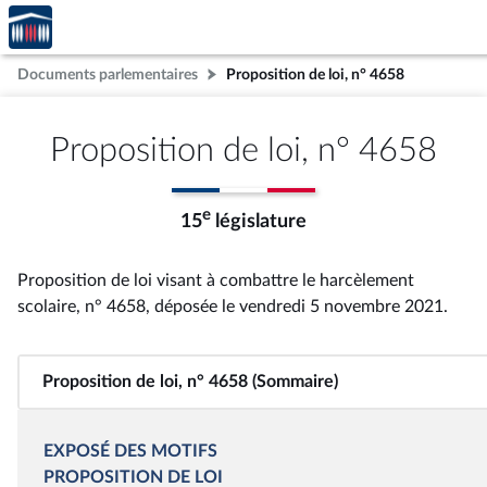
Accèder
Aller au contenu
Aller en bas de la page
à la
page
Documents parlementaires
Proposition de loi, n° 4658
d'accueil
Proposition de loi, n° 4658
e
15
législature
Proposition de loi visant à combattre le harcèlement
scolaire, n° 4658
, déposée le vendredi 5 novembre 2021
.
Proposition de loi, n° 4658 (Sommaire)
EXPOSÉ DES MOTIFS
PROPOSITION DE LOI