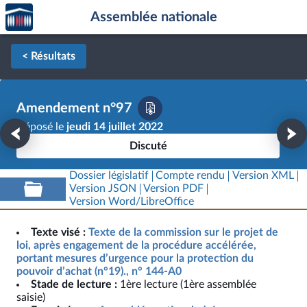
Accèder
Aller au contenu
Aller en bas de la page
Assemblée nationale
à la
page
d'accueil
< Résultats
Amendement n°97
Déposé le
jeudi 14 juillet 2022
Discuté
Dossier législatif
Compte rendu
Version XML
Version JSON
Version PDF
Version Word/LibreOffice
Texte visé :
Texte de la commission sur le projet de
loi, après engagement de la procédure accélérée,
portant mesures d’urgence pour la protection du
pouvoir d’achat (n°19)., n° 144-A0
Stade de lecture :
1ère lecture (1ère assemblée
saisie)