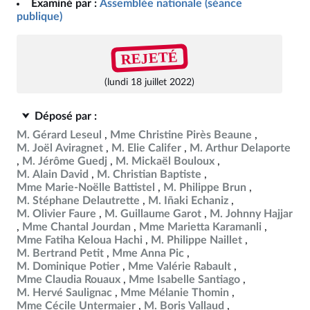
Examiné par :
Assemblée nationale (séance
publique)
REJETÉ
(lundi 18 juillet 2022)
Déposé par :
M. Gérard Leseul
Mme Christine Pirès Beaune
M. Joël Aviragnet
M. Elie Califer
M. Arthur Delaporte
M. Jérôme Guedj
M. Mickaël Bouloux
M. Alain David
M. Christian Baptiste
Mme Marie-Noëlle Battistel
M. Philippe Brun
M. Stéphane Delautrette
M. Iñaki Echaniz
M. Olivier Faure
M. Guillaume Garot
M. Johnny Hajjar
Mme Chantal Jourdan
Mme Marietta Karamanli
Mme Fatiha Keloua Hachi
M. Philippe Naillet
M. Bertrand Petit
Mme Anna Pic
M. Dominique Potier
Mme Valérie Rabault
Mme Claudia Rouaux
Mme Isabelle Santiago
M. Hervé Saulignac
Mme Mélanie Thomin
Mme Cécile Untermaier
M. Boris Vallaud