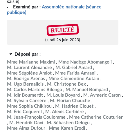
saisie)
Examiné par :
Assemblée nationale (séance
publique)
REJETÉ
(lundi 26 juin 2023)
Déposé par :
Mme Marianne Maximi
Mme Nadège Abomangoli
M. Laurent Alexandre
M. Gabriel Amard
Mme Ségolène Amiot
Mme Farida Amrani
M. Rodrigo Arenas
Mme Clémentine Autain
M. Ugo Bernalicis
M. Christophe Bex
M. Carlos Martens Bilongo
M. Manuel Bompard
M. Idir Boumertit
M. Louis Boyard
M. Aymeric Caron
M. Sylvain Carrière
M. Florian Chauche
Mme Sophia Chikirou
M. Hadrien Clouet
M. Éric Coquerel
M. Alexis Corbière
M. Jean-François Coulomme
Mme Catherine Couturier
M. Hendrik Davi
M. Sébastien Delogu
Mme Alma Dufour
Mme Karen Erodi