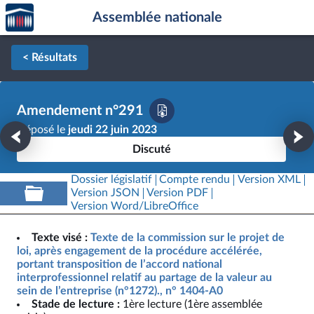
Accèder
Aller au contenu
Aller en bas de la page
Assemblée nationale
à la
page
d'accueil
< Résultats
Amendement n°291
Déposé le
jeudi 22 juin 2023
Discuté
Dossier législatif
Compte rendu
Version XML
Version JSON
Version PDF
Version Word/LibreOffice
Texte visé :
Texte de la commission sur le projet de
loi, après engagement de la procédure accélérée,
portant transposition de l’accord national
interprofessionnel relatif au partage de la valeur au
sein de l’entreprise (n°1272)., n° 1404-A0
Stade de lecture :
1ère lecture (1ère assemblée