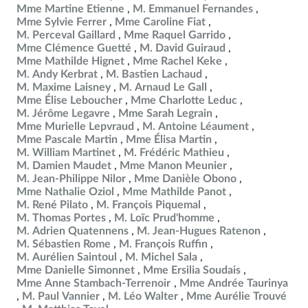
Mme Martine Etienne
M. Emmanuel Fernandes
Mme Sylvie Ferrer
Mme Caroline Fiat
M. Perceval Gaillard
Mme Raquel Garrido
Mme Clémence Guetté
M. David Guiraud
Mme Mathilde Hignet
Mme Rachel Keke
M. Andy Kerbrat
M. Bastien Lachaud
M. Maxime Laisney
M. Arnaud Le Gall
Mme Élise Leboucher
Mme Charlotte Leduc
M. Jérôme Legavre
Mme Sarah Legrain
Mme Murielle Lepvraud
M. Antoine Léaument
Mme Pascale Martin
Mme Élisa Martin
M. William Martinet
M. Frédéric Mathieu
M. Damien Maudet
Mme Manon Meunier
M. Jean-Philippe Nilor
Mme Danièle Obono
Mme Nathalie Oziol
Mme Mathilde Panot
M. René Pilato
M. François Piquemal
M. Thomas Portes
M. Loïc Prud'homme
M. Adrien Quatennens
M. Jean-Hugues Ratenon
M. Sébastien Rome
M. François Ruffin
M. Aurélien Saintoul
M. Michel Sala
Mme Danielle Simonnet
Mme Ersilia Soudais
Mme Anne Stambach-Terrenoir
Mme Andrée Taurinya
M. Paul Vannier
M. Léo Walter
Mme Aurélie Trouvé