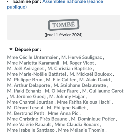
Examiné par :
Assemblée nationale (séance
publique)
TOMBÉ
(jeudi 1 février 2024)
Déposé par :
Mme Cécile Untermaier
M. Hervé Saulignac
Mme Marietta Karamanli
M. Roger Vicot
M. Joël Aviragnet
M. Christian Baptiste
Mme Marie-Noëlle Battistel
M. Mickaël Bouloux
M. Philippe Brun
M. Elie Califer
M. Alain David
M. Arthur Delaporte
M. Stéphane Delautrette
M. Iñaki Echaniz
M. Olivier Faure
M. Guillaume Garot
M. Jérôme Guedj
M. Johnny Hajjar
Mme Chantal Jourdan
Mme Fatiha Keloua Hachi
M. Gérard Leseul
M. Philippe Naillet
M. Bertrand Petit
Mme Anna Pic
Mme Christine Pirès Beaune
M. Dominique Potier
Mme Valérie Rabault
Mme Claudia Rouaux
Mme Isabelle Santiago
Mme Mélanie Thomin