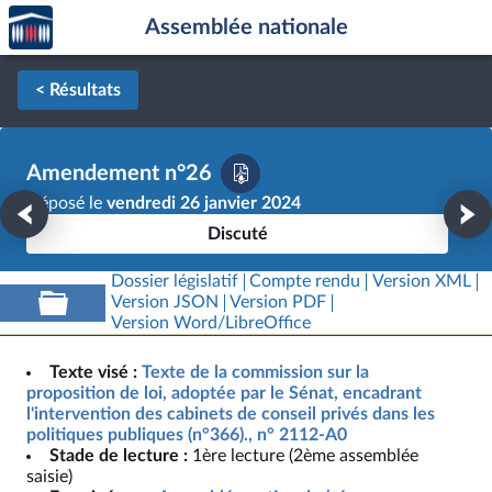
Accèder
Aller au contenu
Aller en bas de la page
Assemblée nationale
à la
page
d'accueil
< Résultats
Amendement n°26
Déposé le
vendredi 26 janvier 2024
Discuté
Dossier législatif
Compte rendu
Version XML
Version JSON
Version PDF
Version Word/LibreOffice
Texte visé :
Texte de la commission sur la
proposition de loi, adoptée par le Sénat, encadrant
l'intervention des cabinets de conseil privés dans les
politiques publiques (n°366)., n° 2112-A0
Stade de lecture :
1ère lecture (2ème assemblée
saisie)