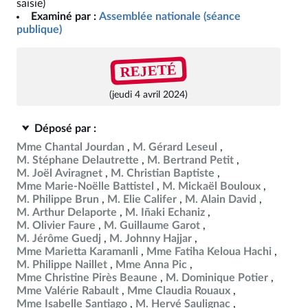
saisie)
Examiné par :
Assemblée nationale (séance
publique)
REJETÉ
(jeudi 4 avril 2024)
Déposé par :
Mme Chantal Jourdan
M. Gérard Leseul
M. Stéphane Delautrette
M. Bertrand Petit
M. Joël Aviragnet
M. Christian Baptiste
Mme Marie-Noëlle Battistel
M. Mickaël Bouloux
M. Philippe Brun
M. Elie Califer
M. Alain David
M. Arthur Delaporte
M. Iñaki Echaniz
M. Olivier Faure
M. Guillaume Garot
M. Jérôme Guedj
M. Johnny Hajjar
Mme Marietta Karamanli
Mme Fatiha Keloua Hachi
M. Philippe Naillet
Mme Anna Pic
Mme Christine Pirès Beaune
M. Dominique Potier
Mme Valérie Rabault
Mme Claudia Rouaux
Mme Isabelle Santiago
M. Hervé Saulignac