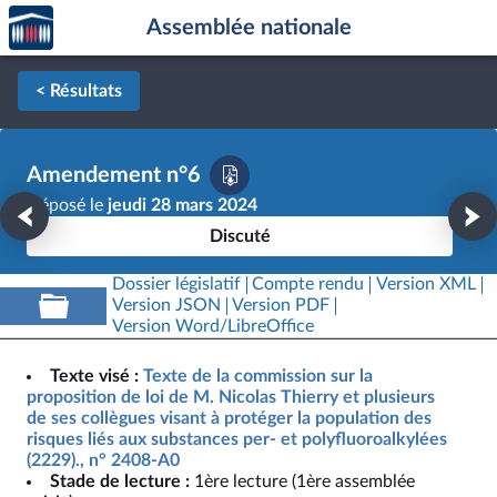
Accèder
Aller au contenu
Aller en bas de la page
Assemblée nationale
à la
page
d'accueil
< Résultats
Amendement n°6
Déposé le
jeudi 28 mars 2024
Discuté
Dossier législatif
Compte rendu
Version XML
Version JSON
Version PDF
Version Word/LibreOffice
Texte visé :
Texte de la commission sur la
proposition de loi de M. Nicolas Thierry et plusieurs
de ses collègues visant à protéger la population des
risques liés aux substances per- et polyfluoroalkylées
(2229)., n° 2408-A0
Stade de lecture :
1ère lecture (1ère assemblée