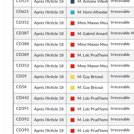
CD525
Irrecevable
Après l'Article 18
M. Antoine Villedieu
Rassemblement National
CD621
Irrecevable
Après l'Article 18
M. Henri Alfandari
Horizons et apparentés
CD352
Irrecevable
Après l'Article 18
Mme Manon Meunier
La France insoumise - Nouvelle Uni
CD387
Irrecevable 4
Après l'Article 18
M. Gabriel Amard
La France insoumise - Nouvelle Uni
CD388
Irrecevable
Après l'Article 18
Mme Manon Meunier
La France insoumise - Nouvelle Uni
CD389
Irrecevable
Après l'Article 18
M. Loïc Prud'homme
La France insoumise - Nouvelle Uni
CD353
Irrecevable
Après l'Article 18
Mme Manon Meunier
La France insoumise - Nouvelle Uni
CD59
Irrecevable
Après l'Article 18
M. Guy Bricout
Libertés, Indépendants, Outre-mer 
CD58
Irrecevable
Après l'Article 18
M. Guy Bricout
Libertés, Indépendants, Outre-mer 
CD442
Irrecevable
Après l'Article 18
M. Loïc Prud'homme
La France insoumise - Nouvelle Uni
CD391
Irrecevable
Après l'Article 18
M. Loïc Prud'homme
La France insoumise - Nouvelle Uni
CD392
Irrecevable
Après l'Article 18
M. Loïc Prud'homme
La France insoumise - Nouvelle Uni
CD390
Irrecevable
Après l'Article 18
M. Loïc Prud'homme
La France insoumise - Nouvelle Uni