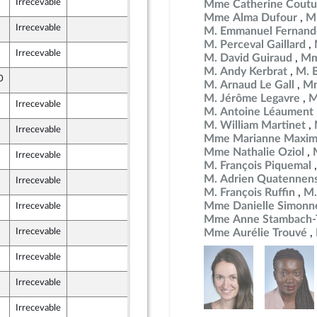
Irrecevable
25 avril 2024
Mme Catherine Coutu
Mme Alma Dufour
M
Irrecevable
25 avril 2024
M. Emmanuel Fernand
M. Perceval Gaillard
Irrecevable
25 avril 2024
M. David Guiraud
Mm
on Populaire écologique et sociale
M. Andy Kerbrat
M. 
0
25 avril 2024
M. Arnaud Le Gall
Mm
on Populaire écologique et sociale
M. Jérôme Legavre
M
Irrecevable
25 avril 2024
M. Antoine Léaument
on Populaire écologique et sociale
M. William Martinet
Irrecevable
25 avril 2024
on Populaire écologique et sociale
Mme Marianne Maxim
Mme Nathalie Oziol
Irrecevable
25 avril 2024
on Populaire écologique et sociale
M. François Piquemal
M. Adrien Quatennen
Irrecevable
23 avril 2024
et Territoires
M. François Ruffin
M.
Mme Danielle Simonn
Irrecevable
23 avril 2024
et Territoires
Mme Anne Stambach-T
Irrecevable
25 avril 2024
Mme Aurélie Trouvé
on Populaire écologique et sociale
Irrecevable
25 avril 2024
on Populaire écologique et sociale
Irrecevable
25 avril 2024
on Populaire écologique et sociale
Irrecevable
25 avril 2024
on Populaire écologique et sociale