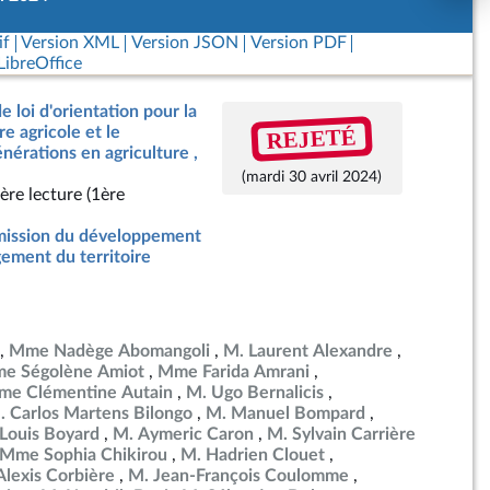
if
Version XML
Version JSON
Version PDF
ibreOffice
e loi d'orientation pour la
REJETÉ
e agricole et le
érations en agriculture ,
(mardi 30 avril 2024)
ère lecture (1ère
ission du développement
ement du territoire
Mme Nadège Abomangoli
M. Laurent Alexandre
e Ségolène Amiot
Mme Farida Amrani
e Clémentine Autain
M. Ugo Bernalicis
. Carlos Martens Bilongo
M. Manuel Bompard
Louis Boyard
M. Aymeric Caron
M. Sylvain Carrière
Mme Sophia Chikirou
M. Hadrien Clouet
Alexis Corbière
M. Jean-François Coulomme