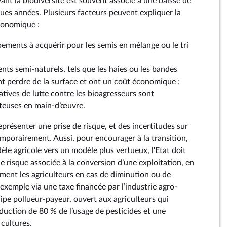
ant la biodiversité est souvent associé à une baisse de
es années. Plusieurs facteurs peuvent expliquer la
économique :
pements à acquérir pour les semis en mélange ou le tri
ents semi-naturels, tels que les haies ou les bandes
t perdre de la surface et ont un coût économique ;
atives de lutte contre les bioagresseurs sont
teuses en main-d’œuvre.
eprésenter une prise de risque, et des incertitudes sur
emporairement. Aussi, pour encourager à la transition,
le agricole vers un modèle plus vertueux, l'Etat doit
e risque associée à la conversion d’une exploitation, en
ent les agriculteurs en cas de diminution ou de
 exemple via une taxe financée par l’industrie agro-
ipe pollueur-payeur, ouvert aux agriculteurs qui
duction de 80 % de l’usage de pesticides et une
 cultures.