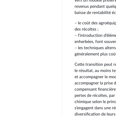
vers un modèle préserv
revenus pendant quelqu
baisse de rentabilité 
– le coût des agroéqui
des récoltes ;
– l’introduction d’élém
enherbées, font souven
– les techniques altern
généralement plus coû
Cette transition peut r
le résultat, au moins t
et accompagner le modè
accompagner la prise d
compensant financièrem
pertes de récoltes, par
chimique selon le princ
s’engagent dans une ré
diversification de leurs