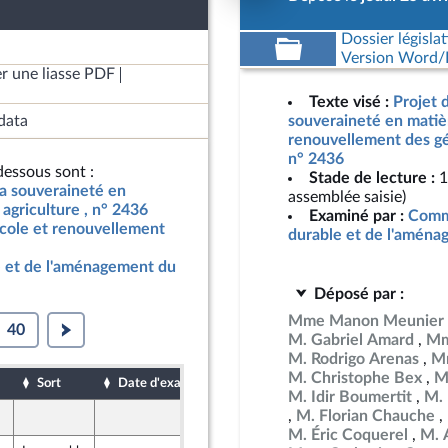
Dossier législat
Version Word/L
r une liasse PDF
Texte visé :
Projet d
data
souveraineté en matièr
renouvellement des gén
n° 2436
essous sont :
Stade de lecture :
1
 la souveraineté en
assemblée saisie)
agriculture , n° 2436
Examiné par :
Comm
icole et renouvellement
durable et de l'aménag
 et de l'aménagement du
Déposé par :
Mme Manon Meunier
40
M. Gabriel Amard
Mm
M. Rodrigo Arenas
Mm
M. Christophe Bex
M
Sort
Date d'examen
Date de dépôt
M. Idir Boumertit
M. 
M. Florian Chauche
25 avril 2024
M. Éric Coquerel
M. 