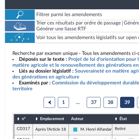
Filtrer parmi les amendements
Trier ces résultats par ordre de passage
Génére
Générer une liasse RTF
Voir tous les amendements législatifs sur open 
Recherche par examen unique - Tous les amendements ci-d
Déposés sur le texte :
Projet de loi d'orientation pour
matière agricole et le renouvellement des générations en 
Liés au dossier législatif :
Souveraineté en matière agr
des générations en agriculture
Examinés par :
Commission du développement durable
territoire
1
...
37
38
39
n°
Emplacement
Auteur
État
CD317
Retiré
Après l'Article 18
M. Henri Alfandari
Horizons et apparentés