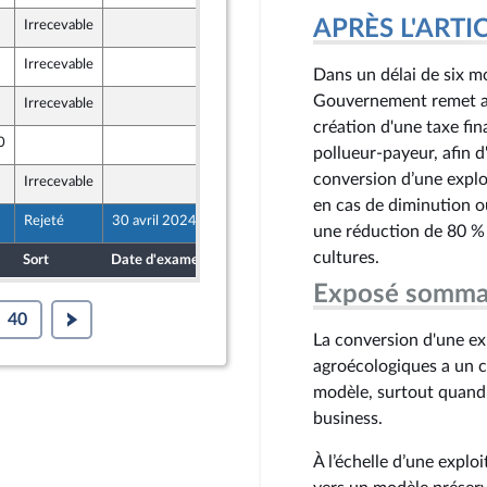
APRÈS L'ARTICLE
Irrecevable
25 avril 2024
Irrecevable
18 avril 2024
Dans un délai de six mo
Gouvernement remet au 
Irrecevable
23 avril 2024
et Territoires
création d'une taxe fin
0
23 avril 2024
pollueur-payeur, afin d
conversion d’une explo
Irrecevable
24 avril 2024
en cas de diminution o
Rejeté
30 avril 2024
25 avril 2024
une réduction de 80 % d
on Populaire écologique et sociale
cultures.
Sort
Date d'examen
Date de dépôt
Exposé somma
40
La conversion d'une ex
agroécologiques a un co
modèle, surtout quand 
business.
À l’échelle d’une explo