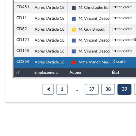
CD451
Irrecevable
Après l'Article 18
M. Christophe Barthès
Rassemblement National
CD11
Irrecevable
Après l'Article 18
M. Vincent Descoeur
Les Républicains
CD62
Irrecevable
Après l'Article 18
M. Guy Bricout
Libertés, Indépendants, Outre-mer 
CD121
Irrecevable 4
Après l'Article 18
M. Vincent Descoeur
Les Républicains
CD145
Irrecevable
Après l'Article 18
M. Vincent Descoeur
Les Républicains
CD354
Discuté
Après l'Article 18
Mme Manon Meunier
La France insoumise - Nouvelle Uni
n°
Emplacement
Auteur
État
1
...
37
38
39