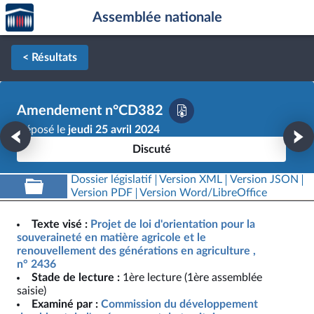
Accèder
Aller au contenu
Aller en bas de la page
Assemblée nationale
à la
page
d'accueil
< Résultats
Amendement n°CD382
Déposé le
jeudi 25 avril 2024
Discuté
Dossier législatif
Version XML
Version JSON
Version PDF
Version Word/LibreOffice
Texte visé :
Projet de loi d'orientation pour la
souveraineté en matière agricole et le
renouvellement des générations en agriculture ,
n° 2436
Stade de lecture :
1ère lecture (1ère assemblée
saisie)
Examiné par :
Commission du développement