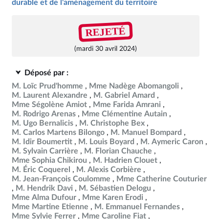
durable et de l'aménagement du territoire
REJETÉ
(mardi 30 avril 2024)
Déposé par :
M. Loïc Prud'homme
Mme Nadège Abomangoli
M. Laurent Alexandre
M. Gabriel Amard
Mme Ségolène Amiot
Mme Farida Amrani
M. Rodrigo Arenas
Mme Clémentine Autain
M. Ugo Bernalicis
M. Christophe Bex
M. Carlos Martens Bilongo
M. Manuel Bompard
M. Idir Boumertit
M. Louis Boyard
M. Aymeric Caron
M. Sylvain Carrière
M. Florian Chauche
Mme Sophia Chikirou
M. Hadrien Clouet
M. Éric Coquerel
M. Alexis Corbière
M. Jean-François Coulomme
Mme Catherine Couturier
M. Hendrik Davi
M. Sébastien Delogu
Mme Alma Dufour
Mme Karen Erodi
Mme Martine Etienne
M. Emmanuel Fernandes
Mme Sylvie Ferrer
Mme Caroline Fiat