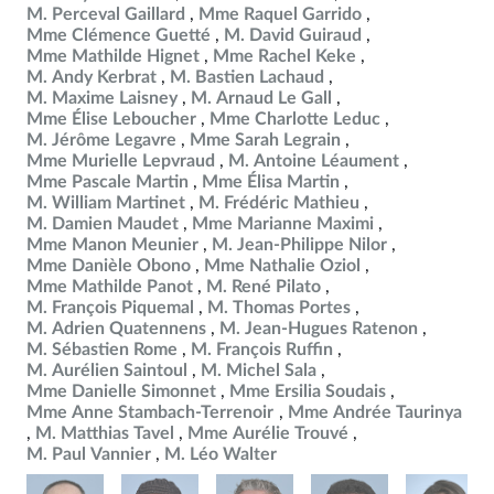
M. Perceval Gaillard
Mme Raquel Garrido
Mme Clémence Guetté
M. David Guiraud
Mme Mathilde Hignet
Mme Rachel Keke
M. Andy Kerbrat
M. Bastien Lachaud
M. Maxime Laisney
M. Arnaud Le Gall
Mme Élise Leboucher
Mme Charlotte Leduc
M. Jérôme Legavre
Mme Sarah Legrain
Mme Murielle Lepvraud
M. Antoine Léaument
Mme Pascale Martin
Mme Élisa Martin
M. William Martinet
M. Frédéric Mathieu
M. Damien Maudet
Mme Marianne Maximi
Mme Manon Meunier
M. Jean-Philippe Nilor
Mme Danièle Obono
Mme Nathalie Oziol
Mme Mathilde Panot
M. René Pilato
M. François Piquemal
M. Thomas Portes
M. Adrien Quatennens
M. Jean-Hugues Ratenon
M. Sébastien Rome
M. François Ruffin
M. Aurélien Saintoul
M. Michel Sala
Mme Danielle Simonnet
Mme Ersilia Soudais
Mme Anne Stambach-Terrenoir
Mme Andrée Taurinya
M. Matthias Tavel
Mme Aurélie Trouvé
M. Paul Vannier
M. Léo Walter