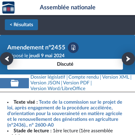
Accèder
Aller au contenu
Aller en bas de la page
Assemblée nationale
à la
page
d'accueil
< Résultats
Amendement n°2455
Déposé le
jeudi 9 mai 2024
Discuté
Dossier législatif
Compte rendu
Version XML
Version JSON
Version PDF
Version Word/LibreOffice
Texte visé :
Texte de la commission sur le projet de
loi, après engagement de la procédure accélérée,
d'orientation pour la souveraineté en matière agricole
et le renouvellement des générations en agriculture
(n°2436)., n° 2600-A0
Stade de lecture :
1ère lecture (1ère assemblée