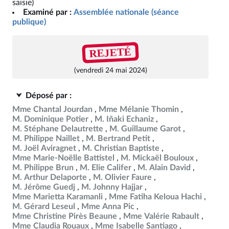
saisie)
Examiné par :
Assemblée nationale (séance
publique)
REJETÉ
(vendredi 24 mai 2024)
Déposé par :
Mme Chantal Jourdan
Mme Mélanie Thomin
M. Dominique Potier
M. Iñaki Echaniz
M. Stéphane Delautrette
M. Guillaume Garot
M. Philippe Naillet
M. Bertrand Petit
M. Joël Aviragnet
M. Christian Baptiste
Mme Marie-Noëlle Battistel
M. Mickaël Bouloux
M. Philippe Brun
M. Elie Califer
M. Alain David
M. Arthur Delaporte
M. Olivier Faure
M. Jérôme Guedj
M. Johnny Hajjar
Mme Marietta Karamanli
Mme Fatiha Keloua Hachi
M. Gérard Leseul
Mme Anna Pic
Mme Christine Pirès Beaune
Mme Valérie Rabault
Mme Claudia Rouaux
Mme Isabelle Santiago