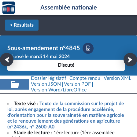
Accèder
Aller au contenu
Aller en bas de la page
Assemblée nationale
à la
page
d'accueil
< Résultats
Sous-amendement n°4845
Déposé le
mardi 14 mai 2024
Discuté
Dossier législatif
Compte rendu
Version XML
Version JSON
Version PDF
Version Word/LibreOffice
Texte visé :
Texte de la commission sur le projet de
loi, après engagement de la procédure accélérée,
d'orientation pour la souveraineté en matière agricole
et le renouvellement des générations en agriculture
(n°2436)., n° 2600-A0
Stade de lecture :
1ère lecture (1ère assemblée