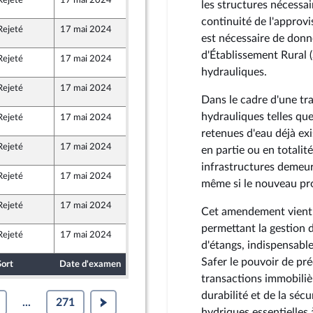
Rejeté
17 mai 2024
15 mai 2024
2
les structures nécessair
nion Populaire écologique et sociale
continuité de l'approv
Rejeté
17 mai 2024
15 mai 2024
2
est nécessaire de donn
d'Établissement Rural (
Rejeté
17 mai 2024
15 mai 2024
2
nion Populaire écologique et sociale
hydrauliques.
Rejeté
17 mai 2024
15 mai 2024
2
nion Populaire écologique et sociale
Dans le cadre d'une tr
hydrauliques telles que
Rejeté
17 mai 2024
15 mai 2024
2
nion Populaire écologique et sociale
retenues d'eau déjà exi
Rejeté
17 mai 2024
15 mai 2024
2
en partie ou en totalité
nion Populaire écologique et sociale
infrastructures demeur
Rejeté
17 mai 2024
15 mai 2024
2
même si le nouveau prop
nion Populaire écologique et sociale
Rejeté
17 mai 2024
14 mai 2024
2
Cet amendement vient a
permettant la gestion de
Rejeté
17 mai 2024
14 mai 2024
2
d'étangs, indispensables
Safer le pouvoir de pre
Sort
Date d'examen
Date de dépôt
transactions immobiliè
durabilité et de la séc
...
271
hydriques essentielles à