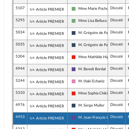
5107
Discuté
Sous-amendement de l'amendement n°395
Mme Marie Pochon
Article PREMIER
Écologiste - NUPES
5295
Discuté
Sous-amendement de l'amendement n°395
Mme Lisa Belluco
Article PREMIER
Écologiste - NUPES
5034
Discuté
Sous-amendement de l'amendement n°395
M. Grégoire de Fournas
Article PREMIER
Rassemblement National
5035
Discuté
Sous-amendement de l'amendement n°395
M. Grégoire de Fournas
Article PREMIER
Rassemblement National
5304
Discuté
Sous-amendement de l'amendement n°395
Mme Mathilde Hignet
Article PREMIER
La France insoumise - Nouvelle U
4944
Discuté
Sous-amendement de l'amendement n°395
M. Benoît Bordat
Article PREMIER
Renaissance
5244
Discuté
Sous-amendement de l'amendement n°395
M. Iñaki Echaniz
Article PREMIER
Socialistes et apparentés
5310
Discuté
Sous-amendement de l'amendement n°395
Mme Sophia Chikirou
Article PREMIER
La France insoumise - Nouvelle U
4976
Discuté
Sous-amendement de l'amendement n°395
M. Serge Muller
Article PREMIER
Rassemblement National
4953
Discuté
Sous-amendement de l'amendement n°395
M. Jean-François Lovisolo
Article PREMIER
Renaissance