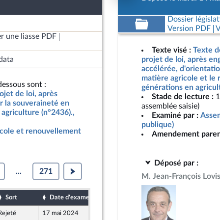
Dossier législat
Version PDF
V
r une liasse PDF
Texte visé :
Texte d
data
projet de loi, après e
accélérée, d'orientati
matière agricole et le
essous sont :
générations en agricul
jet de loi, après
Stade de lecture :
1
r la souveraineté en
assemblée saisie)
agriculture (n°2436).,
Examiné par :
Assem
publique)
icole et renouvellement
Amendement paren
Déposé par :
...
271
M. Jean-François Lovi
Sort
Date d'examen
Date de dépôt
Rejeté
17 mai 2024
13 mai 2024
2
ne - NUPES