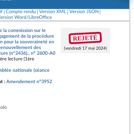
if
Compte rendu
Version XML
Version JSON
ersion Word/LibreOffice
e la commission sur le
REJETÉ
ngagement de la procédure
on pour la souveraineté en
 renouvellement des
(vendredi 17 mai 2024)
ture (n°2436)., n° 2600-A0
ère lecture (1ère
blée nationale (séance
t :
Amendement n°3952
solo