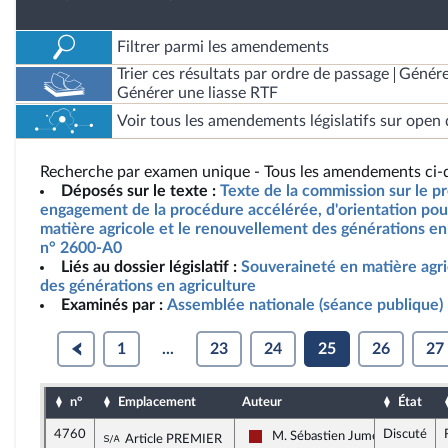
Filtrer parmi les amendements
Trier ces résultats par ordre de passage
Génére
Générer une liasse RTF
Voir tous les amendements législatifs sur open 
Recherche par examen unique - Tous les amendements ci-d
Déposés sur le texte :
Texte de la commission sur le pro
engagement de la procédure accélérée, d'orientation pou
matière agricole et le renouvellement des générations en 
n° 2600-A0
Liés au dossier législatif :
Souveraineté en matière agr
des générations en agriculture
Examinés par :
Assemblée nationale (séance publique)
1
...
23
24
25
26
27
n°
Emplacement
Auteur
État
4760
Discuté
Sous-amendement de l'amendement n°395
M. Sébastien Jumel
Article PREMIER
Gauche démocrate et républicai