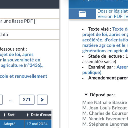
Dossier législat
Version PDF
V
r une liasse PDF
Texte visé :
Texte d
data
projet de loi, après e
accélérée, d'orientati
matière agricole et le
essous sont :
générations en agricul
jet de loi, après
Stade de lecture :
1
r la souveraineté en
assemblée saisie)
agriculture (n°2436).,
Examiné par :
Assem
publique)
icole et renouvellement
Amendement paren
Déposé par :
...
271
Mme Nathalie Bassire
M. Jean-Louis Bricout
M. Charles de Courso
Sort
Date d'examen
Date de dépôt
M. Yannick Favennec-
M. Stéphane Lenorma
Adopté
17 mai 2024
14 mai 2024
2
 et Territoires