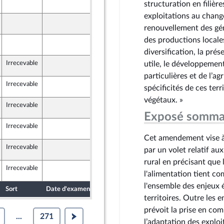
14 mai 2024
2
structuration en filièr
exploitations au change
14 mai 2024
2
renouvellement des gén
des productions locale
14 mai 2024
2
diversification, la prés
Irrecevable
14 mai 2024
utile, le développemen
2
ion Populaire écologique et sociale
particulières et de l’ag
Irrecevable
14 mai 2024
2
spécificités de ces ter
ion Populaire écologique et sociale
végétaux. »
Irrecevable
14 mai 2024
2
ion Populaire écologique et sociale
Exposé somma
Irrecevable
14 mai 2024
2
ion Populaire écologique et sociale
Cet amendement vise à 
Irrecevable
14 mai 2024
2
par un volet relatif aux
ion Populaire écologique et sociale
rural en précisant que 
Irrecevable
14 mai 2024
2
ion Populaire écologique et sociale
l'alimentation tient co
l'ensemble des enjeux
Sort
Date d'examen
Date de dépôt
territoires. Outre les e
prévoit la prise en com
...
271
l’adaptation des explo