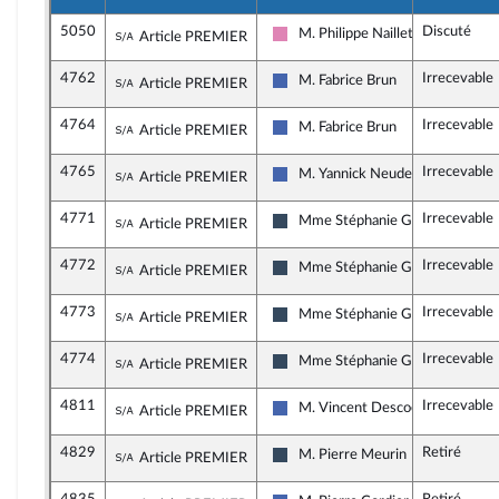
5050
Discuté
Sous-amendement de l'amendement n°395
M. Philippe Naillet
Article PREMIER
Socialistes et apparentés
4762
Irrecevable
Sous-amendement de l'amendement n°395
M. Fabrice Brun
Article PREMIER
Les Républicains
4764
Irrecevable
Sous-amendement de l'amendement n°395
M. Fabrice Brun
Article PREMIER
Les Républicains
4765
Irrecevable
Sous-amendement de l'amendement n°395
M. Yannick Neuder
Article PREMIER
Les Républicains
4771
Irrecevable
Sous-amendement de l'amendement n°395
Mme Stéphanie Galzy
Article PREMIER
Rassemblement National
4772
Irrecevable
Sous-amendement de l'amendement n°395
Mme Stéphanie Galzy
Article PREMIER
Rassemblement National
4773
Irrecevable
Sous-amendement de l'amendement n°395
Mme Stéphanie Galzy
Article PREMIER
Rassemblement National
4774
Irrecevable
Sous-amendement de l'amendement n°395
Mme Stéphanie Galzy
Article PREMIER
Rassemblement National
4811
Irrecevable
Sous-amendement de l'amendement n°395
M. Vincent Descoeur
Article PREMIER
Les Républicains
4829
Retiré
Sous-amendement de l'amendement n°395
M. Pierre Meurin
Article PREMIER
Rassemblement National