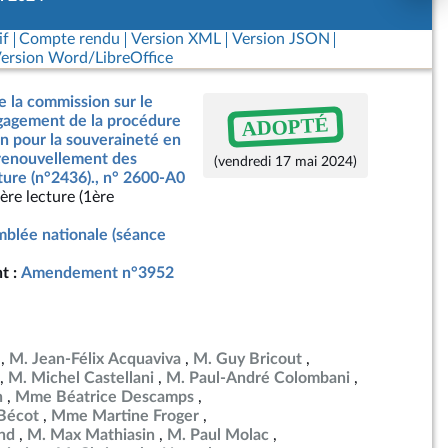
if
Compte rendu
Version XML
Version JSON
ersion Word/LibreOffice
e la commission sur le
ADOPTÉ
ngagement de la procédure
on pour la souveraineté en
 renouvellement des
(vendredi 17 mai 2024)
ture (n°2436)., n° 2600-A0
ère lecture (1ère
blée nationale (séance
t :
Amendement n°3952
M. Jean-Félix Acquaviva
M. Guy Bricout
M. Michel Castellani
M. Paul-André Colombani
n
Mme Béatrice Descamps
Bécot
Mme Martine Froger
nd
M. Max Mathiasin
M. Paul Molac