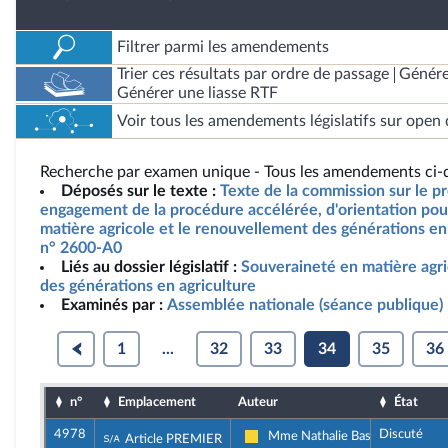
Filtrer parmi les amendements
Trier ces résultats par ordre de passage
Génére
Générer une liasse RTF
Voir tous les amendements législatifs sur open 
Recherche par examen unique - Tous les amendements ci-d
Déposés sur le texte :
Texte de la commission sur le pro
engagement de la procédure accélérée, d'orientation pou
matière agricole et le renouvellement des générations en 
n° 2600-A0
Liés au dossier législatif :
Souveraineté en matière agr
des générations en agriculture
Examinés par :
Assemblée nationale (séance publique)
1
...
32
33
34
35
36
n°
Emplacement
Auteur
État
4978
Discuté
Sous-amendement de l'amendement n°395
Mme Nathalie Bassire
Article PREMIER
Libertés, Indépendants, Outre-mer