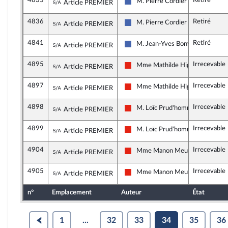
4835
Retiré
Sous-amendement de l'amendement n°395
M. Pierre Cordier
Article PREMIER
Les Républicains
4836
Retiré
Sous-amendement de l'amendement n°395
M. Pierre Cordier
Article PREMIER
Les Républicains
4841
Retiré
Sous-amendement de l'amendement n°395
M. Jean-Yves Bony
Article PREMIER
Les Républicains
4895
Irrecevable
Sous-amendement de l'amendement n°395
Mme Mathilde Hignet
Article PREMIER
La France insoumise - Nouvelle Un
4897
Irrecevable
Sous-amendement de l'amendement n°395
Mme Mathilde Hignet
Article PREMIER
La France insoumise - Nouvelle Un
4898
Irrecevable
Sous-amendement de l'amendement n°395
M. Loïc Prud'homme
Article PREMIER
La France insoumise - Nouvelle Un
4899
Irrecevable
Sous-amendement de l'amendement n°395
M. Loïc Prud'homme
Article PREMIER
La France insoumise - Nouvelle Un
4904
Irrecevable
Sous-amendement de l'amendement n°395
Mme Manon Meunier
Article PREMIER
La France insoumise - Nouvelle Un
4905
Irrecevable
Sous-amendement de l'amendement n°395
Mme Manon Meunier
Article PREMIER
La France insoumise - Nouvelle Un
n°
Emplacement
Auteur
État
1
...
32
33
34
35
36