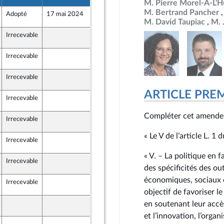
M. Pierre Morel-À-L'H
M. Bertrand Pancher
Adopté
17 mai 2024
15 mai 2024
2
M. David Taupiac
M. 
Irrecevable
13 mai 2024
2
Irrecevable
13 mai 2024
2
Irrecevable
13 mai 2024
2
ARTICLE PRE
Irrecevable
13 mai 2024
2
Compléter cet amendeme
Irrecevable
13 mai 2024
2
« Le V de l’article L. 1
Irrecevable
13 mai 2024
2
« V. – La politique en f
Irrecevable
13 mai 2024
2
des spécificités des ou
économiques, sociaux e
Irrecevable
14 mai 2024
2
objectif de favoriser 
14 mai 2024
en soutenant leur accè
2
et l’innovation, l’organ