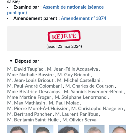
saisie)
Examiné par :
Assemblée nationale (séance
publique)
Amendement parent :
Amendement n°1874
REJETÉ
(jeudi 23 mai 2024)
Déposé par :
M. David Taupiac
M. Jean-Félix Acquaviva
Mme Nathalie Bassire
M. Guy Bricout
M. Jean-Louis Bricout
M. Michel Castellani
M. Paul-André Colombani
M. Charles de Courson
Mme Béatrice Descamps
M. Yannick Favennec-Bécot
Mme Martine Froger
M. Stéphane Lenormand
M. Max Mathiasin
M. Paul Molac
M. Pierre Morel-À-L'Huissier
M. Christophe Naegelen
M. Bertrand Pancher
M. Laurent Panifous
M. Benjamin Saint-Huile
M. Olivier Serva