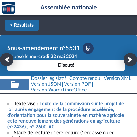
Accèder
Aller au contenu
Aller en bas de la page
Assemblée nationale
à la
page
d'accueil
< Résultats
Sous-amendement n°5531
Déposé le
mercredi 22 mai 2024
Discuté
Dossier législatif
Compte rendu
Version XML
Version JSON
Version PDF
Version Word/LibreOffice
Texte visé :
Texte de la commission sur le projet de
loi, après engagement de la procédure accélérée,
d'orientation pour la souveraineté en matière agricole
et le renouvellement des générations en agriculture
(n°2436)., n° 2600-A0
Stade de lecture :
1ère lecture (1ère assemblée