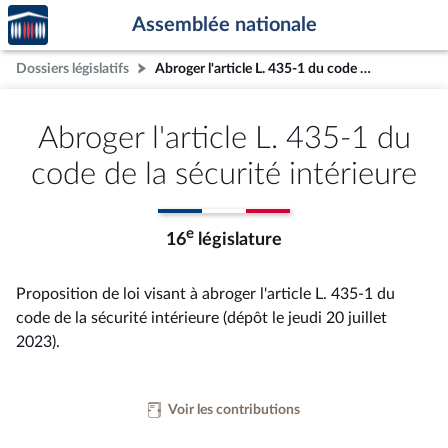
Accèder
Aller au contenu
Aller en bas de la page
Assemblée nationale
à la
page
Dossiers législatifs
Abroger l'article L. 435-1 du code de la sécurité intérieure
d'accueil
Abroger l'article L. 435-1 du
code de la sécurité intérieure
e
16
législature
Proposition de loi visant à abroger l'article L. 435-1 du
code de la sécurité intérieure (dépôt le jeudi 20 juillet
2023).
Voir les contributions