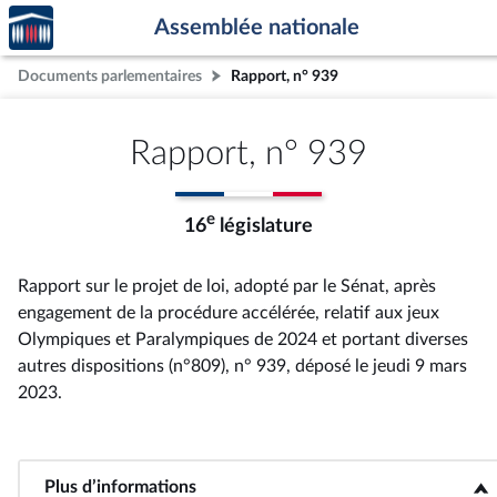
Accèder
Aller au contenu
Aller en bas de la page
Assemblée nationale
à la
page
Documents parlementaires
Rapport, n° 939
d'accueil
Rapport, n° 939
e
16
législature
Rapport sur le projet de loi, adopté par le Sénat, après
engagement de la procédure accélérée, relatif aux jeux
Olympiques et Paralympiques de 2024 et portant diverses
autres dispositions (n°809), n° 939
, déposé le jeudi 9 mars
2023
.
Plus d’informations
<b>Plus d’informations</b>