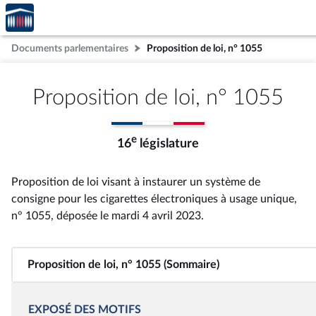
Accèder
Aller au contenu
Aller en bas de la page
à la
page
Documents parlementaires
Proposition de loi, n° 1055
d'accueil
Proposition de loi, n° 1055
e
16
législature
Proposition de loi visant à instaurer un système de
consigne pour les cigarettes électroniques à usage unique,
n° 1055
, déposée le mardi 4 avril 2023
.
Proposition de loi, n° 1055 (Sommaire)
EXPOSÉ DES MOTIFS