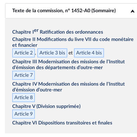
Texte de la commission, n° 1452-A0 (Sommaire)
<b>Texte de la commission, n° 1452-A0 (Sommaire)</b>
er
Chapitre I
Ratification des ordonnances
Chapitre II
Modifications du livre VII du code monétaire
et financier
Article 2
Article 3
bis
Article 4
bis
Chapitre III
Modernisation des missions de l’Institut
d’émission des départements d’outre‑mer
Article 7
Chapitre IV
Modernisation des missions de l’Institut
d’émission d’outre‑mer
Article 8
Chapitre V
(Division supprimée)
Article 9
Chapitre VI
Dispositions transitoires et finales