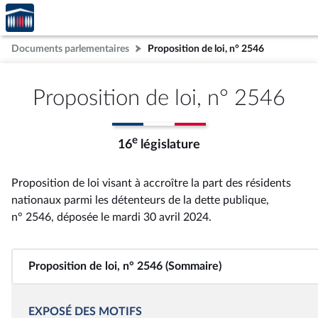
Accèder
Aller au contenu
Aller en bas de la page
à la
page
Documents parlementaires
Proposition de loi, n° 2546
d'accueil
Proposition de loi, n° 2546
e
16
législature
Proposition de loi visant à accroître la part des résidents
nationaux parmi les détenteurs de la dette publique,
n° 2546
, déposée le mardi 30 avril 2024
.
Proposition de loi, n° 2546 (Sommaire)
EXPOSÉ DES MOTIFS