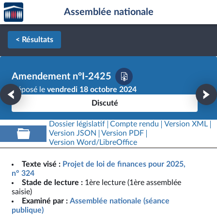
Accèder
Aller au contenu
Aller en bas de la page
Assemblée nationale
à la
page
d'accueil
< Résultats
Amendement n°I-2425
Déposé le
vendredi 18 octobre 2024
Discuté
Dossier législatif
Compte rendu
Version XML
Version JSON
Version PDF
Version Word/LibreOffice
Texte visé :
Projet de loi de finances pour 2025,
n° 324
Stade de lecture :
1ère lecture (1ère assemblée
saisie)
Examiné par :
Assemblée nationale (séance
publique)