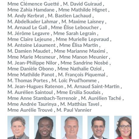
Mme Clémence Guetté
M. David Guiraud
Mme Zahia Hamdane
Mme Mathilde Hignet
M. Andy Kerbrat
M. Bastien Lachaud
M. Abdelkader Lahmar
M. Maxime Laisney
M. Arnaud Le Gall
Mme Élise Leboucher
M. Jérôme Legavre
Mme Sarah Legrain
Mme Claire Lejeune
Mme Murielle Lepvraud
M. Antoine Léaument
Mme Élisa Martin
M. Damien Maudet
Mme Marianne Maximi
Mme Marie Mesmeur
Mme Manon Meunier
M. Jean-Philippe Nilor
Mme Sandrine Nosbé
Mme Danièle Obono
Mme Nathalie Oziol
Mme Mathilde Panot
M. François Piquemal
M. Thomas Portes
M. Loïc Prud'homme
M. Jean-Hugues Ratenon
M. Arnaud Saint-Martin
M. Aurélien Saintoul
Mme Ersilia Soudais
Mme Anne Stambach-Terrenoir
M. Aurélien Taché
Mme Andrée Taurinya
M. Matthias Tavel
Mme Aurélie Trouvé
M. Paul Vannier