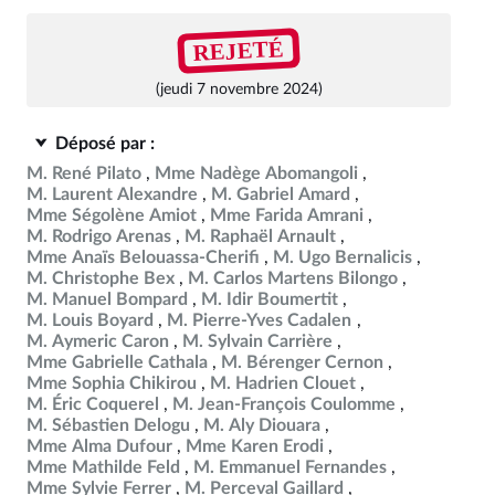
REJETÉ
(jeudi 7 novembre 2024)
Déposé par :
M. René Pilato
Mme Nadège Abomangoli
M. Laurent Alexandre
M. Gabriel Amard
Mme Ségolène Amiot
Mme Farida Amrani
M. Rodrigo Arenas
M. Raphaël Arnault
Mme Anaïs Belouassa-Cherifi
M. Ugo Bernalicis
M. Christophe Bex
M. Carlos Martens Bilongo
M. Manuel Bompard
M. Idir Boumertit
M. Louis Boyard
M. Pierre-Yves Cadalen
M. Aymeric Caron
M. Sylvain Carrière
Mme Gabrielle Cathala
M. Bérenger Cernon
Mme Sophia Chikirou
M. Hadrien Clouet
M. Éric Coquerel
M. Jean-François Coulomme
M. Sébastien Delogu
M. Aly Diouara
Mme Alma Dufour
Mme Karen Erodi
Mme Mathilde Feld
M. Emmanuel Fernandes
Mme Sylvie Ferrer
M. Perceval Gaillard