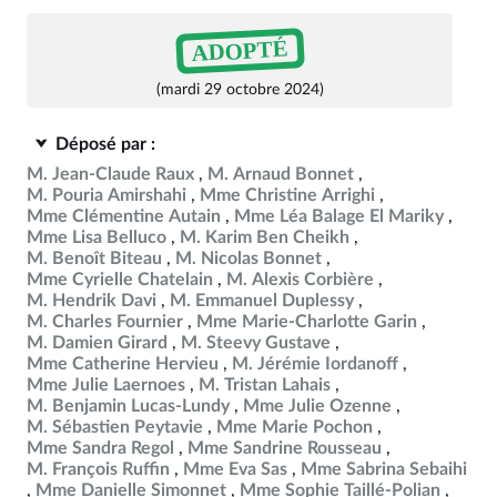
ADOPTÉ
(mardi 29 octobre 2024)
Déposé par :
M. Jean-Claude Raux
M. Arnaud Bonnet
M. Pouria Amirshahi
Mme Christine Arrighi
Mme Clémentine Autain
Mme Léa Balage El Mariky
Mme Lisa Belluco
M. Karim Ben Cheikh
M. Benoît Biteau
M. Nicolas Bonnet
Mme Cyrielle Chatelain
M. Alexis Corbière
M. Hendrik Davi
M. Emmanuel Duplessy
M. Charles Fournier
Mme Marie-Charlotte Garin
M. Damien Girard
M. Steevy Gustave
Mme Catherine Hervieu
M. Jérémie Iordanoff
Mme Julie Laernoes
M. Tristan Lahais
M. Benjamin Lucas-Lundy
Mme Julie Ozenne
M. Sébastien Peytavie
Mme Marie Pochon
Mme Sandra Regol
Mme Sandrine Rousseau
M. François Ruffin
Mme Eva Sas
Mme Sabrina Sebaihi
Mme Danielle Simonnet
Mme Sophie Taillé-Polian