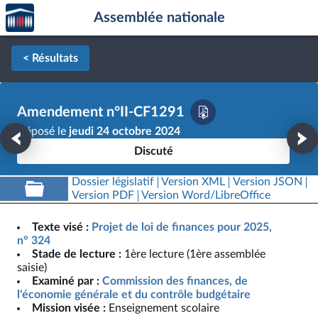
Accèder
Aller au contenu
Aller en bas de la page
Assemblée nationale
à la
page
d'accueil
< Résultats
Amendement n°II-CF1291
Déposé le
jeudi 24 octobre 2024
Discuté
Dossier législatif
Version XML
Version JSON
Version PDF
Version Word/LibreOffice
Texte visé :
Projet de loi de finances pour 2025,
n° 324
Stade de lecture :
1ère lecture (1ère assemblée
saisie)
Examiné par :
Commission des finances, de
l'économie générale et du contrôle budgétaire
Mission visée :
Enseignement scolaire