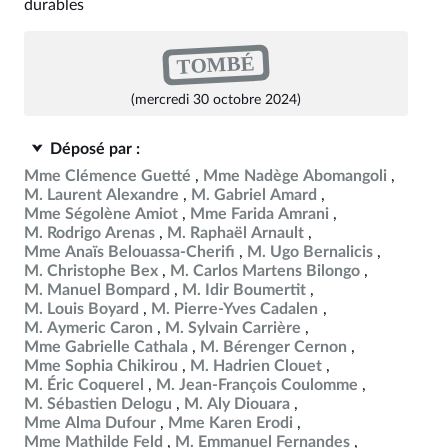
durables
TOMBÉ
(mercredi 30 octobre 2024)
Déposé par :
Mme Clémence Guetté
Mme Nadège Abomangoli
M. Laurent Alexandre
M. Gabriel Amard
Mme Ségolène Amiot
Mme Farida Amrani
M. Rodrigo Arenas
M. Raphaël Arnault
Mme Anaïs Belouassa-Cherifi
M. Ugo Bernalicis
M. Christophe Bex
M. Carlos Martens Bilongo
M. Manuel Bompard
M. Idir Boumertit
M. Louis Boyard
M. Pierre-Yves Cadalen
M. Aymeric Caron
M. Sylvain Carrière
Mme Gabrielle Cathala
M. Bérenger Cernon
Mme Sophia Chikirou
M. Hadrien Clouet
M. Éric Coquerel
M. Jean-François Coulomme
M. Sébastien Delogu
M. Aly Diouara
Mme Alma Dufour
Mme Karen Erodi
Mme Mathilde Feld
M. Emmanuel Fernandes