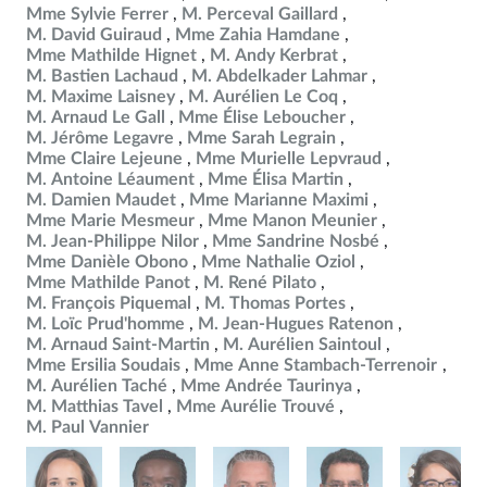
Mme Sylvie Ferrer
M. Perceval Gaillard
M. David Guiraud
Mme Zahia Hamdane
Mme Mathilde Hignet
M. Andy Kerbrat
M. Bastien Lachaud
M. Abdelkader Lahmar
M. Maxime Laisney
M. Aurélien Le Coq
M. Arnaud Le Gall
Mme Élise Leboucher
M. Jérôme Legavre
Mme Sarah Legrain
Mme Claire Lejeune
Mme Murielle Lepvraud
M. Antoine Léaument
Mme Élisa Martin
M. Damien Maudet
Mme Marianne Maximi
Mme Marie Mesmeur
Mme Manon Meunier
M. Jean-Philippe Nilor
Mme Sandrine Nosbé
Mme Danièle Obono
Mme Nathalie Oziol
Mme Mathilde Panot
M. René Pilato
M. François Piquemal
M. Thomas Portes
M. Loïc Prud'homme
M. Jean-Hugues Ratenon
M. Arnaud Saint-Martin
M. Aurélien Saintoul
Mme Ersilia Soudais
Mme Anne Stambach-Terrenoir
M. Aurélien Taché
Mme Andrée Taurinya
M. Matthias Tavel
Mme Aurélie Trouvé
M. Paul Vannier