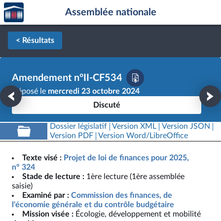
Accèder
Aller au contenu
Aller en bas de la page
Assemblée nationale
à la
page
d'accueil
< Résultats
Amendement n°II-CF534
Déposé le
mercredi 23 octobre 2024
Discuté
Dossier législatif
Version XML
Version JSON
Version PDF
Version Word/LibreOffice
Texte visé :
Projet de loi de finances pour 2025,
n° 324
Stade de lecture :
1ère lecture (1ère assemblée
saisie)
Examiné par :
Commission des finances, de
l'économie générale et du contrôle budgétaire
Mission visée :
Écologie, développement et mobilité