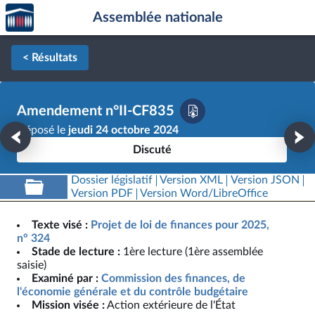
Accèder
Aller au contenu
Aller en bas de la page
Assemblée nationale
à la
page
d'accueil
< Résultats
Amendement n°II-CF835
Déposé le
jeudi 24 octobre 2024
Discuté
Dossier législatif
Version XML
Version JSON
Version PDF
Version Word/LibreOffice
Texte visé :
Projet de loi de finances pour 2025,
n° 324
Stade de lecture :
1ère lecture (1ère assemblée
saisie)
Examiné par :
Commission des finances, de
l'économie générale et du contrôle budgétaire
Mission visée :
Action extérieure de l'État