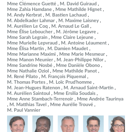
Mme Clémence Guetté
M. David Guiraud
Mme Zahia Hamdane
Mme Mathilde Hignet
M. Andy Kerbrat
M. Bastien Lachaud
M. Abdelkader Lahmar
M. Maxime Laisney
M. Aurélien Le Coq
M. Arnaud Le Gall
Mme Élise Leboucher
M. Jérôme Legavre
Mme Sarah Legrain
Mme Claire Lejeune
Mme Murielle Lepvraud
M. Antoine Léaument
Mme Élisa Martin
M. Damien Maudet
Mme Marianne Maximi
Mme Marie Mesmeur
Mme Manon Meunier
M. Jean-Philippe Nilor
Mme Sandrine Nosbé
Mme Danièle Obono
Mme Nathalie Oziol
Mme Mathilde Panot
M. René Pilato
M. François Piquemal
M. Thomas Portes
M. Loïc Prud'homme
M. Jean-Hugues Ratenon
M. Arnaud Saint-Martin
M. Aurélien Saintoul
Mme Ersilia Soudais
Mme Anne Stambach-Terrenoir
Mme Andrée Taurinya
M. Matthias Tavel
Mme Aurélie Trouvé
M. Paul Vannier