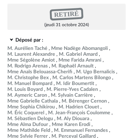
RETIRÉ
(jeudi 31 octobre 2024)
Déposé par :
M. Aurélien Taché
Mme Nadège Abomangoli
M. Laurent Alexandre
M. Gabriel Amard
Mme Ségolène Amiot
Mme Farida Amrani
M. Rodrigo Arenas
M. Raphaël Arnault
Mme Anaïs Belouassa-Cherifi
M. Ugo Bernalicis
M. Christophe Bex
M. Carlos Martens Bilongo
M. Manuel Bompard
M. Idir Boumertit
M. Louis Boyard
M. Pierre-Yves Cadalen
M. Aymeric Caron
M. Sylvain Carrière
Mme Gabrielle Cathala
M. Bérenger Cernon
Mme Sophia Chikirou
M. Hadrien Clouet
M. Éric Coquerel
M. Jean-François Coulomme
M. Sébastien Delogu
M. Aly Diouara
Mme Alma Dufour
Mme Karen Erodi
Mme Mathilde Feld
M. Emmanuel Fernandes
Mme Sylvie Ferrer
M. Perceval Gaillard