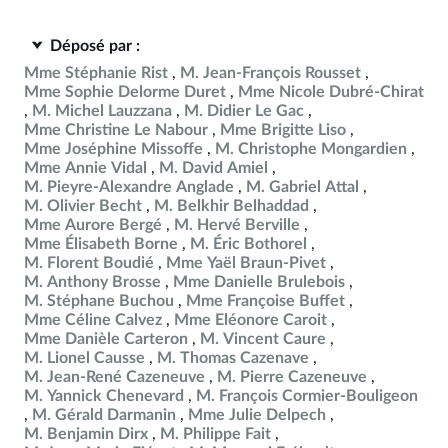
Déposé par :
Mme Stéphanie Rist
M. Jean-François Rousset
Mme Sophie Delorme Duret
Mme Nicole Dubré-Chirat
M. Michel Lauzzana
M. Didier Le Gac
Mme Christine Le Nabour
Mme Brigitte Liso
Mme Joséphine Missoffe
M. Christophe Mongardien
Mme Annie Vidal
M. David Amiel
M. Pieyre-Alexandre Anglade
M. Gabriel Attal
M. Olivier Becht
M. Belkhir Belhaddad
Mme Aurore Bergé
M. Hervé Berville
Mme Élisabeth Borne
M. Éric Bothorel
M. Florent Boudié
Mme Yaël Braun-Pivet
M. Anthony Brosse
Mme Danielle Brulebois
M. Stéphane Buchou
Mme Françoise Buffet
Mme Céline Calvez
Mme Eléonore Caroit
Mme Danièle Carteron
M. Vincent Caure
M. Lionel Causse
M. Thomas Cazenave
M. Jean-René Cazeneuve
M. Pierre Cazeneuve
M. Yannick Chenevard
M. François Cormier-Bouligeon
M. Gérald Darmanin
Mme Julie Delpech
M. Benjamin Dirx
M. Philippe Fait