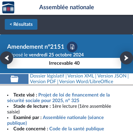
Accèder
Aller au contenu
Aller en bas de la page
Assemblée nationale
à la
page
d'accueil
< Résultats
Amendement n°2151
Déposé le
vendredi 25 octobre 2024
Irrecevable 40
Dossier législatif
Version XML
Version JSON
Version PDF
Version Word/LibreOffice
Texte visé :
Projet de loi de financement de la
sécurité sociale pour 2025, n° 325
Stade de lecture :
1ère lecture (1ère assemblée
saisie)
Examiné par :
Assemblée nationale (séance
publique)
Code concerné :
Code de la santé publique