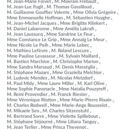
M. Jean-Marie Fiévet
M. Moerani Frébault
M. Jean-Luc Fugit
M. Thomas Gassilloud
M. Guillaume Gouffier Valente
Mme Olivia Grégoire
Mme Emmanuelle Hoffman
M. Sébastien Huyghe
M. Jean-Michel Jacques
Mme Brigitte Klinkert
M. Daniel Labaronne
Mme Amélia Lakrafi
M. Jean Laussucq
Mme Sandrine Le Feur
Mme Constance Le Grip
Mme Annaïg Le Meur
Mme Nicole Le Peih
Mme Marie Lebec
M. Mathieu Lefèvre
M. Roland Lescure
Mme Pauline Levasseur
M. Sylvain Maillard
M. Bastien Marchive
M. Christophe Marion
Mme Sandra Marsaud
M. Denis Masséglia
M. Stéphane Mazars
Mme Graziella Melchior
M. Ludovic Mendes
M. Nicolas Metzdorf
M. Paul Midy
Mme Laure Miller
M. Karl Olive
Mme Sophie Panonacle
Mme Natalia Pouzyreff
M. Remi Provendier
M. Franck Riester
Mme Véronique Riotton
Mme Marie-Pierre Rixain
M. Charles Rodwell
Mme Marie-Ange Rousselot
M. Mikaele Seo
M. Charles Sitzenstuhl
M. Bertrand Sorre
Mme Violette Spillebout
M. Stéphane Séjourné
Mme Liliana Tanguy
M. Jean Terlier
Mme Prisca Thevenot