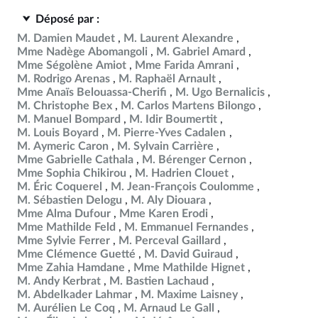
Déposé par :
M. Damien Maudet
M. Laurent Alexandre
Mme Nadège Abomangoli
M. Gabriel Amard
Mme Ségolène Amiot
Mme Farida Amrani
M. Rodrigo Arenas
M. Raphaël Arnault
Mme Anaïs Belouassa-Cherifi
M. Ugo Bernalicis
M. Christophe Bex
M. Carlos Martens Bilongo
M. Manuel Bompard
M. Idir Boumertit
M. Louis Boyard
M. Pierre-Yves Cadalen
M. Aymeric Caron
M. Sylvain Carrière
Mme Gabrielle Cathala
M. Bérenger Cernon
Mme Sophia Chikirou
M. Hadrien Clouet
M. Éric Coquerel
M. Jean-François Coulomme
M. Sébastien Delogu
M. Aly Diouara
Mme Alma Dufour
Mme Karen Erodi
Mme Mathilde Feld
M. Emmanuel Fernandes
Mme Sylvie Ferrer
M. Perceval Gaillard
Mme Clémence Guetté
M. David Guiraud
Mme Zahia Hamdane
Mme Mathilde Hignet
M. Andy Kerbrat
M. Bastien Lachaud
M. Abdelkader Lahmar
M. Maxime Laisney
M. Aurélien Le Coq
M. Arnaud Le Gall