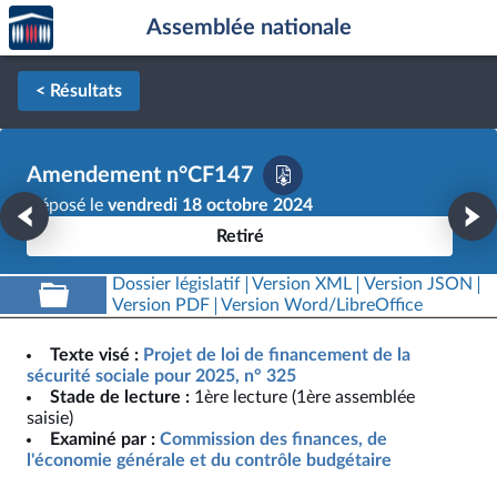
Accèder
Aller au contenu
Aller en bas de la page
Assemblée nationale
à la
page
d'accueil
< Résultats
Amendement n°CF147
Déposé le
vendredi 18 octobre 2024
Retiré
Dossier législatif
Version XML
Version JSON
Version PDF
Version Word/LibreOffice
Texte visé :
Projet de loi de financement de la
sécurité sociale pour 2025, n° 325
Stade de lecture :
1ère lecture (1ère assemblée
saisie)
Examiné par :
Commission des finances, de
l'économie générale et du contrôle budgétaire