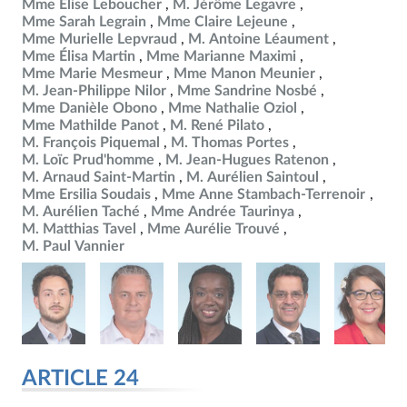
Mme Élise Leboucher
M. Jérôme Legavre
Mme Sarah Legrain
Mme Claire Lejeune
Mme Murielle Lepvraud
M. Antoine Léaument
Mme Élisa Martin
Mme Marianne Maximi
Mme Marie Mesmeur
Mme Manon Meunier
M. Jean-Philippe Nilor
Mme Sandrine Nosbé
Mme Danièle Obono
Mme Nathalie Oziol
Mme Mathilde Panot
M. René Pilato
M. François Piquemal
M. Thomas Portes
M. Loïc Prud'homme
M. Jean-Hugues Ratenon
M. Arnaud Saint-Martin
M. Aurélien Saintoul
Mme Ersilia Soudais
Mme Anne Stambach-Terrenoir
M. Aurélien Taché
Mme Andrée Taurinya
M. Matthias Tavel
Mme Aurélie Trouvé
M. Paul Vannier
ARTICLE 24