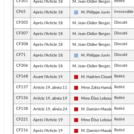
CF301
Retiré
Après l'Article 18
M. Jean-Didier Berger, rapporteur
CF65
Irrecevable
Après l'Article 18
M. Philippe Juvin
Droite Républicaine
CF305
Discuté
Après l'Article 18
M. Jean-Didier Berger, rapporteur
CF307
Discuté
Après l'Article 18
M. Jean-Didier Berger, rapporteur
CF308
Discuté
Après l'Article 18
M. Jean-Didier Berger, rapporteur
CF71
Discuté
Après l'Article 18
M. Philippe Juvin
Droite Républicaine
CF306
Discuté
Après l'Article 18
M. Jean-Didier Berger, rapporteur
CF168
Retiré
Avant l'Article 19
M. Hadrien Clouet
La France insoumise - Nouveau F
CF137
Retiré
Article 19, alinéa 11
Mme Zahia Hamdane
La France insoumise - Nouveau F
CF136
Retiré
Article 19, alinéa 19
Mme Élise Leboucher
La France insoumise - Nouveau F
CF138
Retiré
Article 19, alinéa 24
M. Damien Maudet
La France insoumise - Nouveau F
CF221
Retiré
Après l'Article 19
Mme Élise Leboucher
La France insoumise - Nouveau F
CF216
Retiré
Après l'Article 19
M. Damien Maudet
La France insoumise - Nouveau F