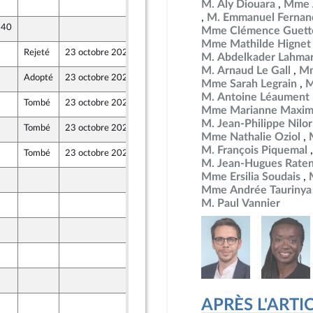
19 octobre 2024
M. Aly Diouara
Mme 
M. Emmanuel Fernan
 40
18 octobre 2024
Mme Clémence Guett
Mme Mathilde Hignet
Rejeté
23 octobre 2024
22 octobre 2024
M. Abdelkader Lahma
M. Arnaud Le Gall
Mm
Adopté
23 octobre 2024
22 octobre 2024
Mme Sarah Legrain
M
M. Antoine Léaument
Tombé
23 octobre 2024
22 octobre 2024
Mme Marianne Maxim
M. Jean-Philippe Nilor
Tombé
23 octobre 2024
18 octobre 2024
Mme Nathalie Oziol
M. François Piquemal
Tombé
23 octobre 2024
22 octobre 2024
M. Jean-Hugues Rate
Mme Ersilia Soudais
18 octobre 2024
ront Populaire
Mme Andrée Taurinya
M. Paul Vannier
18 octobre 2024
ront Populaire
18 octobre 2024
ront Populaire
18 octobre 2024
ront Populaire
19 octobre 2024
ront Populaire
APRÈS L'ARTICLE
19 octobre 2024
ront Populaire