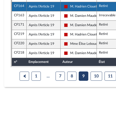
CF164
Retiré
Après l'Article 19
M. Hadrien Clouet
La France insoumise - Nouveau F
CF163
Irrecevable
Après l'Article 19
M. Damien Maudet
La France insoumise - Nouveau F
CF171
Retiré
Après l'Article 19
M. Damien Maudet
La France insoumise - Nouveau F
CF219
Retiré
Après l'Article 19
M. Hadrien Clouet
La France insoumise - Nouveau F
CF220
Retiré
Après l'Article 19
Mme Élise Leboucher
La France insoumise - Nouveau F
CF218
Retiré
Après l'Article 19
M. Damien Maudet
La France insoumise - Nouveau F
n°
Emplacement
Auteur
État
1
...
7
8
9
10
11