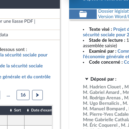
Dossier législat
Version Word/L
r une liasse PDF
Texte visé :
Projet 
data
sécurité sociale pour 
Stade de lecture :
1
assemblée saisie)
essous sont :
Examiné par :
Commi
la sécurité sociale pour
l'économie générale e
Code concerné :
Co
de la sécurité sociale
 générale et du contrôle
Déposé par :
M. Hadrien Clouet
M
M. Gabriel Amard
Mm
...
16
M. Rodrigo Arenas
M.
M. Ugo Bernalicis
M.
M. Manuel Bompard
Sort
Date d'examen
Date de dépôt
M. Pierre-Yves Cadal
Mme Gabrielle Cathal
19 octobre 2024
M. Éric Coquerel
M. 