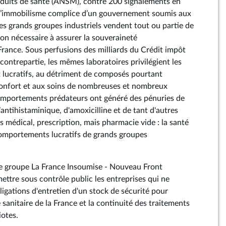
duits de santé (ANSM), contre 200 signalements en
l’immobilisme complice d’un gouvernement soumis aux
 les grands groupes industriels vendent tout ou partie de
ion nécessaire à assurer la souveraineté
rance. Sous perfusions des milliards du Crédit impôt
contrepartie, les mêmes laboratoires privilégient les
 lucratifs, au détriment de composés pourtant
u confort et aux soins de nombreuses et nombreux
comportements prédateurs ont généré des pénuries de
’antihistaminique, d'amoxicilline et de tant d'autres
 médical, prescription, mais pharmacie vide : la santé
comportements lucratifs de grands groupes
e groupe La France Insoumise - Nouveau Front
ettre sous contrôle public les entreprises qui ne
bligations d'entretien d'un stock de sécurité pour
 sanitaire de la France et la continuité des traitements
iotes.