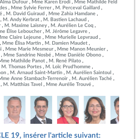
Alma Dufour
Mme Karen Erodi
Mme Mathilde Feld
des
Mme Sylvie Ferrer
M. Perceval Gaillard
é
M. David Guiraud
Mme Zahia Hamdane
M. Andy Kerbrat
M. Bastien Lachaud
r
M. Maxime Laisney
M. Aurélien Le Coq
e Élise Leboucher
M. Jérôme Legavre
me Claire Lejeune
Mme Murielle Lepvraud
Mme Élisa Martin
M. Damien Maudet
i
Mme Marie Mesmeur
Mme Manon Meunier
Mme Sandrine Nosbé
Mme Danièle Obono
Mme Mathilde Panot
M. René Pilato
M. Thomas Portes
M. Loïc Prud'homme
non
M. Arnaud Saint-Martin
M. Aurélien Saintoul
Mme Anne Stambach-Terrenoir
M. Aurélien Taché
M. Matthias Tavel
Mme Aurélie Trouvé
 19, insérer l'article suivant: