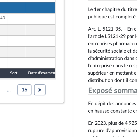
18 octobre 2024
Le 1er chapitre du titre
ront Populaire
publique est complété p
 40
18 octobre 2024
ront Populaire
Art. L. 5121-35. – En 
18 octobre 2024
ront Populaire
l’article L5121-29 par l
19 octobre 2024
ront Populaire
entreprises pharmaceut
la sécurité sociale et
19 octobre 2024
ront Populaire
d'administration dans 
19 octobre 2024
ront Populaire
l’entreprise dans le resp
supérieur en mettant e
Sort
Date d'examen
Date de dépôt
distribution dont il con
Exposé somma
...
16
En dépit des annonces
en hausse constante e
En 2023, plus de 4 925
rupture d’approvisionn