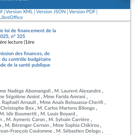
if
Version XML
Version JSON
Version PDF
ibreOffice
de loi de financement de la
2025, n° 325
ère lecture (1ère
ssion des finances, de
t du contrôle budgétaire
de de la santé publique
me Nadège Abomangoli
M. Laurent Alexandre
e Ségolène Amiot
Mme Farida Amrani
 Raphaël Arnault
Mme Anaïs Belouassa-Cherifi
 Christophe Bex
M. Carlos Martens Bilongo
M. Idir Boumertit
M. Louis Boyard
en
M. Aymeric Caron
M. Sylvain Carrière
a
M. Bérenger Cernon
Mme Sophia Chikirou
Jean-François Coulomme
M. Sébastien Delogu