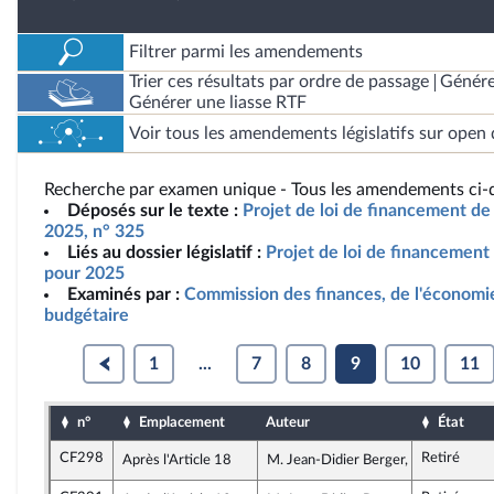
Filtrer parmi les amendements
Trier ces résultats par ordre de passage
Génére
Générer une liasse RTF
Voir tous les amendements législatifs sur open 
Recherche par examen unique - Tous les amendements ci-d
Déposés sur le texte :
Projet de loi de financement de 
2025, n° 325
Liés au dossier législatif :
Projet de loi de financement 
pour 2025
Examinés par :
Commission des finances, de l'économie
budgétaire
1
...
7
8
9
10
11
n°
Emplacement
Auteur
État
CF298
Retiré
Après l'Article 18
M. Jean-Didier Berger, rapporteur