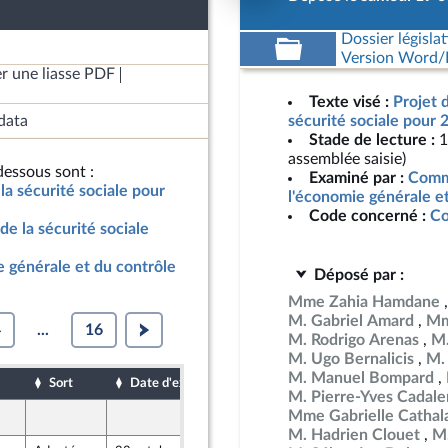
Dossier législat
Version Word/L
r une liasse PDF
Texte visé :
Projet 
data
sécurité sociale pour 
Stade de lecture :
1
assemblée saisie)
essous sont :
Examiné par :
Commi
la sécurité sociale pour
l'économie générale e
Code concerné :
Co
de la sécurité sociale
 générale et du contrôle
Déposé par :
Mme Zahia Hamdane
M. Gabriel Amard
Mm
4
...
16
M. Rodrigo Arenas
M.
M. Ugo Bernalicis
M.
M. Manuel Bompard
Sort
Date d'examen
Date de dépôt
M. Pierre-Yves Cadal
Mme Gabrielle Cathal
19 octobre 2024
ront Populaire
M. Hadrien Clouet
M.