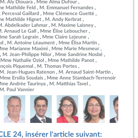
M. Aly Diouara
Mme Alma Dufour
e Mathilde Feld
M. Emmanuel Fernandes
 Perceval Gaillard
Mme Clémence Guetté
e Mathilde Hignet
M. Andy Kerbrat
M. Abdelkader Lahmar
M. Maxime Laisney
. Arnaud Le Gall
Mme Élise Leboucher
me Sarah Legrain
Mme Claire Lejeune
ud
M. Antoine Léaument
Mme Élisa Martin
me Marianne Maximi
Mme Marie Mesmeur
M. Jean-Philippe Nilor
Mme Sandrine Nosbé
Mme Nathalie Oziol
Mme Mathilde Panot
ançois Piquemal
M. Thomas Portes
M. Jean-Hugues Ratenon
M. Arnaud Saint-Martin
Mme Ersilia Soudais
Mme Anne Stambach-Terrenoir
me Andrée Taurinya
M. Matthias Tavel
M. Paul Vannier
E 24, insérer l'article suivant: