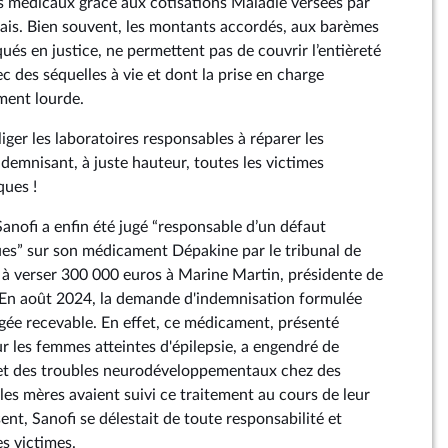
ts médicaux grâce aux cotisations Maladie versées par
çais. Bien souvent, les montants accordés, aux barèmes
qués en justice, ne permettent pas de couvrir l’entièreté
c des séquelles à vie et dont la prise en charge
ment lourde.
liger les laboratoires responsables à réparer les
demnisant, à juste hauteur, toutes les victimes
ques !
anofi a enfin été jugé “responsable d’un défaut
ues” sur son médicament Dépakine par le tribunal de
à verser 300 000 euros à Marine Martin, présidente de
 En août 2024, la demande d'indemnisation formulée
ugée recevable. En effet, ce médicament, présenté
les femmes atteintes d'épilepsie, a engendré de
et des troubles neurodéveloppementaux chez des
 les mères avaient suivi ce traitement au cours de leur
ent, Sanofi se délestait de toute responsabilité et
es victimes.