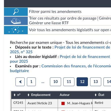
Filtrer parmi les amendements
Trier ces résultats par ordre de passage
Génére
Générer une liasse RTF
Voir tous les amendements législatifs sur open 
Recherche par examen unique - Tous les amendements ci-d
Déposés sur le texte :
Projet de loi de financement de 
2025, n° 325
Liés au dossier législatif :
Projet de loi de financement 
pour 2025
Examinés par :
Commission des finances, de l'économie
budgétaire
1
...
10
11
12
13
1
n°
Emplacement
Auteur
État
CF245
Retiré
Avant l'Article 23
M. Jean-Hugues Ratenon
La France insoumise - Nouveau F