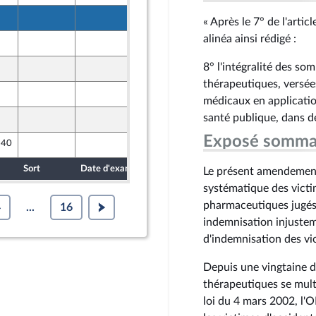
19 octobre 2024
« Après le 7° de l'arti
ront Populaire
alinéa ainsi rédigé :
19 octobre 2024
ront Populaire
8° l'intégralité des s
18 octobre 2024
ront Populaire
thérapeutiques, versée
18 octobre 2024
ront Populaire
médicaux en application
santé publique, dans de
18 octobre 2024
ront Populaire
Exposé somma
 40
17 octobre 2024
Sort
Date d'examen
Date de dépôt
Le présent amendement
systématique des victi
pharmaceutiques jugés 
4
...
16
indemnisation injusteme
d'indemnisation des v
Depuis une vingtaine d'
thérapeutiques se multi
loi du 4 mars 2002, l'