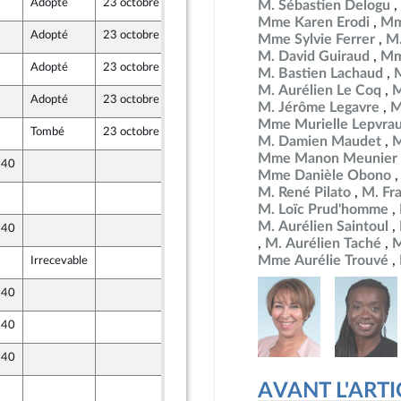
Adopté
23 octobre 2024
18 octobre 2024
M. Sébastien Delogu
ront Populaire
Mme Karen Erodi
Mm
Adopté
23 octobre 2024
18 octobre 2024
Mme Sylvie Ferrer
M.
M. David Guiraud
Mm
Adopté
23 octobre 2024
18 octobre 2024
M. Bastien Lachaud
M. Aurélien Le Coq
M
Adopté
23 octobre 2024
19 octobre 2024
M. Jérôme Legavre
M
Mme Murielle Lepvra
Tombé
23 octobre 2024
17 octobre 2024
M. Damien Maudet
M
Mme Manon Meunier
 40
17 octobre 2024
Mme Danièle Obono
M. René Pilato
M. Fr
19 octobre 2024
ront Populaire
M. Loïc Prud'homme
M. Aurélien Saintoul
 40
17 octobre 2024
M. Aurélien Taché
M
Mme Aurélie Trouvé
Irrecevable
18 octobre 2024
ront Populaire
 40
18 octobre 2024
 40
18 octobre 2024
 40
18 octobre 2024
AVANT L'ARTICL
18 octobre 2024
ront Populaire