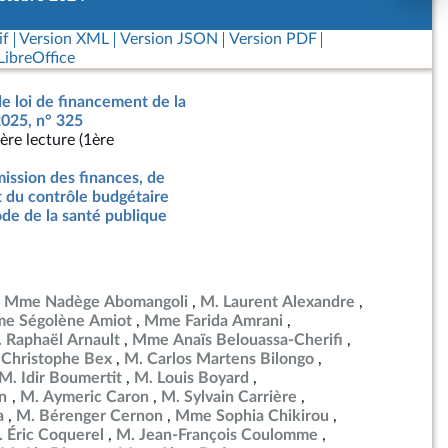
if
Version XML
Version JSON
Version PDF
ibreOffice
de loi de financement de la
2025, n° 325
ère lecture (1ère
ssion des finances, de
t du contrôle budgétaire
de de la santé publique
Mme Nadège Abomangoli
M. Laurent Alexandre
e Ségolène Amiot
Mme Farida Amrani
 Raphaël Arnault
Mme Anaïs Belouassa-Cherifi
 Christophe Bex
M. Carlos Martens Bilongo
M. Idir Boumertit
M. Louis Boyard
en
M. Aymeric Caron
M. Sylvain Carrière
a
M. Bérenger Cernon
Mme Sophia Chikirou
 Éric Coquerel
M. Jean-François Coulomme