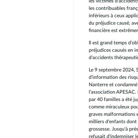
les victimes d'acciden
les contribuables fran
inférieurs à ceux appli
du préjudice causé, ave
financière est extrême
Il est grand temps d'ob
préjudices causés en in
d'accidents thérapeuti
Le 9 septembre 2024, S
d’information des risq
Nanterre et condamné 
l’association APESAC.
par 40 familles a été j
comme miraculeux pour 
graves malformations 
milliers d'enfants dont
grossesse. Jusqu'à prés
refusait d'indemniser l