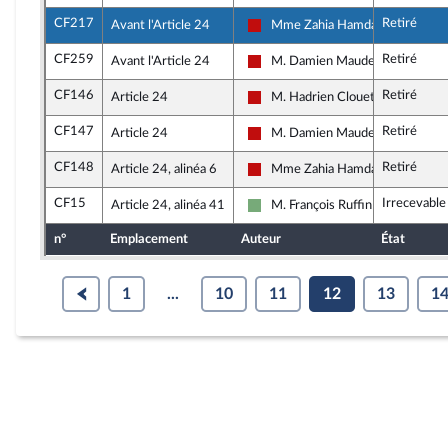
CF217
Retiré
Avant l'Article 24
Mme Zahia Hamdane
La France insoumise - Nouveau F
CF259
Retiré
Avant l'Article 24
M. Damien Maudet
La France insoumise - Nouveau F
CF146
Retiré
Article 24
M. Hadrien Clouet
La France insoumise - Nouveau F
CF147
Retiré
Article 24
M. Damien Maudet
La France insoumise - Nouveau F
CF148
Retiré
Article 24, alinéa 6
Mme Zahia Hamdane
La France insoumise - Nouveau F
CF15
Irrecevable
Article 24, alinéa 41
M. François Ruffin
Écologiste et Social
n°
Emplacement
Auteur
État
1
...
10
11
12
13
1