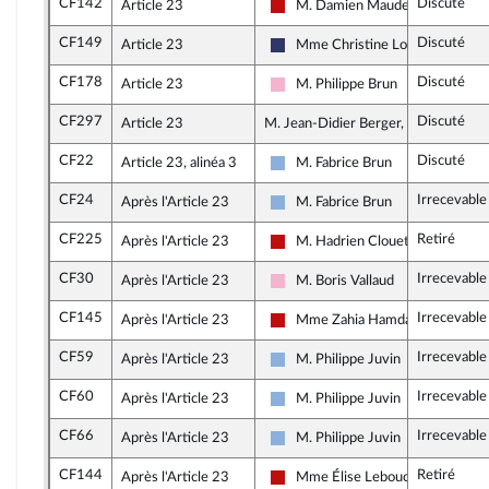
CF142
Discuté
Article 23
M. Damien Maudet
La France insoumise - Nouveau F
CF149
Discuté
Article 23
Mme Christine Loir
Rassemblement National
CF178
Discuté
Article 23
M. Philippe Brun
Socialistes et apparentés
CF297
Discuté
Article 23
M. Jean-Didier Berger, rapporteur
CF22
Discuté
Article 23, alinéa 3
M. Fabrice Brun
Droite Républicaine
CF24
Irrecevable
Après l'Article 23
M. Fabrice Brun
Droite Républicaine
CF225
Retiré
Après l'Article 23
M. Hadrien Clouet
La France insoumise - Nouveau F
CF30
Irrecevable
Après l'Article 23
M. Boris Vallaud
Socialistes et apparentés
CF145
Irrecevable
Après l'Article 23
Mme Zahia Hamdane
La France insoumise - Nouveau F
CF59
Irrecevable
Après l'Article 23
M. Philippe Juvin
Droite Républicaine
CF60
Irrecevable
Après l'Article 23
M. Philippe Juvin
Droite Républicaine
CF66
Irrecevable
Après l'Article 23
M. Philippe Juvin
Droite Républicaine
CF144
Retiré
Après l'Article 23
Mme Élise Leboucher
La France insoumise - Nouveau F