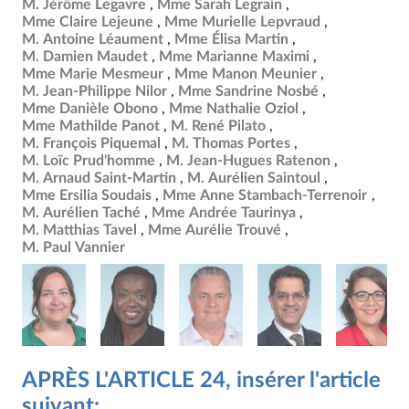
M. Jérôme Legavre
Mme Sarah Legrain
Mme Claire Lejeune
Mme Murielle Lepvraud
M. Antoine Léaument
Mme Élisa Martin
M. Damien Maudet
Mme Marianne Maximi
Mme Marie Mesmeur
Mme Manon Meunier
M. Jean-Philippe Nilor
Mme Sandrine Nosbé
Mme Danièle Obono
Mme Nathalie Oziol
Mme Mathilde Panot
M. René Pilato
M. François Piquemal
M. Thomas Portes
M. Loïc Prud'homme
M. Jean-Hugues Ratenon
M. Arnaud Saint-Martin
M. Aurélien Saintoul
Mme Ersilia Soudais
Mme Anne Stambach-Terrenoir
M. Aurélien Taché
Mme Andrée Taurinya
M. Matthias Tavel
Mme Aurélie Trouvé
M. Paul Vannier
APRÈS L'ARTICLE 24, insérer l'article
suivant: