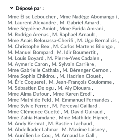
Déposé par :
Mme Élise Leboucher
Mme Nadège Abomangoli
M. Laurent Alexandre
M. Gabriel Amard
Mme Ségolène Amiot
Mme Farida Amrani
M. Rodrigo Arenas
M. Raphaël Arnault
Mme Anaïs Belouassa-Cherifi
M. Ugo Bernalicis
M. Christophe Bex
M. Carlos Martens Bilongo
M. Manuel Bompard
M. Idir Boumertit
M. Louis Boyard
M. Pierre-Yves Cadalen
M. Aymeric Caron
M. Sylvain Carrière
Mme Gabrielle Cathala
M. Bérenger Cernon
Mme Sophia Chikirou
M. Hadrien Clouet
M. Éric Coquerel
M. Jean-François Coulomme
M. Sébastien Delogu
M. Aly Diouara
Mme Alma Dufour
Mme Karen Erodi
Mme Mathilde Feld
M. Emmanuel Fernandes
Mme Sylvie Ferrer
M. Perceval Gaillard
Mme Clémence Guetté
M. David Guiraud
Mme Zahia Hamdane
Mme Mathilde Hignet
M. Andy Kerbrat
M. Bastien Lachaud
M. Abdelkader Lahmar
M. Maxime Laisney
M. Aurélien Le Coq
M. Arnaud Le Gall