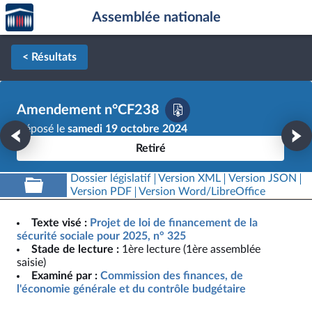
Accèder
Aller au contenu
Aller en bas de la page
Assemblée nationale
à la
page
d'accueil
< Résultats
Amendement n°CF238
Déposé le
samedi 19 octobre 2024
Retiré
Dossier législatif
Version XML
Version JSON
Version PDF
Version Word/LibreOffice
Texte visé :
Projet de loi de financement de la
sécurité sociale pour 2025, n° 325
Stade de lecture :
1ère lecture (1ère assemblée
saisie)
Examiné par :
Commission des finances, de
l'économie générale et du contrôle budgétaire