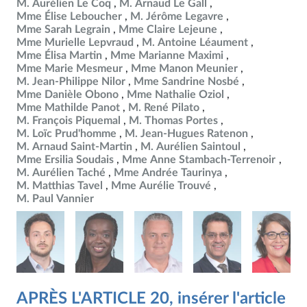
M. Aurélien Le Coq
M. Arnaud Le Gall
Mme Élise Leboucher
M. Jérôme Legavre
Mme Sarah Legrain
Mme Claire Lejeune
Mme Murielle Lepvraud
M. Antoine Léaument
Mme Élisa Martin
Mme Marianne Maximi
Mme Marie Mesmeur
Mme Manon Meunier
M. Jean-Philippe Nilor
Mme Sandrine Nosbé
Mme Danièle Obono
Mme Nathalie Oziol
Mme Mathilde Panot
M. René Pilato
M. François Piquemal
M. Thomas Portes
M. Loïc Prud'homme
M. Jean-Hugues Ratenon
M. Arnaud Saint-Martin
M. Aurélien Saintoul
Mme Ersilia Soudais
Mme Anne Stambach-Terrenoir
M. Aurélien Taché
Mme Andrée Taurinya
M. Matthias Tavel
Mme Aurélie Trouvé
M. Paul Vannier
APRÈS L'ARTICLE 20, insérer l'article