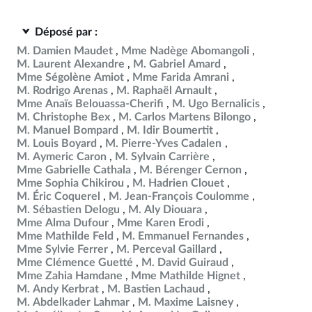
Déposé par :
M. Damien Maudet
Mme Nadège Abomangoli
M. Laurent Alexandre
M. Gabriel Amard
Mme Ségolène Amiot
Mme Farida Amrani
M. Rodrigo Arenas
M. Raphaël Arnault
Mme Anaïs Belouassa-Cherifi
M. Ugo Bernalicis
M. Christophe Bex
M. Carlos Martens Bilongo
M. Manuel Bompard
M. Idir Boumertit
M. Louis Boyard
M. Pierre-Yves Cadalen
M. Aymeric Caron
M. Sylvain Carrière
Mme Gabrielle Cathala
M. Bérenger Cernon
Mme Sophia Chikirou
M. Hadrien Clouet
M. Éric Coquerel
M. Jean-François Coulomme
M. Sébastien Delogu
M. Aly Diouara
Mme Alma Dufour
Mme Karen Erodi
Mme Mathilde Feld
M. Emmanuel Fernandes
Mme Sylvie Ferrer
M. Perceval Gaillard
Mme Clémence Guetté
M. David Guiraud
Mme Zahia Hamdane
Mme Mathilde Hignet
M. Andy Kerbrat
M. Bastien Lachaud
M. Abdelkader Lahmar
M. Maxime Laisney