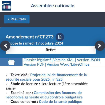
Accèder
Aller au contenu
Aller en bas de la page
Assemblée nationale
à la
page
d'accueil
< Résultats
Amendement n°CF273
Déposé le
samedi 19 octobre 2024
Retiré
Dossier législatif
Version XML
Version JSON
Version PDF
Version Word/LibreOffice
Texte visé :
Projet de loi de financement de la
sécurité sociale pour 2025, n° 325
Stade de lecture :
1ère lecture (1ère assemblée
saisie)
Examiné par :
Commission des finances, de
l'économie générale et du contrôle budgétaire
Code concerné :
Code de la santé publique