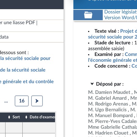
Dossier législat
Version Word/L
r une liasse PDF
Texte visé :
Projet 
data
sécurité sociale pour 
Stade de lecture :
1
assemblée saisie)
essous sont :
Examiné par :
Commi
la sécurité sociale pour
l'économie générale e
Code concerné :
Co
de la sécurité sociale
 générale et du contrôle
Déposé par :
M. Damien Maudet
M
M. Gabriel Amard
Mm
...
16
M. Rodrigo Arenas
M.
M. Ugo Bernalicis
M.
M. Manuel Bompard
Sort
Date d'examen
Date de dépôt
M. Pierre-Yves Cadal
Mme Gabrielle Cathal
18 octobre 2024
nt Populaire
M. Hadrien Clouet
M.