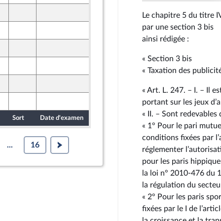
18 octobre 2024
Le chapitre 5 du titre I
nt Populaire
par une section 3 bis
18 octobre 2024
nt Populaire
ainsi rédigée :
18 octobre 2024
nt Populaire
« Section 3 bis
18 octobre 2024
nt Populaire
« Taxation des publicit
18 octobre 2024
nt Populaire
« Art. L. 247. – I. – Il
18 octobre 2024
portant sur les jeux d’
nt Populaire
« II. – Sont redevables 
Sort
Date d'examen
Date de dépôt
« 1° Pour le pari mutue
conditions fixées par l’
...
16
réglementer l’autorisa
pour les paris hippique
la loi n° 2010-476 du 1
la régulation du secteu
« 2° Pour les paris spor
fixées par le I de l’art
la croissance et la tra