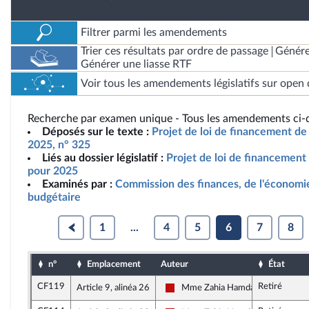
Filtrer parmi les amendements
Trier ces résultats par ordre de passage
Génére
Générer une liasse RTF
Voir tous les amendements législatifs sur open 
Recherche par examen unique - Tous les amendements ci-d
Déposés sur le texte :
Projet de loi de financement de 
2025, n° 325
Liés au dossier législatif :
Projet de loi de financement 
pour 2025
Examinés par :
Commission des finances, de l'économie
budgétaire
1
...
4
5
6
7
8
n°
Emplacement
Auteur
État
CF119
Retiré
Article 9, alinéa 26
Mme Zahia Hamdane
La France insoumise - Nouveau Fro