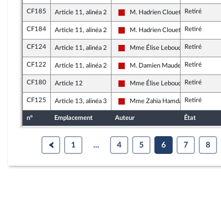
CF185
Retiré
Article 11, alinéa 2
M. Hadrien Clouet
La France insoumise - Nouveau Fro
CF184
Retiré
Article 11, alinéa 2
M. Hadrien Clouet
La France insoumise - Nouveau Fro
CF124
Retiré
Article 11, alinéa 2
Mme Élise Leboucher
La France insoumise - Nouveau Fro
CF122
Retiré
Article 11, alinéa 2
M. Damien Maudet
La France insoumise - Nouveau Fro
CF180
Retiré
Article 12
Mme Élise Leboucher
La France insoumise - Nouveau Fro
CF125
Retiré
Article 13, alinéa 3
Mme Zahia Hamdane
La France insoumise - Nouveau Fro
n°
Emplacement
Auteur
État
1
...
4
5
6
7
8