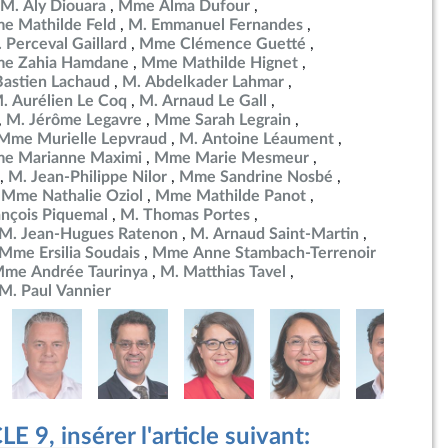
M. Aly Diouara
Mme Alma Dufour
e Mathilde Feld
M. Emmanuel Fernandes
 Perceval Gaillard
Mme Clémence Guetté
e Zahia Hamdane
Mme Mathilde Hignet
Bastien Lachaud
M. Abdelkader Lahmar
. Aurélien Le Coq
M. Arnaud Le Gall
M. Jérôme Legavre
Mme Sarah Legrain
Mme Murielle Lepvraud
M. Antoine Léaument
e Marianne Maximi
Mme Marie Mesmeur
M. Jean-Philippe Nilor
Mme Sandrine Nosbé
Mme Nathalie Oziol
Mme Mathilde Panot
ançois Piquemal
M. Thomas Portes
M. Jean-Hugues Ratenon
M. Arnaud Saint-Martin
Mme Ersilia Soudais
Mme Anne Stambach-Terrenoir
me Andrée Taurinya
M. Matthias Tavel
M. Paul Vannier
 9, insérer l'article suivant: