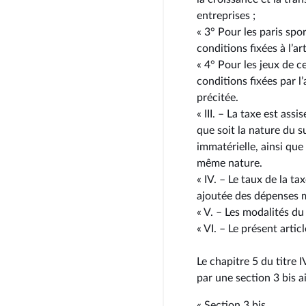
entreprises ;
« 3° Pour les paris spor
conditions fixées à l’a
« 4° Pour les jeux de ce
conditions fixées par l
précitée.
« III. – La taxe est assi
que soit la nature du s
immatérielle, ainsi que
même nature.
« IV. – Le taux de la t
ajoutée des dépenses m
« V. – Les modalités d
« VI. – Le présent artic
Le chapitre 5 du titre I
par une section 3 bis ai
« Section 3 bis