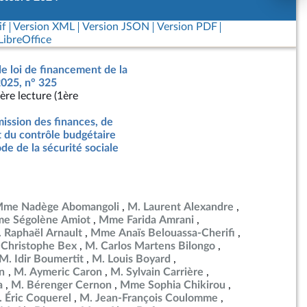
if
Version XML
Version JSON
Version PDF
ibreOffice
de loi de financement de la
2025, n° 325
ère lecture (1ère
ssion des finances, de
t du contrôle budgétaire
de de la sécurité sociale
me Nadège Abomangoli
M. Laurent Alexandre
e Ségolène Amiot
Mme Farida Amrani
 Raphaël Arnault
Mme Anaïs Belouassa-Cherifi
 Christophe Bex
M. Carlos Martens Bilongo
M. Idir Boumertit
M. Louis Boyard
en
M. Aymeric Caron
M. Sylvain Carrière
a
M. Bérenger Cernon
Mme Sophia Chikirou
 Éric Coquerel
M. Jean-François Coulomme