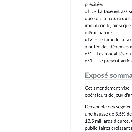
précitée.
« III. – La taxe est assi
que soit la nature du s
immatérielle, ainsi que
même nature.
« IV. – Le taux de la t
ajoutée des dépenses m
« V. – Les modalités d
« VI. – Le présent artic
Exposé somma
Cet amendement vise l'i
opérateurs de jeux d'ar
L’ensemble des segment
une hausse de 3.5% de s
13,5 milliards d'euros.
publicitaires croissan