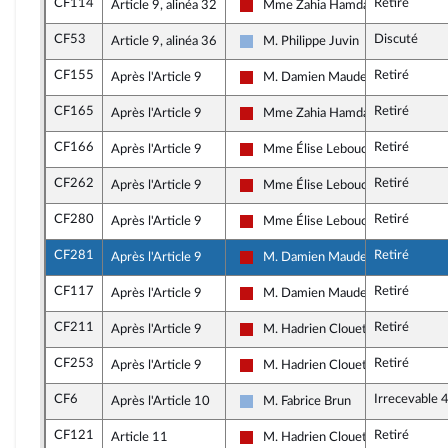
CF114
Retiré
Article 9, alinéa 32
Mme Zahia Hamdane
La France insoumise - Nouveau Fro
CF53
Discuté
Article 9, alinéa 36
M. Philippe Juvin
Droite Républicaine
CF155
Retiré
Après l'Article 9
M. Damien Maudet
La France insoumise - Nouveau Fro
CF165
Retiré
Après l'Article 9
Mme Zahia Hamdane
La France insoumise - Nouveau Fro
CF166
Retiré
Après l'Article 9
Mme Élise Leboucher
La France insoumise - Nouveau Fro
CF262
Retiré
Après l'Article 9
Mme Élise Leboucher
La France insoumise - Nouveau Fro
CF280
Retiré
Après l'Article 9
Mme Élise Leboucher
La France insoumise - Nouveau Fro
CF281
Retiré
Après l'Article 9
M. Damien Maudet
La France insoumise - Nouveau Fro
CF117
Retiré
Après l'Article 9
M. Damien Maudet
La France insoumise - Nouveau Fro
CF211
Retiré
Après l'Article 9
M. Hadrien Clouet
La France insoumise - Nouveau Fro
CF253
Retiré
Après l'Article 9
M. Hadrien Clouet
La France insoumise - Nouveau Fro
CF6
Irrecevable 
Après l'Article 10
M. Fabrice Brun
Droite Républicaine
CF121
Retiré
Article 11
M. Hadrien Clouet
La France insoumise - Nouveau Fro