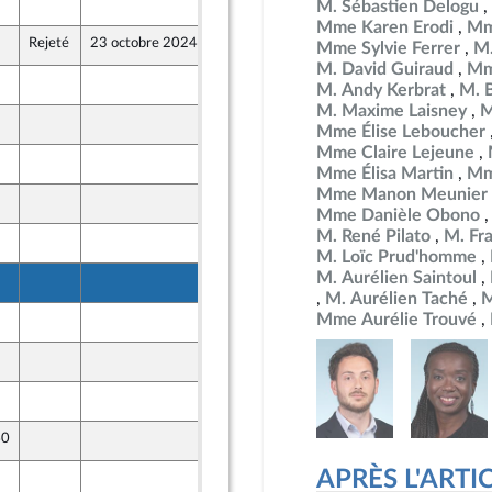
18 octobre 2024
M. Sébastien Delogu
nt Populaire
Mme Karen Erodi
Mm
Rejeté
23 octobre 2024
18 octobre 2024
Mme Sylvie Ferrer
M.
M. David Guiraud
Mm
18 octobre 2024
M. Andy Kerbrat
M. 
nt Populaire
M. Maxime Laisney
M
18 octobre 2024
Mme Élise Leboucher
nt Populaire
Mme Claire Lejeune
18 octobre 2024
Mme Élisa Martin
Mm
nt Populaire
Mme Manon Meunier
19 octobre 2024
nt Populaire
Mme Danièle Obono
M. René Pilato
M. Fr
19 octobre 2024
nt Populaire
M. Loïc Prud'homme
M. Aurélien Saintoul
19 octobre 2024
nt Populaire
M. Aurélien Taché
M
Mme Aurélie Trouvé
18 octobre 2024
nt Populaire
19 octobre 2024
nt Populaire
19 octobre 2024
nt Populaire
40
17 octobre 2024
APRÈS L'ARTICLE
18 octobre 2024
nt Populaire