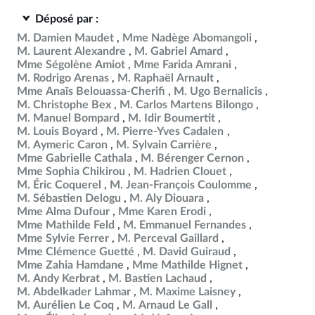
Déposé par :
M. Damien Maudet
Mme Nadège Abomangoli
M. Laurent Alexandre
M. Gabriel Amard
Mme Ségolène Amiot
Mme Farida Amrani
M. Rodrigo Arenas
M. Raphaël Arnault
Mme Anaïs Belouassa-Cherifi
M. Ugo Bernalicis
M. Christophe Bex
M. Carlos Martens Bilongo
M. Manuel Bompard
M. Idir Boumertit
M. Louis Boyard
M. Pierre-Yves Cadalen
M. Aymeric Caron
M. Sylvain Carrière
Mme Gabrielle Cathala
M. Bérenger Cernon
Mme Sophia Chikirou
M. Hadrien Clouet
M. Éric Coquerel
M. Jean-François Coulomme
M. Sébastien Delogu
M. Aly Diouara
Mme Alma Dufour
Mme Karen Erodi
Mme Mathilde Feld
M. Emmanuel Fernandes
Mme Sylvie Ferrer
M. Perceval Gaillard
Mme Clémence Guetté
M. David Guiraud
Mme Zahia Hamdane
Mme Mathilde Hignet
M. Andy Kerbrat
M. Bastien Lachaud
M. Abdelkader Lahmar
M. Maxime Laisney
M. Aurélien Le Coq
M. Arnaud Le Gall