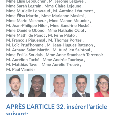
Mme Élise Leboucher
M. Jérôme Legavre
Mme Sarah Legrain
Mme Claire Lejeune
Mme Murielle Lepvraud
M. Antoine Léaument
Mme Élisa Martin
Mme Marianne Maximi
Mme Marie Mesmeur
Mme Manon Meunier
M. Jean-Philippe Nilor
Mme Sandrine Nosbé
Mme Danièle Obono
Mme Nathalie Oziol
Mme Mathilde Panot
M. René Pilato
M. François Piquemal
M. Thomas Portes
M. Loïc Prud'homme
M. Jean-Hugues Ratenon
M. Arnaud Saint-Martin
M. Aurélien Saintoul
Mme Ersilia Soudais
Mme Anne Stambach-Terrenoir
M. Aurélien Taché
Mme Andrée Taurinya
M. Matthias Tavel
Mme Aurélie Trouvé
M. Paul Vannier
APRÈS L'ARTICLE 32, insérer l'article
suivant: