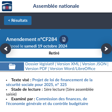
Accèder
Aller au contenu
Aller en bas de la page
Assemblée nationale
à la
page
d'accueil
< Résultats
Amendement n°CF284
Déposé le
samedi 19 octobre 2024
Retiré
Dossier législatif
Version XML
Version JSON
Version PDF
Version Word/LibreOffice
Texte visé :
Projet de loi de financement de la
sécurité sociale pour 2025, n° 325
Stade de lecture :
1ère lecture (1ère assemblée
saisie)
Examiné par :
Commission des finances, de
l'économie générale et du contrôle budgétaire