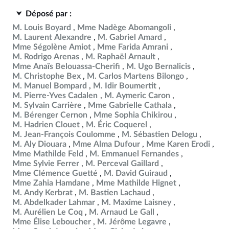
Déposé par :
M. Louis Boyard
Mme Nadège Abomangoli
M. Laurent Alexandre
M. Gabriel Amard
Mme Ségolène Amiot
Mme Farida Amrani
M. Rodrigo Arenas
M. Raphaël Arnault
Mme Anaïs Belouassa-Cherifi
M. Ugo Bernalicis
M. Christophe Bex
M. Carlos Martens Bilongo
M. Manuel Bompard
M. Idir Boumertit
M. Pierre-Yves Cadalen
M. Aymeric Caron
M. Sylvain Carrière
Mme Gabrielle Cathala
M. Bérenger Cernon
Mme Sophia Chikirou
M. Hadrien Clouet
M. Éric Coquerel
M. Jean-François Coulomme
M. Sébastien Delogu
M. Aly Diouara
Mme Alma Dufour
Mme Karen Erodi
Mme Mathilde Feld
M. Emmanuel Fernandes
Mme Sylvie Ferrer
M. Perceval Gaillard
Mme Clémence Guetté
M. David Guiraud
Mme Zahia Hamdane
Mme Mathilde Hignet
M. Andy Kerbrat
M. Bastien Lachaud
M. Abdelkader Lahmar
M. Maxime Laisney
M. Aurélien Le Coq
M. Arnaud Le Gall
Mme Élise Leboucher
M. Jérôme Legavre