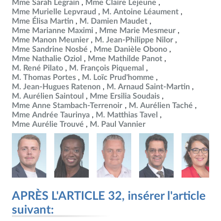
Mme Sarah Legrain
Mme Claire Lejeune
Mme Murielle Lepvraud
M. Antoine Léaument
Mme Élisa Martin
M. Damien Maudet
Mme Marianne Maximi
Mme Marie Mesmeur
Mme Manon Meunier
M. Jean-Philippe Nilor
Mme Sandrine Nosbé
Mme Danièle Obono
Mme Nathalie Oziol
Mme Mathilde Panot
M. René Pilato
M. François Piquemal
M. Thomas Portes
M. Loïc Prud'homme
M. Jean-Hugues Ratenon
M. Arnaud Saint-Martin
M. Aurélien Saintoul
Mme Ersilia Soudais
Mme Anne Stambach-Terrenoir
M. Aurélien Taché
Mme Andrée Taurinya
M. Matthias Tavel
Mme Aurélie Trouvé
M. Paul Vannier
APRÈS L'ARTICLE 32, insérer l'article
suivant: