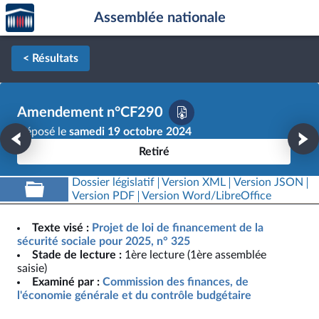
Accèder
Aller au contenu
Aller en bas de la page
Assemblée nationale
à la
page
d'accueil
< Résultats
Amendement n°CF290
Déposé le
samedi 19 octobre 2024
Retiré
Dossier législatif
Version XML
Version JSON
Version PDF
Version Word/LibreOffice
Texte visé :
Projet de loi de financement de la
sécurité sociale pour 2025, n° 325
Stade de lecture :
1ère lecture (1ère assemblée
saisie)
Examiné par :
Commission des finances, de
l'économie générale et du contrôle budgétaire