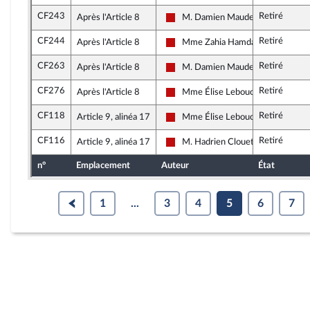
CF243
Retiré
Après l'Article 8
M. Damien Maudet
La France insoumise - Nouveau Fro
CF244
Retiré
Après l'Article 8
Mme Zahia Hamdane
La France insoumise - Nouveau Fro
CF263
Retiré
Après l'Article 8
M. Damien Maudet
La France insoumise - Nouveau Fro
CF276
Retiré
Après l'Article 8
Mme Élise Leboucher
La France insoumise - Nouveau Fro
CF118
Retiré
Article 9, alinéa 17
Mme Élise Leboucher
La France insoumise - Nouveau Fro
CF116
Retiré
Article 9, alinéa 17
M. Hadrien Clouet
La France insoumise - Nouveau Fro
n°
Emplacement
Auteur
État
1
...
3
4
5
6
7