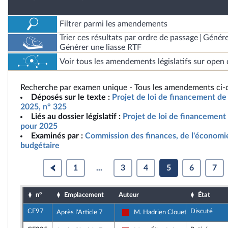
Filtrer parmi les amendements
Trier ces résultats par ordre de passage
Génére
Générer une liasse RTF
Voir tous les amendements législatifs sur open 
Recherche par examen unique - Tous les amendements ci-d
Déposés sur le texte :
Projet de loi de financement de 
2025, n° 325
Liés au dossier législatif :
Projet de loi de financement 
pour 2025
Examinés par :
Commission des finances, de l'économie
budgétaire
1
...
3
4
5
6
7
n°
Emplacement
Auteur
État
CF97
Discuté
Après l'Article 7
M. Hadrien Clouet
La France insoumise - Nouveau Fro