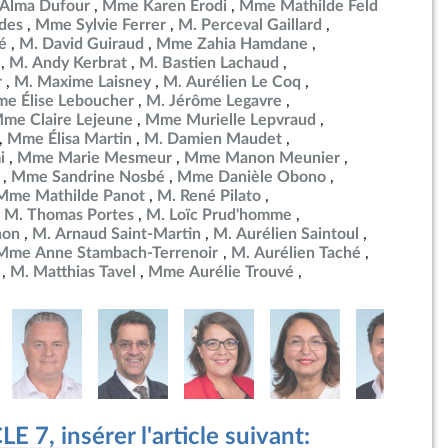
Alma Dufour
Mme Karen Erodi
Mme Mathilde Feld
des
Mme Sylvie Ferrer
M. Perceval Gaillard
é
M. David Guiraud
Mme Zahia Hamdane
M. Andy Kerbrat
M. Bastien Lachaud
r
M. Maxime Laisney
M. Aurélien Le Coq
e Élise Leboucher
M. Jérôme Legavre
me Claire Lejeune
Mme Murielle Lepvraud
Mme Élisa Martin
M. Damien Maudet
i
Mme Marie Mesmeur
Mme Manon Meunier
Mme Sandrine Nosbé
Mme Danièle Obono
Mme Mathilde Panot
M. René Pilato
M. Thomas Portes
M. Loïc Prud'homme
non
M. Arnaud Saint-Martin
M. Aurélien Saintoul
Mme Anne Stambach-Terrenoir
M. Aurélien Taché
M. Matthias Tavel
Mme Aurélie Trouvé
 7, insérer l'article suivant: