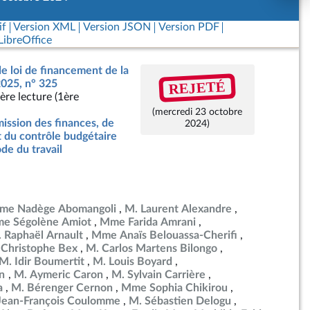
if
Version XML
Version JSON
Version PDF
ibreOffice
de loi de financement de la
REJETÉ
2025, n° 325
ère lecture (1ère
(mercredi 23 octobre
ssion des finances, de
2024)
t du contrôle budgétaire
de du travail
me Nadège Abomangoli
M. Laurent Alexandre
e Ségolène Amiot
Mme Farida Amrani
 Raphaël Arnault
Mme Anaïs Belouassa-Cherifi
 Christophe Bex
M. Carlos Martens Bilongo
M. Idir Boumertit
M. Louis Boyard
en
M. Aymeric Caron
M. Sylvain Carrière
a
M. Bérenger Cernon
Mme Sophia Chikirou
Jean-François Coulomme
M. Sébastien Delogu