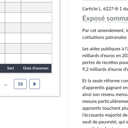
19 octobre 2024
L'article L. 6227-8-1 d
nt Populaire
19 octobre 2024
Exposé somma
nt Populaire
19 octobre 2024
nt Populaire
Par cet amendement, l
cotisations patronales 
19 octobre 2024
nt Populaire
18 octobre 2024
Les aides publiques à 
nt Populaire
milliards d'euros en 2
18 octobre 2024
nt Populaire
pertes de recettes pour
Sort
Date d'examen
Date de dépôt
9,2 milliards d'euros d
Et la seule réforme co
...
16
d'apprentis gagnant en
ainsi son revenu mensu
mesure particulièremen
apprentis touchent plu
l'écrasante majorité de
seuil de pauvreté, qui 