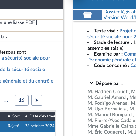
Dossier législat
Version Word/L
r une liasse PDF
Texte visé :
Projet 
data
sécurité sociale pour 
Stade de lecture :
1
assemblée saisie)
essous sont :
Examiné par :
Commi
la sécurité sociale pour
l'économie générale e
Code concerné :
Co
de la sécurité sociale
 générale et du contrôle
Déposé par :
M. Hadrien Clouet
M
M. Gabriel Amard
Mm
...
16
M. Rodrigo Arenas
M.
M. Ugo Bernalicis
M.
M. Manuel Bompard
Sort
Date d'examen
Date de dépôt
M. Pierre-Yves Cadal
Mme Gabrielle Cathal
Rejeté
23 octobre 2024
18 octobre 2024
nt Populaire
M. Éric Coquerel
M. 