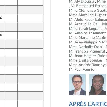
19 octobre 2024
M. Aly Diouara
Mme 
nt Populaire
M. Emmanuel Fernan
19 octobre 2024
Mme Clémence Guett
nt Populaire
Mme Mathilde Hignet
40
18 octobre 2024
M. Abdelkader Lahma
M. Arnaud Le Gall
Mm
19 octobre 2024
Mme Sarah Legrain
M
nt Populaire
M. Antoine Léaument
40
18 octobre 2024
Mme Marianne Maxim
M. Jean-Philippe Nilor
18 octobre 2024
nt Populaire
Mme Nathalie Oziol
M. François Piquemal
18 octobre 2024
nt Populaire
M. Jean-Hugues Rate
Mme Ersilia Soudais
18 octobre 2024
nt Populaire
Mme Andrée Taurinya
M. Paul Vannier
18 octobre 2024
nt Populaire
18 octobre 2024
nt Populaire
18 octobre 2024
nt Populaire
18 octobre 2024
nt Populaire
APRÈS L'ARTICLE
18 octobre 2024
nt Populaire