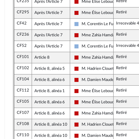
CF235
Retiré
Après l'Article 7
Mme Élise Leboucher
La France insoumise - Nouveau Fro
CF295
Retiré
Après l'Article 7
Mme Élise Leboucher
La France insoumise - Nouveau Fro
CF42
Irrecevable 
Après l'Article 7
M. Corentin Le Fur
Droite Républicaine
CF236
Retiré
Après l'Article 7
Mme Zahia Hamdane
La France insoumise - Nouveau Fro
CF52
Irrecevable 
Après l'Article 7
M. Corentin Le Fur
Droite Républicaine
CF101
Retiré
Article 8
Mme Zahia Hamdane
La France insoumise - Nouveau Fro
CF102
Retiré
Article 8, alinéa 5
M. Hadrien Clouet
La France insoumise - Nouveau Fro
CF104
Retiré
Article 8, alinéa 6
M. Damien Maudet
La France insoumise - Nouveau Fro
CF112
Retiré
Article 8, alinéa 1
Mme Élise Leboucher
La France insoumise - Nouveau Fro
CF105
Retiré
Article 8, alinéa 6
Mme Élise Leboucher
La France insoumise - Nouveau Fro
CF107
Retiré
Article 8, alinéa 6
Mme Zahia Hamdane
La France insoumise - Nouveau Fro
CF108
Retiré
Article 8, alinéa 10
M. Hadrien Clouet
La France insoumise - Nouveau Fro
CF110
Retiré
Article 8, alinéa 10
M. Damien Maudet
La France insoumise - Nouveau Fro