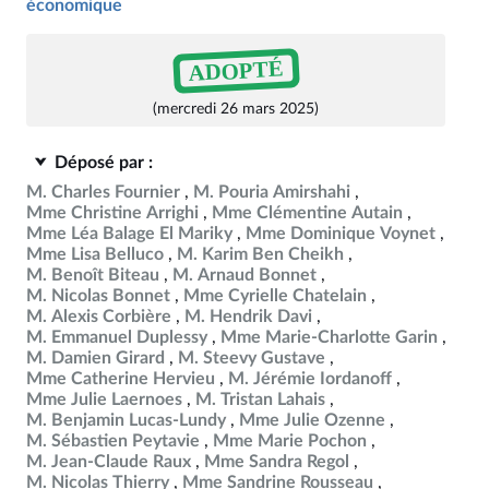
économique
ADOPTÉ
(mercredi 26 mars 2025)
Déposé par :
M. Charles Fournier
M. Pouria Amirshahi
Mme Christine Arrighi
Mme Clémentine Autain
Mme Léa Balage El Mariky
Mme Dominique Voynet
Mme Lisa Belluco
M. Karim Ben Cheikh
M. Benoît Biteau
M. Arnaud Bonnet
M. Nicolas Bonnet
Mme Cyrielle Chatelain
M. Alexis Corbière
M. Hendrik Davi
M. Emmanuel Duplessy
Mme Marie-Charlotte Garin
M. Damien Girard
M. Steevy Gustave
Mme Catherine Hervieu
M. Jérémie Iordanoff
Mme Julie Laernoes
M. Tristan Lahais
M. Benjamin Lucas-Lundy
Mme Julie Ozenne
M. Sébastien Peytavie
Mme Marie Pochon
M. Jean-Claude Raux
Mme Sandra Regol
M. Nicolas Thierry
Mme Sandrine Rousseau