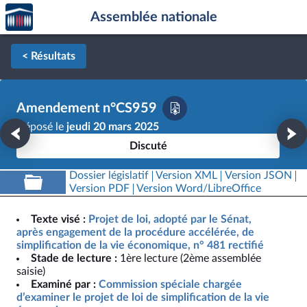
Accèder
Aller au contenu
Aller en bas de la page
Assemblée nationale
à la
page
d'accueil
< Résultats
Amendement n°CS959
Déposé le
jeudi 20 mars 2025
Discuté
Dossier législatif
Version XML
Version JSON
Version PDF
Version Word/LibreOffice
Texte visé :
Projet de loi, adopté par le Sénat,
après engagement de la procédure accélérée, de
simplification de la vie économique, n° 481 rectifié
Stade de lecture :
1ère lecture (2ème assemblée
saisie)
Examiné par :
Commission spéciale chargée
d’examiner le projet de loi de simplification de la vie