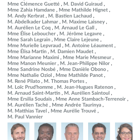
Mme Clémence Guetté
M. David Guiraud
Mme Zahia Hamdane
Mme Mathilde Hignet
M. Andy Kerbrat
M. Bastien Lachaud
M. Abdelkader Lahmar
M. Maxime Laisney
M. Aurélien Le Coq
M. Arnaud Le Gall
Mme Élise Leboucher
M. Jérôme Legavre
Mme Sarah Legrain
Mme Claire Lejeune
Mme Murielle Lepvraud
M. Antoine Léaument
Mme Élisa Martin
M. Damien Maudet
Mme Marianne Maximi
Mme Marie Mesmeur
Mme Manon Meunier
M. Jean-Philippe Nilor
Mme Sandrine Nosbé
Mme Danièle Obono
Mme Nathalie Oziol
Mme Mathilde Panot
M. René Pilato
M. Thomas Portes
M. Loïc Prud'homme
M. Jean-Hugues Ratenon
M. Arnaud Saint-Martin
M. Aurélien Saintoul
Mme Ersilia Soudais
Mme Anne Stambach-Terrenoir
M. Aurélien Taché
Mme Andrée Taurinya
M. Matthias Tavel
Mme Aurélie Trouvé
M. Paul Vannier