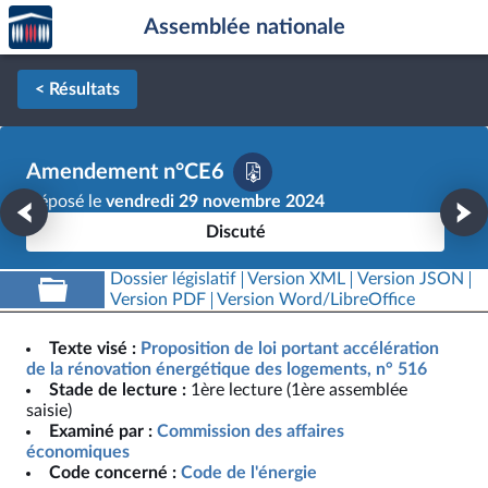
Accèder
Aller au contenu
Aller en bas de la page
Assemblée nationale
à la
page
d'accueil
< Résultats
Amendement n°CE6
Déposé le
vendredi 29 novembre 2024
Discuté
Dossier législatif
Version XML
Version JSON
Version PDF
Version Word/LibreOffice
Texte visé :
Proposition de loi portant accélération
de la rénovation énergétique des logements, n° 516
Stade de lecture :
1ère lecture (1ère assemblée
saisie)
Examiné par :
Commission des affaires
économiques
Code concerné :
Code de l'énergie