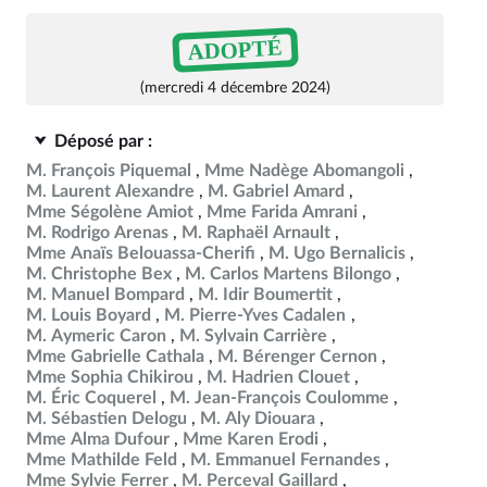
ADOPTÉ
(mercredi 4 décembre 2024)
Déposé par :
M. François Piquemal
Mme Nadège Abomangoli
M. Laurent Alexandre
M. Gabriel Amard
Mme Ségolène Amiot
Mme Farida Amrani
M. Rodrigo Arenas
M. Raphaël Arnault
Mme Anaïs Belouassa-Cherifi
M. Ugo Bernalicis
M. Christophe Bex
M. Carlos Martens Bilongo
M. Manuel Bompard
M. Idir Boumertit
M. Louis Boyard
M. Pierre-Yves Cadalen
M. Aymeric Caron
M. Sylvain Carrière
Mme Gabrielle Cathala
M. Bérenger Cernon
Mme Sophia Chikirou
M. Hadrien Clouet
M. Éric Coquerel
M. Jean-François Coulomme
M. Sébastien Delogu
M. Aly Diouara
Mme Alma Dufour
Mme Karen Erodi
Mme Mathilde Feld
M. Emmanuel Fernandes
Mme Sylvie Ferrer
M. Perceval Gaillard