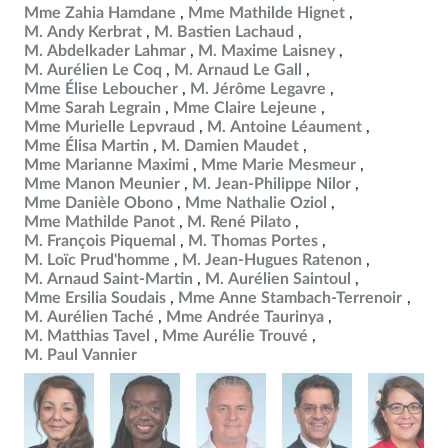
Mme Zahia Hamdane
Mme Mathilde Hignet
M. Andy Kerbrat
M. Bastien Lachaud
M. Abdelkader Lahmar
M. Maxime Laisney
M. Aurélien Le Coq
M. Arnaud Le Gall
Mme Élise Leboucher
M. Jérôme Legavre
Mme Sarah Legrain
Mme Claire Lejeune
Mme Murielle Lepvraud
M. Antoine Léaument
Mme Élisa Martin
M. Damien Maudet
Mme Marianne Maximi
Mme Marie Mesmeur
Mme Manon Meunier
M. Jean-Philippe Nilor
Mme Danièle Obono
Mme Nathalie Oziol
Mme Mathilde Panot
M. René Pilato
M. François Piquemal
M. Thomas Portes
M. Loïc Prud'homme
M. Jean-Hugues Ratenon
M. Arnaud Saint-Martin
M. Aurélien Saintoul
Mme Ersilia Soudais
Mme Anne Stambach-Terrenoir
M. Aurélien Taché
Mme Andrée Taurinya
M. Matthias Tavel
Mme Aurélie Trouvé
M. Paul Vannier