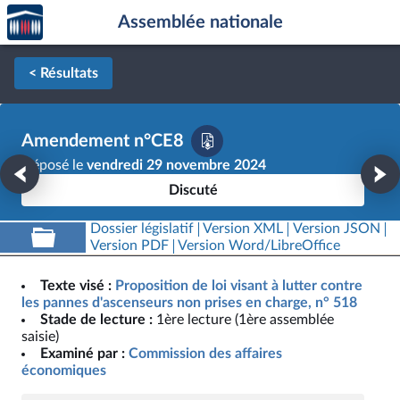
Accèder
Aller au contenu
Aller en bas de la page
Assemblée nationale
à la
page
d'accueil
< Résultats
Amendement n°CE8
Déposé le
vendredi 29 novembre 2024
Discuté
Dossier législatif
Version XML
Version JSON
Version PDF
Version Word/LibreOffice
Texte visé :
Proposition de loi visant à lutter contre
les pannes d'ascenseurs non prises en charge, n° 518
Stade de lecture :
1ère lecture (1ère assemblée
saisie)
Examiné par :
Commission des affaires
économiques