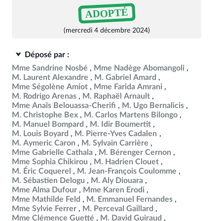
ADOPTÉ
(mercredi 4 décembre 2024)
Déposé par :
Mme Sandrine Nosbé
Mme Nadège Abomangoli
M. Laurent Alexandre
M. Gabriel Amard
Mme Ségolène Amiot
Mme Farida Amrani
M. Rodrigo Arenas
M. Raphaël Arnault
Mme Anaïs Belouassa-Cherifi
M. Ugo Bernalicis
M. Christophe Bex
M. Carlos Martens Bilongo
M. Manuel Bompard
M. Idir Boumertit
M. Louis Boyard
M. Pierre-Yves Cadalen
M. Aymeric Caron
M. Sylvain Carrière
Mme Gabrielle Cathala
M. Bérenger Cernon
Mme Sophia Chikirou
M. Hadrien Clouet
M. Éric Coquerel
M. Jean-François Coulomme
M. Sébastien Delogu
M. Aly Diouara
Mme Alma Dufour
Mme Karen Erodi
Mme Mathilde Feld
M. Emmanuel Fernandes
Mme Sylvie Ferrer
M. Perceval Gaillard
Mme Clémence Guetté
M. David Guiraud