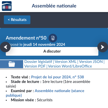
Accèder
Aller au contenu
Aller en bas de la page
Assemblée nationale
à la
page
d'accueil
< Résultats
Amendement n°50
Déposé le
jeudi 14 novembre 2024
A discuter
Dossier législatif
Version XML
Version JSON
Version PDF
Version Word/LibreOffice
Texte visé :
Projet de loi pour 2024, n° 538
Stade de lecture :
1ère lecture (1ère assemblée
saisie)
Examiné par :
Assemblée nationale (séance
publique)
Mission visée :
Sécurités