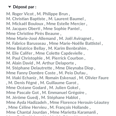
Déposé par :
M. Roger Vicot
M. Philippe Brun
M. Christian Baptiste
M. Laurent Baumel
M. Mickaël Bouloux
Mme Estelle Mercier
M. Jacques Oberti
Mme Sophie Pantel
Mme Christine Pirès Beaune
Mme Marie-José Allemand
M. Joël Aviragnet
M. Fabrice Barusseau
Mme Marie-Noëlle Battistel
Mme Béatrice Bellay
M. Karim Benbrahim
M. Elie Califer
Mme Colette Capdevielle
M. Paul Christophle
M. Pierrick Courbon
M. Alain David
M. Arthur Delaporte
M. Stéphane Delautrette
Mme Dieynaba Diop
Mme Fanny Dombre Coste
M. Peio Dufau
M. Iñaki Echaniz
M. Romain Eskenazi
M. Olivier Faure
M. Denis Fégné
M. Guillaume Garot
Mme Océane Godard
M. Julien Gokel
Mme Pascale Got
M. Emmanuel Grégoire
M. Jérôme Guedj
M. Stéphane Hablot
Mme Ayda Hadizadeh
Mme Florence Herouin-Léautey
Mme Céline Hervieu
M. François Hollande
Mme Chantal Jourdan
Mme Marietta Karamanli