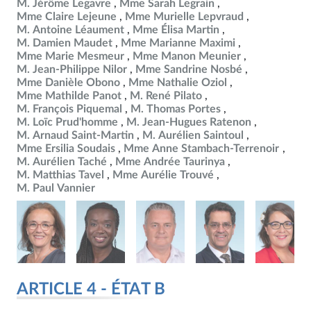
M. Jérôme Legavre
Mme Sarah Legrain
Mme Claire Lejeune
Mme Murielle Lepvraud
M. Antoine Léaument
Mme Élisa Martin
M. Damien Maudet
Mme Marianne Maximi
Mme Marie Mesmeur
Mme Manon Meunier
M. Jean-Philippe Nilor
Mme Sandrine Nosbé
Mme Danièle Obono
Mme Nathalie Oziol
Mme Mathilde Panot
M. René Pilato
M. François Piquemal
M. Thomas Portes
M. Loïc Prud'homme
M. Jean-Hugues Ratenon
M. Arnaud Saint-Martin
M. Aurélien Saintoul
Mme Ersilia Soudais
Mme Anne Stambach-Terrenoir
M. Aurélien Taché
Mme Andrée Taurinya
M. Matthias Tavel
Mme Aurélie Trouvé
M. Paul Vannier
ARTICLE 4 - ÉTAT B