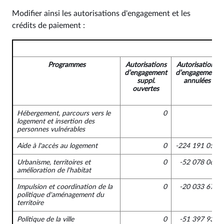
Modifier ainsi les autorisations d'engagement et les
crédits de paiement :
Programmes
Autorisations
Autorisations
d’engagement
d’engagement
suppl.
annulées
ouvertes
Hébergement, parcours vers le
0
0
logement et insertion des
personnes vulnérables
Aide à l'accès au logement
0
-224 191 058
Urbanisme, territoires et
0
-52 078 062
amélioration de l'habitat
Impulsion et coordination de la
0
-20 033 674
politique d'aménagement du
territoire
Politique de la ville
0
-51 397 930