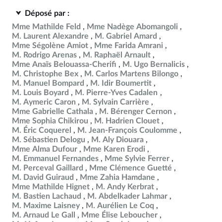
Déposé par :
Mme Mathilde Feld
Mme Nadège Abomangoli
M. Laurent Alexandre
M. Gabriel Amard
Mme Ségolène Amiot
Mme Farida Amrani
M. Rodrigo Arenas
M. Raphaël Arnault
Mme Anaïs Belouassa-Cherifi
M. Ugo Bernalicis
M. Christophe Bex
M. Carlos Martens Bilongo
M. Manuel Bompard
M. Idir Boumertit
M. Louis Boyard
M. Pierre-Yves Cadalen
M. Aymeric Caron
M. Sylvain Carrière
Mme Gabrielle Cathala
M. Bérenger Cernon
Mme Sophia Chikirou
M. Hadrien Clouet
M. Éric Coquerel
M. Jean-François Coulomme
M. Sébastien Delogu
M. Aly Diouara
Mme Alma Dufour
Mme Karen Erodi
M. Emmanuel Fernandes
Mme Sylvie Ferrer
M. Perceval Gaillard
Mme Clémence Guetté
M. David Guiraud
Mme Zahia Hamdane
Mme Mathilde Hignet
M. Andy Kerbrat
M. Bastien Lachaud
M. Abdelkader Lahmar
M. Maxime Laisney
M. Aurélien Le Coq
M. Arnaud Le Gall
Mme Élise Leboucher