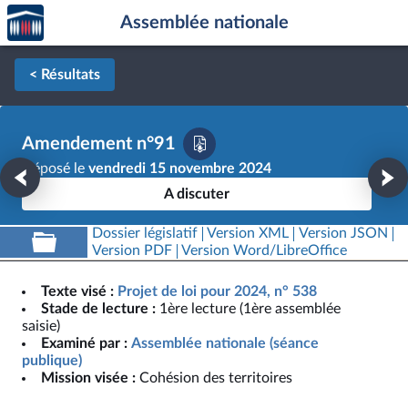
Accèder
Aller au contenu
Aller en bas de la page
Assemblée nationale
à la
page
d'accueil
< Résultats
Amendement n°91
Déposé le
vendredi 15 novembre 2024
A discuter
Dossier législatif
Version XML
Version JSON
Version PDF
Version Word/LibreOffice
Texte visé :
Projet de loi pour 2024, n° 538
Stade de lecture :
1ère lecture (1ère assemblée
saisie)
Examiné par :
Assemblée nationale (séance
publique)
Mission visée :
Cohésion des territoires