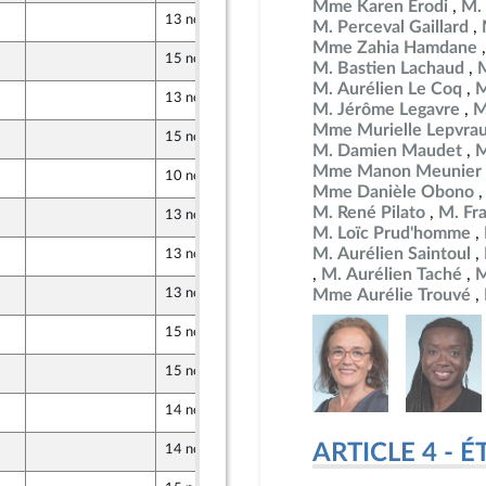
Mme Karen Erodi
M.
13 novembre 2024
M. Perceval Gaillard
Mme Zahia Hamdane
15 novembre 2024
M. Bastien Lachaud
M. Aurélien Le Coq
M
13 novembre 2024
M. Jérôme Legavre
M
Mme Murielle Lepvra
15 novembre 2024
M. Damien Maudet
M
Mme Manon Meunier
10 novembre 2024
Mme Danièle Obono
M. René Pilato
M. Fr
13 novembre 2024
M. Loïc Prud'homme
M. Aurélien Saintoul
13 novembre 2024
M. Aurélien Taché
M
13 novembre 2024
Mme Aurélie Trouvé
15 novembre 2024
15 novembre 2024
opulaire
14 novembre 2024
ARTICLE 4 - É
14 novembre 2024