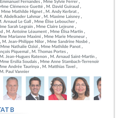
 Emmanuel Fernandes
Mme Sylvie Ferrer
Mme Clémence Guetté
M. David Guiraud
Mme Mathilde Hignet
M. Andy Kerbrat
M. Abdelkader Lahmar
M. Maxime Laisney
. Arnaud Le Gall
Mme Élise Leboucher
me Sarah Legrain
Mme Claire Lejeune
ud
M. Antoine Léaument
Mme Élisa Martin
me Marianne Maximi
Mme Marie Mesmeur
M. Jean-Philippe Nilor
Mme Sandrine Nosbé
Mme Nathalie Oziol
Mme Mathilde Panot
ançois Piquemal
M. Thomas Portes
M. Jean-Hugues Ratenon
M. Arnaud Saint-Martin
Mme Ersilia Soudais
Mme Anne Stambach-Terrenoir
me Andrée Taurinya
M. Matthias Tavel
M. Paul Vannier
TAT B