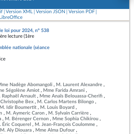
if
Version XML
Version JSON
Version PDF
ibreOffice
de loi pour 2024, n° 538
ère lecture (1ère
blée nationale (séance
ice
me Nadège Abomangoli
M. Laurent Alexandre
e Ségolène Amiot
Mme Farida Amrani
 Raphaël Arnault
Mme Anaïs Belouassa-Cherifi
 Christophe Bex
M. Carlos Martens Bilongo
M. Idir Boumertit
M. Louis Boyard
en
M. Aymeric Caron
M. Sylvain Carrière
a
M. Bérenger Cernon
Mme Sophia Chikirou
 Éric Coquerel
M. Jean-François Coulomme
M. Aly Diouara
Mme Alma Dufour