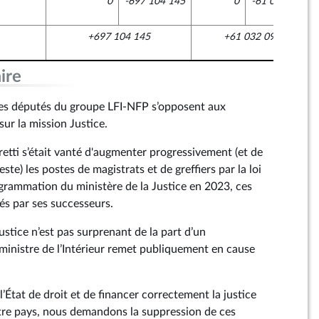
0
-697 104 145
0
-61 032 093
+697 104 145
+61 032 093
ire
es députés du groupe LFI-NFP s’opposent aux
sur la mission Justice.
ti s’était vanté d'augmenter progressivement (et de
te) les postes de magistrats et de greffiers par la loi
ogrammation du ministère de la Justice en 2023, ces
és par ses successeurs.
ustice n’est pas surprenant de la part d’un
inistre de l’Intérieur remet publiquement en cause
l’État de droit et de financer correctement la justice
otre pays, nous demandons la suppression de ces