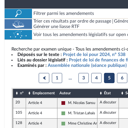
Filtrer parmi les amendements
Trier ces résultats par ordre de passage
Génére
Générer une liasse RTF
Voir tous les amendements législatifs sur open 
Recherche par examen unique - Tous les amendements ci-d
Déposés sur le texte :
Projet de loi pour 2024, n° 538
Liés au dossier législatif :
Projet de loi de finances de 
Examinés par :
Assemblée nationale (séance publique)
1
...
3
4
5
6
n°
Emplacement
Auteur
État
S
20
A discuter
Article 4
M. Nicolas Sansu
Gauche Démocrate et Républicaine
105
A discuter
Article 4
M. Tristan Lahais
Écologiste et Social
128
A discuter
Article 4
Mme Christine Arrighi
Écologiste et Social