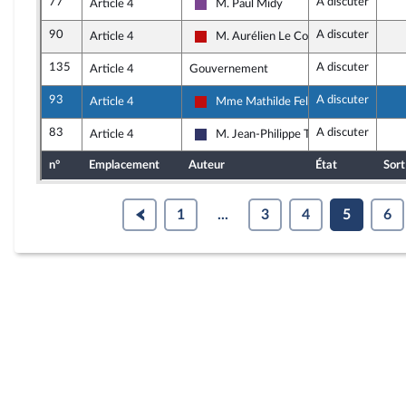
77
A discuter
Article 4
M. Paul Midy
Ensemble pour la République
90
A discuter
Article 4
M. Aurélien Le Coq
La France insoumise - Nouveau Front P
135
A discuter
Article 4
Gouvernement
93
A discuter
Article 4
Mme Mathilde Feld
La France insoumise - Nouveau Front P
83
A discuter
Article 4
M. Jean-Philippe Tanguy
Rassemblement National
n°
Emplacement
Auteur
État
Sort
1
...
3
4
5
6