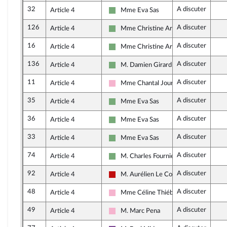
32
A discuter
Article 4
Mme Eva Sas
Écologiste et Social
126
A discuter
Article 4
Mme Christine Arrighi
Écologiste et Social
16
A discuter
Article 4
Mme Christine Arrighi
Écologiste et Social
136
A discuter
Article 4
M. Damien Girard
Écologiste et Social
11
A discuter
Article 4
Mme Chantal Jourdan
Socialistes et apparentés
35
A discuter
Article 4
Mme Eva Sas
Écologiste et Social
36
A discuter
Article 4
Mme Eva Sas
Écologiste et Social
33
A discuter
Article 4
Mme Eva Sas
Écologiste et Social
74
A discuter
Article 4
M. Charles Fournier
Écologiste et Social
92
A discuter
Article 4
M. Aurélien Le Coq
La France insoumise - Nouveau Front P
48
A discuter
Article 4
Mme Céline Thiébault-Martinez
Socialistes et apparentés
49
A discuter
Article 4
M. Marc Pena
Socialistes et apparentés