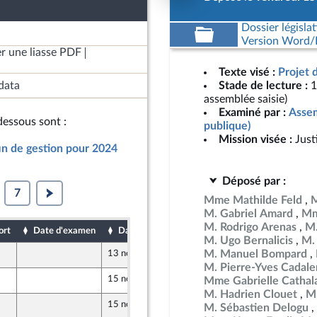
Dossier législat
Version Word/L
r une liasse PDF
Texte visé :
Projet 
data
Stade de lecture :
1
assemblée saisie)
Examiné par :
Assem
essous sont :
publique)
Mission visée :
Just
fin de gestion pour 2024
Déposé par :
7
Mme Mathilde Feld
M
M. Gabriel Amard
Mm
M. Rodrigo Arenas
M.
ort
Date d'examen
Date de dépôt
M. Ugo Bernalicis
M.
M. Manuel Bompard
13 novembre 2024
M. Pierre-Yves Cadal
15 novembre 2024
Mme Gabrielle Cathal
M. Hadrien Clouet
M.
15 novembre 2024
M. Sébastien Delogu