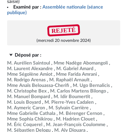
saisie)
Examiné par :
Assemblée nationale (séance
publique)
REJETÉ
(mercredi 20 novembre 2024)
Déposé par :
M. Aurélien Saintoul
Mme Nadège Abomangoli
M. Laurent Alexandre
M. Gabriel Amard
Mme Ségolène Amiot
Mme Farida Amrani
M. Rodrigo Arenas
M. Raphaël Arnault
Mme Anaïs Belouassa-Cherifi
M. Ugo Bernalicis
M. Christophe Bex
M. Carlos Martens Bilongo
M. Manuel Bompard
M. Idir Boumertit
M. Louis Boyard
M. Pierre-Yves Cadalen
M. Aymeric Caron
M. Sylvain Carrière
Mme Gabrielle Cathala
M. Bérenger Cernon
Mme Sophia Chikirou
M. Hadrien Clouet
M. Éric Coquerel
M. Jean-François Coulomme
M. Sébastien Delogu
M. Aly Diouara