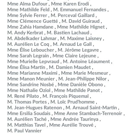
Mme Alma Dufour
Mme Karen Erodi
Mme Mathilde Feld
M. Emmanuel Fernandes
Mme Sylvie Ferrer
M. Perceval Gaillard
Mme Clémence Guetté
M. David Guiraud
Mme Zahia Hamdane
Mme Mathilde Hignet
M. Andy Kerbrat
M. Bastien Lachaud
M. Abdelkader Lahmar
M. Maxime Laisney
M. Aurélien Le Coq
M. Arnaud Le Gall
Mme Élise Leboucher
M. Jérôme Legavre
Mme Sarah Legrain
Mme Claire Lejeune
Mme Murielle Lepvraud
M. Antoine Léaument
Mme Élisa Martin
M. Damien Maudet
Mme Marianne Maximi
Mme Marie Mesmeur
Mme Manon Meunier
M. Jean-Philippe Nilor
Mme Sandrine Nosbé
Mme Danièle Obono
Mme Nathalie Oziol
Mme Mathilde Panot
M. René Pilato
M. François Piquemal
M. Thomas Portes
M. Loïc Prud'homme
M. Jean-Hugues Ratenon
M. Arnaud Saint-Martin
Mme Ersilia Soudais
Mme Anne Stambach-Terrenoir
M. Aurélien Taché
Mme Andrée Taurinya
M. Matthias Tavel
Mme Aurélie Trouvé
M. Paul Vannier