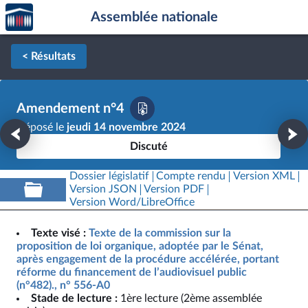
Accèder
Aller au contenu
Aller en bas de la page
Assemblée nationale
à la
page
d'accueil
< Résultats
Amendement n°4
Déposé le
jeudi 14 novembre 2024
Discuté
Dossier législatif
Compte rendu
Version XML
Version JSON
Version PDF
Version Word/LibreOffice
Texte visé :
Texte de la commission sur la
proposition de loi organique, adoptée par le Sénat,
après engagement de la procédure accélérée, portant
réforme du financement de l’audiovisuel public
(n°482)., n° 556-A0
Stade de lecture :
1ère lecture (2ème assemblée