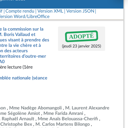
if
Compte rendu
Version XML
Version JSON
ersion Word/LibreOffice
e la commission sur la
ADOPTÉ
. Boris Vallaud et
gues visant à prendre des
re la vie chère et à
(jeudi 23 janvier 2025)
on des acteurs
territoires d’outre-mer
-A0
ère lecture (1ère
blée nationale (séance
non
Mme Nadège Abomangoli
M. Laurent Alexandre
me Ségolène Amiot
Mme Farida Amrani
 Raphaël Arnault
Mme Anaïs Belouassa-Cherifi
 Christophe Bex
M. Carlos Martens Bilongo