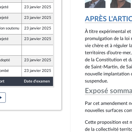
ejeté
23 janvier 2025
20 janvier 2025
APRÈS L'ARTICLE
ejeté
23 janvier 2025
20 janvier 2025
on soutenu
23 janvier 2025
20 janvier 2025
À titre expérimental e
promulgation de la loi
ejeté
23 janvier 2025
20 janvier 2025
vie chère et à réguler
20 janvier 2025
territoires d’outre-mer
de la Constitution et d
dopté
23 janvier 2025
20 janvier 2025
de Saint-Martin, de Sa
ombé
23 janvier 2025
20 janvier 2025
nouvelle implantation 
suspendue.
ort
Date d'examen
Date de dépôt
Exposé somma
Par cet amendement no
nouvelles surfaces co
Cette proposition est
de la collectivité terri