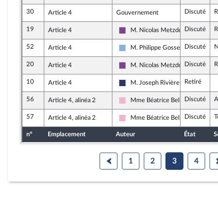
30
Discuté
R
Article 4
Gouvernement
19
Discuté
R
Article 4
M. Nicolas Metzdorf
Ensemble pour la République
52
Discuté
N
Article 4
M. Philippe Gosselin
Droite Républicaine
20
Discuté
R
Article 4
M. Nicolas Metzdorf
Ensemble pour la République
10
Retiré
Article 4
M. Joseph Rivière
Rassemblement National
56
Discuté
A
Article 4, alinéa 2
Mme Béatrice Bellay
Socialistes et apparentés
57
Discuté
T
Article 4, alinéa 2
Mme Béatrice Bellay
Socialistes et apparentés
n°
Emplacement
Auteur
État
S
1
2
3
4