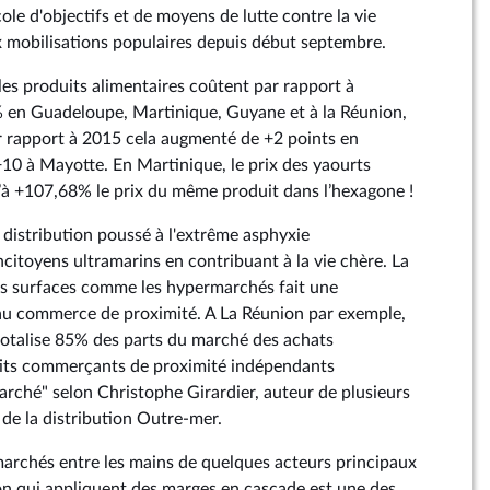
le d'objectifs et de moyens de lutte contre la vie
ux mobilisations populaires depuis début septembre.
les produits alimentaires coûtent par rapport à
% en Guadeloupe, Martinique, Guyane et à la Réunion,
 rapport à 2015 cela augmenté de +2 points en
+10 à Mayotte. En Martinique, le prix des yaourts
u’à +107,68% le prix du même produit dans l’hexagone !
 distribution poussé à l'extrême asphyxie
citoyens ultramarins en contribuant à la vie chère. La
s surfaces comme les hypermarchés fait une
au commerce de proximité. A La Réunion par exemple,
 totalise 85% des parts du marché des achats
etits commerçants de proximité indépendants
rché" selon Christophe Girardier, auteur de plusieurs
 de la distribution Outre-mer.
archés entre les mains de quelques acteurs principaux
ion qui appliquent des marges en cascade est une des