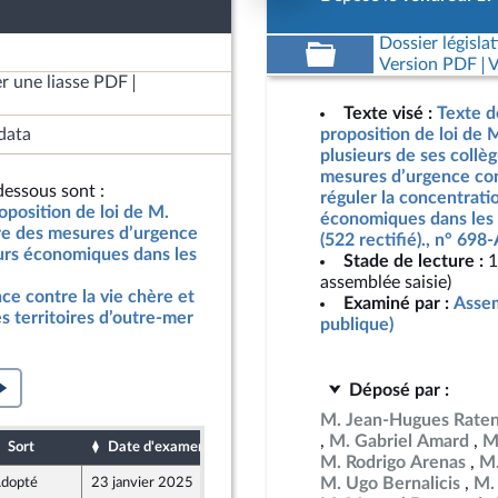
Dossier législat
Version PDF
V
r une liasse PDF
Texte visé :
Texte d
data
proposition de loi de M
plusieurs de ses collè
mesures d’urgence cont
essous sont :
réguler la concentrati
oposition de loi de M.
économiques dans les 
dre des mesures d’urgence
(522 rectifié)., n° 698
eurs économiques dans les
Stade de lecture :
1
assemblée saisie)
e contre la vie chère et
Examiné par :
Assem
s territoires d’outre-mer
publique)
Déposé par :
M. Jean-Hugues Rate
M. Gabriel Amard
M
Sort
Date d'examen
Date de dépôt
M. Rodrigo Arenas
M.
M. Ugo Bernalicis
M.
dopté
23 janvier 2025
20 janvier 2025