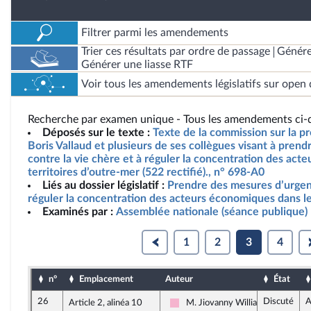
Filtrer parmi les amendements
Trier ces résultats par ordre de passage
Génére
Générer une liasse RTF
Voir tous les amendements législatifs sur open 
Recherche par examen unique - Tous les amendements ci-d
Déposés sur le texte :
Texte de la commission sur la pr
Boris Vallaud et plusieurs de ses collègues visant à pren
contre la vie chère et à réguler la concentration des act
territoires d’outre-mer (522 rectifié)., n° 698-A0
Liés au dossier législatif :
Prendre des mesures d’urgenc
réguler la concentration des acteurs économiques dans le
Examinés par :
Assemblée nationale (séance publique)
1
2
3
4
n°
Emplacement
Auteur
État
26
Discuté
A
Article 2, alinéa 10
M. Jiovanny William
Socialistes et apparentés