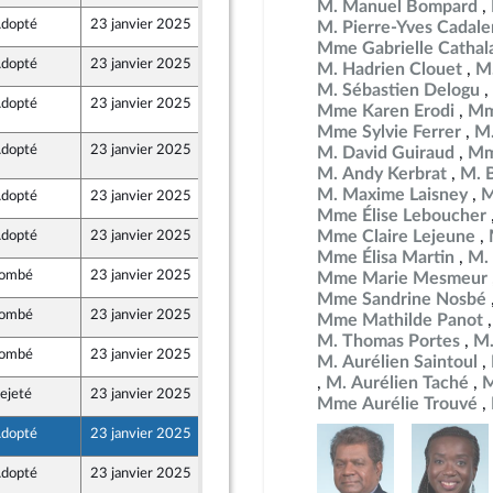
M. Manuel Bompard
dopté
23 janvier 2025
20 janvier 2025
M. Pierre-Yves Cadal
Mme Gabrielle Cathal
dopté
23 janvier 2025
20 janvier 2025
M. Hadrien Clouet
M.
M. Sébastien Delogu
dopté
23 janvier 2025
22 janvier 2025
Mme Karen Erodi
Mm
Mme Sylvie Ferrer
M.
dopté
23 janvier 2025
23 janvier 2025
M. David Guiraud
Mm
ne
M. Andy Kerbrat
M. 
M. Maxime Laisney
M
dopté
23 janvier 2025
20 janvier 2025
Mme Élise Leboucher
Mme Claire Lejeune
dopté
23 janvier 2025
20 janvier 2025
Mme Élisa Martin
M.
ombé
23 janvier 2025
20 janvier 2025
Mme Marie Mesmeur
Mme Sandrine Nosbé
ombé
23 janvier 2025
20 janvier 2025
Mme Mathilde Panot
ne
M. Thomas Portes
M.
ombé
23 janvier 2025
20 janvier 2025
M. Aurélien Saintoul
M. Aurélien Taché
M
ejeté
23 janvier 2025
20 janvier 2025
Mme Aurélie Trouvé
ne
dopté
23 janvier 2025
17 janvier 2025
ont Populaire
dopté
23 janvier 2025
22 janvier 2025