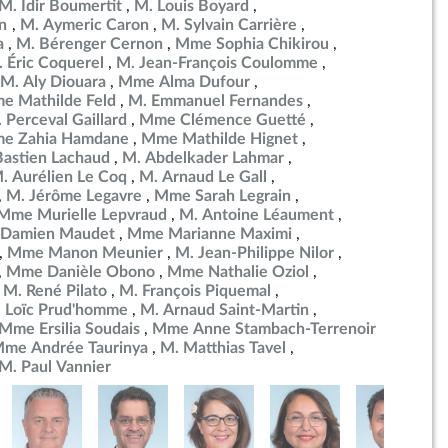
M. Idir Boumertit
M. Louis Boyard
en
M. Aymeric Caron
M. Sylvain Carrière
a
M. Bérenger Cernon
Mme Sophia Chikirou
 Éric Coquerel
M. Jean-François Coulomme
M. Aly Diouara
Mme Alma Dufour
e Mathilde Feld
M. Emmanuel Fernandes
 Perceval Gaillard
Mme Clémence Guetté
e Zahia Hamdane
Mme Mathilde Hignet
Bastien Lachaud
M. Abdelkader Lahmar
. Aurélien Le Coq
M. Arnaud Le Gall
M. Jérôme Legavre
Mme Sarah Legrain
Mme Murielle Lepvraud
M. Antoine Léaument
 Damien Maudet
Mme Marianne Maximi
Mme Manon Meunier
M. Jean-Philippe Nilor
Mme Danièle Obono
Mme Nathalie Oziol
M. René Pilato
M. François Piquemal
 Loïc Prud'homme
M. Arnaud Saint-Martin
Mme Ersilia Soudais
Mme Anne Stambach-Terrenoir
me Andrée Taurinya
M. Matthias Tavel
M. Paul Vannier