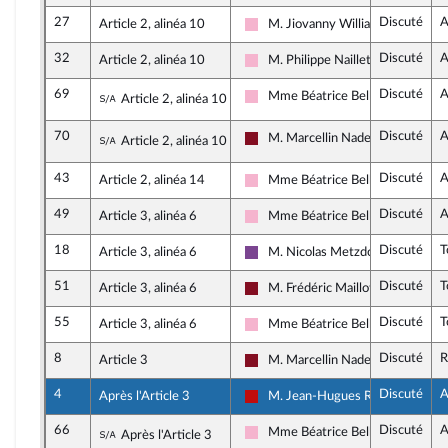
27
Discuté
A
Article 2, alinéa 10
M. Jiovanny William
Socialistes et apparentés
32
Discuté
A
Article 2, alinéa 10
M. Philippe Naillet
Socialistes et apparentés
69
Discuté
A
Sous-amendement de l'amendement n°32
Mme Béatrice Bellay
Article 2, alinéa 10
Socialistes et apparentés
70
Discuté
A
Sous-amendement de l'amendement n°32
M. Marcellin Nadeau
Article 2, alinéa 10
Gauche Démocrate et Républicai
43
Discuté
A
Article 2, alinéa 14
Mme Béatrice Bellay
Socialistes et apparentés
49
Discuté
A
Article 3, alinéa 6
Mme Béatrice Bellay
Socialistes et apparentés
18
Discuté
T
Article 3, alinéa 6
M. Nicolas Metzdorf
Ensemble pour la République
51
Discuté
T
Article 3, alinéa 6
M. Frédéric Maillot
Gauche Démocrate et Républicai
55
Discuté
T
Article 3, alinéa 6
Mme Béatrice Bellay
Socialistes et apparentés
8
Discuté
R
Article 3
M. Marcellin Nadeau
Gauche Démocrate et Républicai
4
Discuté
A
Après l'Article 3
M. Jean-Hugues Ratenon
La France insoumise - Nouveau Fr
66
Discuté
A
Sous-amendement de l'amendement n°4
Mme Béatrice Bellay
Après l'Article 3
Socialistes et apparentés