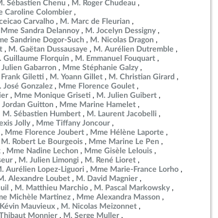
. Sébastien Chenu
M. Roger Chudeau
 Caroline Colombier
eicao Carvalho
M. Marc de Fleurian
Mme Sandra Delannoy
M. Jocelyn Dessigny
e Sandrine Dogor-Such
M. Nicolas Dragon
t
M. Gaëtan Dussausaye
M. Aurélien Dutremble
 Guillaume Florquin
M. Emmanuel Fouquart
 Julien Gabarron
Mme Stéphanie Galzy
Frank Giletti
M. Yoann Gillet
M. Christian Girard
 José Gonzalez
Mme Florence Goulet
ier
Mme Monique Griseti
M. Julien Guibert
 Jordan Guitton
Mme Marine Hamelet
M. Sébastien Humbert
M. Laurent Jacobelli
exis Jolly
Mme Tiffany Joncour
Mme Florence Joubert
Mme Hélène Laporte
M. Robert Le Bourgeois
Mme Marine Le Pen
x
Mme Nadine Lechon
Mme Gisèle Lelouis
seur
M. Julien Limongi
M. René Lioret
. Aurélien Lopez-Liguori
Mme Marie-France Lorho
M. Alexandre Loubet
M. David Magnier
uil
M. Matthieu Marchio
M. Pascal Markowsky
e Michèle Martinez
Mme Alexandra Masson
 Kévin Mauvieux
M. Nicolas Meizonnet
Thibaut Monnier
M. Serge Muller