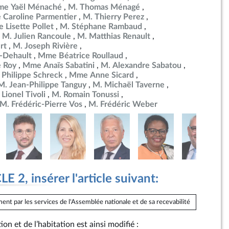
e Yaël Ménaché
M. Thomas Ménagé
Caroline Parmentier
M. Thierry Perez
Lisette Pollet
M. Stéphane Rambaud
M. Julien Rancoule
M. Matthias Renault
rt
M. Joseph Rivière
-Dehault
Mme Béatrice Roullaud
 Roy
Mme Anaïs Sabatini
M. Alexandre Sabatou
 Philippe Schreck
Mme Anne Sicard
M. Jean-Philippe Tanguy
M. Michaël Taverne
 Lionel Tivoli
M. Romain Tonussi
M. Frédéric-Pierre Vos
M. Frédéric Weber
 2, insérer l'article suivant:
ent par les services de l'Assemblée nationale et de sa recevabilité
on et de l’habitation est ainsi modifié :