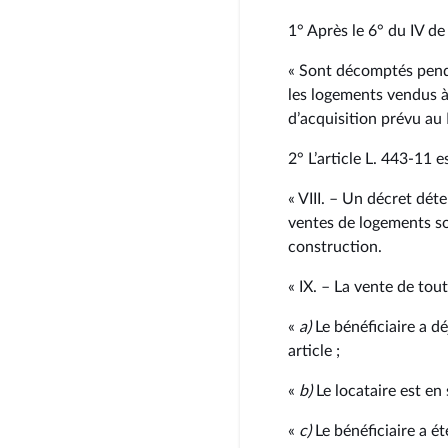
1° Après le 6° du IV de l
« Sont décomptés penda
les logements vendus à 
d’acquisition prévu au II
2° L’article L. 443‑11 e
« VIII. – Un décret dé
ventes de logements so
construction.
« IX. – La vente de tou
«
a)
Le bénéficiaire a d
article ;
«
b)
Le locataire est en
«
c)
Le bénéficiaire a é