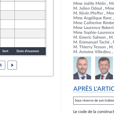
Mme Joëlle Mélin
Mm
26 mars 2025
M. Julien Odoul
Mme 
M. Kévin Pfeffer
Mme 
26 mars 2025
Mme Angélique Ranc
Mme Catherine Rimbe
26 mars 2025
Mme Laurence Robert
Mme Sophie-Laurence
26 mars 2025
M. Emeric Salmon
M.
M. Emmanuel Taché
27 mars 2025
 Populaire
M. Thierry Tesson
M.
Sort
Date d'examen
Date de dépôt
M. Antoine Villedieu
6
APRÈS L'ARTICLE
Sous réserve de son traitem
Le code de la constructi