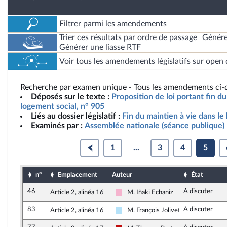
Filtrer parmi les amendements
Trier ces résultats par ordre de passage
Génére
Générer une liasse RTF
Voir tous les amendements législatifs sur open 
Recherche par examen unique - Tous les amendements ci-d
Déposés sur le texte :
Proposition de loi portant fin du
logement social, n° 905
Liés au dossier législatif :
Fin du maintien à vie dans le
Examinés par :
Assemblée nationale (séance publique)
1
...
3
4
5
n°
Emplacement
Auteur
État
46
A discuter
Article 2, alinéa 16
M. Iñaki Echaniz
Socialistes et apparentés
83
A discuter
Article 2, alinéa 16
M. François Jolivet
Horizons & Indépendants