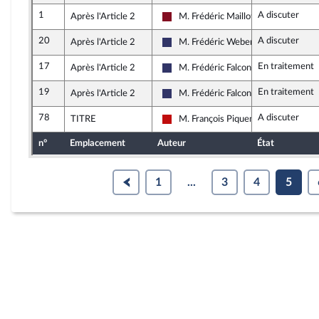
1
A discuter
Après l'Article 2
M. Frédéric Maillot
Gauche Démocrate et Républicaine
20
A discuter
Après l'Article 2
M. Frédéric Weber
Rassemblement National
17
En traitement
Après l'Article 2
M. Frédéric Falcon
Rassemblement National
19
En traitement
Après l'Article 2
M. Frédéric Falcon
Rassemblement National
78
A discuter
TITRE
M. François Piquemal
La France insoumise - Nouveau Front
n°
Emplacement
Auteur
État
1
...
3
4
5