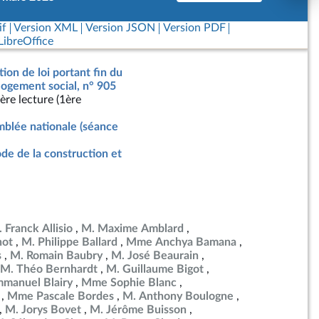
if
Version XML
Version JSON
Version PDF
ibreOffice
tion de loi portant fin du
 logement social, n° 905
ère lecture (1ère
blée nationale (séance
de de la construction et
 Franck Allisio
M. Maxime Amblard
not
M. Philippe Ballard
Mme Anchya Bamana
s
M. Romain Baubry
M. José Beaurain
M. Théo Bernhardt
M. Guillaume Bigot
manuel Blairy
Mme Sophie Blanc
Mme Pascale Bordes
M. Anthony Boulogne
M. Jorys Bovet
M. Jérôme Buisson