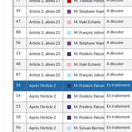
77
A discuter
Article 2, alinéa 17
M. Thomas Portes
La France insoumise - Nouveau Front
59
A discuter
Article 2, alinéa 20
M. Stéphane Vojetta
Ensemble pour la République
47
A discuter
Article 2, alinéa 21
M. Iñaki Echaniz
Socialistes et apparentés
88
A discuter
Article 2, alinéa 21
M. François Jolivet
Horizons & Indépendants
56
A discuter
Article 2, alinéa 22
M. Stéphane Vojetta
Ensemble pour la République
12
A discuter
Article 2, alinéa 23
M. Frédéric Falcon
Rassemblement National
48
A discuter
Article 2, alinéa 23
M. Iñaki Echaniz
Socialistes et apparentés
87
A discuter
Article 2, alinéa 23
M. François Jolivet
Horizons & Indépendants
16
En traitement
Après l'Article 2
M. Frédéric Falcon
Rassemblement National
14
En traitement
Après l'Article 2
M. Frédéric Falcon
Rassemblement National
15
En traitement
Après l'Article 2
M. Frédéric Falcon
Rassemblement National
18
En traitement
Après l'Article 2
M. Frédéric Falcon
Rassemblement National
96
En traitement
Après l'Article 2
M. Sylvain Berrios
Horizons & Indépendants