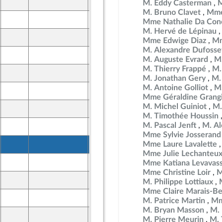
27 mars 2025
M. Eddy Casterman
M
 Populaire
M. Bruno Clavet
Mme
27 mars 2025
Mme Nathalie Da Conc
M. Hervé de Lépinau
26 mars 2025
Mme Edwige Diaz
Mm
M. Alexandre Dufosse
27 mars 2025
M. Auguste Evrard
M.
M. Thierry Frappé
M.
27 mars 2025
M. Jonathan Gery
M. 
M. Antoine Golliot
M.
26 mars 2025
Mme Géraldine Grang
M. Michel Guiniot
M.
26 mars 2025
M. Timothée Houssin
M. Pascal Jenft
M. Al
27 mars 2025
Mme Sylvie Josserand
26 mars 2025
Mme Laure Lavalette
Mme Julie Lechanteu
26 mars 2025
Mme Katiana Levavas
Mme Christine Loir
M
26 mars 2025
M. Philippe Lottiaux
Mme Claire Marais-Be
26 mars 2025
M. Patrice Martin
Mm
M. Bryan Masson
M.
27 mars 2025
M. Pierre Meurin
M. 