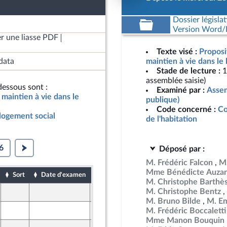
Dossier législat
Version Word/L
r une liasse PDF
Texte visé :
Proposi
data
maintien à vie dans le
Stade de lecture :
1
assemblée saisie)
essous sont :
Examiné par :
Assem
 maintien à vie dans le
publique)
Code concerné :
Co
 logement social
de l'habitation
6
Déposé par :
M. Frédéric Falcon
M.
Mme Bénédicte Auza
Sort
Date d'examen
Date de dépôt
M. Christophe Barthè
M. Christophe Bentz
26 mars 2025
M. Bruno Bilde
M. Em
27 mars 2025
M. Frédéric Boccaletti
Mme Manon Bouquin