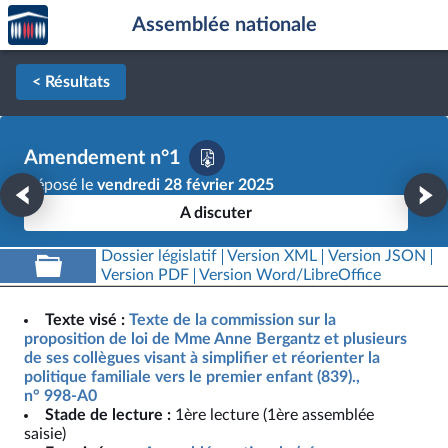
Accèder
Aller au contenu
Aller en bas de la page
Assemblée nationale
à la
page
d'accueil
< Résultats
Amendement n°1
Déposé le
vendredi 28 février 2025
A discuter
Dossier législatif
Version XML
Version JSON
Version PDF
Version Word/LibreOffice
Texte visé :
Texte de la commission sur la
proposition de loi de Mme Anne Bergantz et plusieurs
de ses collègues visant à simplifier et réorienter la
politique familiale vers le premier enfant (839).,
n° 998-A0
Stade de lecture :
1ère lecture (1ère assemblée
saisie)