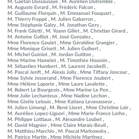
M. Gaëtan Dussausaye
M. Aurélien Dutremble
M. Auguste Evrard
M. Frédéric Falcon
M. Guillaume Florquin
M. Emmanuel Fouquart
M. Thierry Frappé
M. Julien Gabarron
Mme Stéphanie Galzy
M. Jonathan Gery
M. Frank Giletti
M. Yoann Gillet
M. Christian Girard
M. Antoine Golliot
M. José Gonzalez
Mme Florence Goulet
Mme Géraldine Grangier
Mme Monique Griseti
M. Julien Guibert
M. Michel Guiniot
M. Jordan Guitton
Mme Marine Hamelet
M. Timothée Houssin
M. Sébastien Humbert
M. Laurent Jacobelli
M. Pascal Jenft
M. Alexis Jolly
Mme Tiffany Joncour
Mme Sylvie Josserand
Mme Florence Joubert
Mme Hélène Laporte
Mme Laure Lavalette
M. Robert Le Bourgeois
Mme Marine Le Pen
Mme Julie Lechanteux
Mme Nadine Lechon
Mme Gisèle Lelouis
Mme Katiana Levavasseur
M. Julien Limongi
M. René Lioret
Mme Christine Loir
M. Aurélien Lopez-Liguori
Mme Marie-France Lorho
M. Philippe Lottiaux
M. Alexandre Loubet
M. David Magnier
Mme Claire Marais-Beuil
M. Matthieu Marchio
M. Pascal Markowsky
M. Patrice Martin
Mme Michèle Martinez