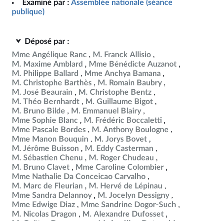
Examiné par :
Assemblée nationale (séance
publique)
Déposé par :
Mme Angélique Ranc
M. Franck Allisio
M. Maxime Amblard
Mme Bénédicte Auzanot
M. Philippe Ballard
Mme Anchya Bamana
M. Christophe Barthès
M. Romain Baubry
M. José Beaurain
M. Christophe Bentz
M. Théo Bernhardt
M. Guillaume Bigot
M. Bruno Bilde
M. Emmanuel Blairy
Mme Sophie Blanc
M. Frédéric Boccaletti
Mme Pascale Bordes
M. Anthony Boulogne
Mme Manon Bouquin
M. Jorys Bovet
M. Jérôme Buisson
M. Eddy Casterman
M. Sébastien Chenu
M. Roger Chudeau
M. Bruno Clavet
Mme Caroline Colombier
Mme Nathalie Da Conceicao Carvalho
M. Marc de Fleurian
M. Hervé de Lépinau
Mme Sandra Delannoy
M. Jocelyn Dessigny
Mme Edwige Diaz
Mme Sandrine Dogor-Such
M. Nicolas Dragon
M. Alexandre Dufosset