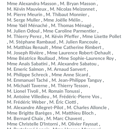
Mme Alexandra Masson
M. Bryan Masson
M. Kévin Mauvieux
M. Nicolas Meizonnet
M. Pierre Meurin
M. Thibaut Monnier
M. Serge Muller
Mme Joëlle Mélin
Mme Yaël Ménaché
M. Thomas Ménagé
M. Julien Odoul
Mme Caroline Parmentier
M. Thierry Perez
M. Kévin Pfeffer
Mme Lisette Pollet
M. Stéphane Rambaud
M. Julien Rancoule
M. Matthias Renault
Mme Catherine Rimbert
M. Joseph Rivière
Mme Laurence Robert-Dehault
Mme Béatrice Roullaud
Mme Sophie-Laurence Roy
Mme Anaïs Sabatini
M. Alexandre Sabatou
M. Emeric Salmon
M. Arnaud Sanvert
M. Philippe Schreck
Mme Anne Sicard
M. Emmanuel Taché
M. Jean-Philippe Tanguy
M. Michaël Taverne
M. Thierry Tesson
M. Lionel Tivoli
M. Romain Tonussi
M. Antoine Villedieu
M. Frédéric-Pierre Vos
M. Frédéric Weber
M. Éric Ciotti
M. Alexandre Allegret-Pilot
M. Charles Alloncle
Mme Brigitte Barèges
M. Matthieu Bloch
M. Bernard Chaix
M. Marc Chavent
Mme Christelle D'Intorni
M. Olivier Fayssat