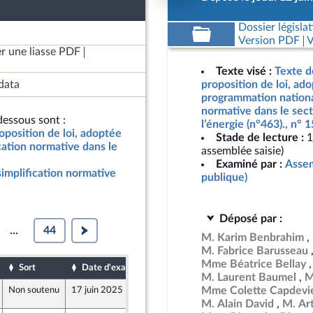
Dossier législat
Version PDF
V
r une liasse PDF
Texte visé :
Texte d
data
proposition de loi, ad
programmation national
normative dans le se
essous sont :
l’énergie (n°463)., n°
oposition de loi, adoptée
Stade de lecture :
1
cation normative dans le
assemblée saisie)
Examiné par :
Assem
implification normative
publique)
Déposé par :
...
44
M. Karim Benbrahim
M. Fabrice Barusseau
Mme Béatrice Bellay
Sort
Date d'examen
Date de dépôt
M. Laurent Baumel
M
Mme Colette Capdevie
Non soutenu
17 juin 2025
16 juin 2025
M. Alain David
M. Ar