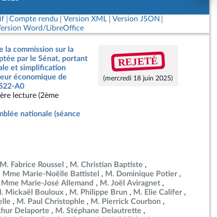
if
Compte rendu
Version XML
Version JSON
ersion Word/LibreOffice
e la commission sur la
REJETÉ
optée par le Sénat, portant
e et simplification
cteur économique de
(mercredi 18 juin 2025)
 1522-A0
ère lecture (2ème
blée nationale (séance
M. Fabrice Roussel
M. Christian Baptiste
Mme Marie-Noëlle Battistel
M. Dominique Potier
Mme Marie-José Allemand
M. Joël Aviragnet
. Mickaël Bouloux
M. Philippe Brun
M. Elie Califer
lle
M. Paul Christophle
M. Pierrick Courbon
thur Delaporte
M. Stéphane Delautrette