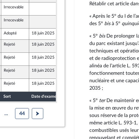
Rétablir cet article dan
Irrecevable
18 juin 2025
« Après le 5° du I de l’
Irrecevable
18 juin 2025
des 5°
bis
à 5°
quinqui
Adopté
18 juin 2025
12 juin 2025
« 5°
bis
De prolonger la
du parc existant jusqu
Rejeté
18 juin 2025
16 juin 2025
techniques et opération
Rejeté
18 juin 2025
16 juin 2025
et de radioprotection 
alinéa de l’article L. 
Rejeté
18 juin 2025
16 juin 2025
fonctionnement toutes l
nucléaire et une capaci
Rejeté
18 juin 2025
16 juin 2025
2035 ;
Sort
Date d'examen
Date de dépôt
« 5°
ter
De maintenir en
la mise en œuvre du re
...
44
sous réserve de la pro
même article L. 593‑1,
combustibles usés leur
renouvelant et complét