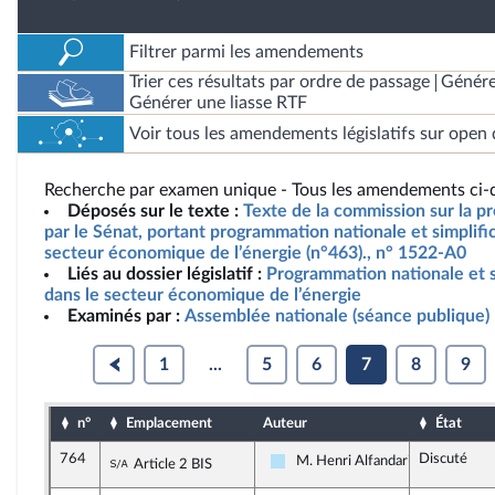
Filtrer parmi les amendements
Trier ces résultats par ordre de passage
Génére
Générer une liasse RTF
Voir tous les amendements législatifs sur open 
Recherche par examen unique - Tous les amendements ci-d
Déposés sur le texte :
Texte de la commission sur la pr
par le Sénat, portant programmation nationale et simplifi
secteur économique de l’énergie (n°463)., n° 1522-A0
Liés au dossier législatif :
Programmation nationale et s
dans le secteur économique de l’énergie
Examinés par :
Assemblée nationale (séance publique)
1
...
5
6
7
8
9
n°
Emplacement
Auteur
État
764
Discuté
Sous-amendement de l'amendement n°517
M. Henri Alfandari
Article 2 BIS
Horizons & Indépendants