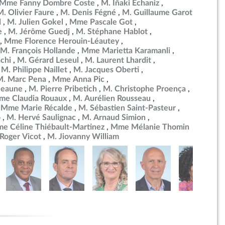
Mme Fanny Dombre Coste
M. Iñaki Echaniz
M. Olivier Faure
M. Denis Fégné
M. Guillaume Garot
d
M. Julien Gokel
Mme Pascale Got
e
M. Jérôme Guedj
M. Stéphane Hablot
Mme Florence Herouin-Léautey
M. François Hollande
Mme Marietta Karamanli
chi
M. Gérard Leseul
M. Laurent Lhardit
M. Philippe Naillet
M. Jacques Oberti
M. Marc Pena
Mme Anna Pic
Beaune
M. Pierre Pribetich
M. Christophe Proença
e Claudia Rouaux
M. Aurélien Rousseau
Mme Marie Récalde
M. Sébastien Saint-Pasteur
o
M. Hervé Saulignac
M. Arnaud Simion
e Céline Thiébault-Martinez
Mme Mélanie Thomin
Roger Vicot
M. Jiovanny William