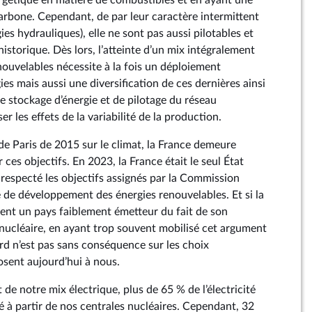
gétique en matière de combustibles et en ayant une
carbone. Cependant, de par leur caractère intermittent
ies hydrauliques), elle ne sont pas aussi pilotables et
historique. Dès lors, l’atteinte d’un mix intégralement
ouvelables nécessite à la fois un déploiement
es mais aussi une diversification de ces dernières ainsi
e stockage d’énergie et de pilotage du réseau
r les effets de la variabilité de la production.
de Paris de 2015 sur le climat, la France demeure
 ces objectifs. En 2023, la France était le seul État
respecté les objectifs assignés par la Commission
de développement des énergies renouvelables. Et si la
ent un pays faiblement émetteur du fait de son
nucléaire, en ayant trop souvent mobilisé cet argument
d n’est pas sans conséquence sur les choix
osent aujourd’hui à nous.
t de notre mix électrique, plus de 65 % de l’électricité
é à partir de nos centrales nucléaires. Cependant, 32