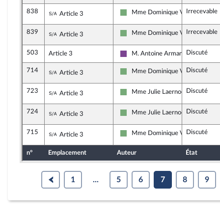
838
Irrecevable
Sous-amendement de l'amendement n°165
Mme Dominique Voynet
Article 3
Écologiste et Social
839
Irrecevable
Sous-amendement de l'amendement n°165
Mme Dominique Voynet
Article 3
Écologiste et Social
503
Discuté
Article 3
M. Antoine Armand
Ensemble pour la République
714
Discuté
Sous-amendement de l'amendement n°503
Mme Dominique Voynet
Article 3
Écologiste et Social
723
Discuté
Sous-amendement de l'amendement n°503
Mme Julie Laernoes
Article 3
Écologiste et Social
724
Discuté
Sous-amendement de l'amendement n°503
Mme Julie Laernoes
Article 3
Écologiste et Social
715
Discuté
Sous-amendement de l'amendement n°503
Mme Dominique Voynet
Article 3
Écologiste et Social
n°
Emplacement
Auteur
État
1
...
5
6
7
8
9