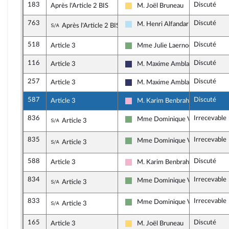
183
Discuté
Après l'Article 2 BIS
M. Joël Bruneau
Libertés, Indépendants, Outre-mer
763
Discuté
Sous-amendement de l'amendement n°183
M. Henri Alfandari
Après l'Article 2 BIS
Horizons & Indépendants
518
Discuté
Article 3
Mme Julie Laernoes
Écologiste et Social
116
Discuté
Article 3
M. Maxime Amblard
Rassemblement National
257
Discuté
Article 3
M. Maxime Amblard
Rassemblement National
587
Discuté
Article 3
M. Karim Benbrahim
Socialistes et apparentés
836
Irrecevable
Sous-amendement de l'amendement n°587
Mme Dominique Voynet
Article 3
Écologiste et Social
835
Irrecevable
Sous-amendement de l'amendement n°587
Mme Dominique Voynet
Article 3
Écologiste et Social
588
Discuté
Article 3
M. Karim Benbrahim
Socialistes et apparentés
834
Irrecevable
Sous-amendement de l'amendement n°588
Mme Dominique Voynet
Article 3
Écologiste et Social
833
Irrecevable
Sous-amendement de l'amendement n°588
Mme Dominique Voynet
Article 3
Écologiste et Social
165
Discuté
Article 3
M. Joël Bruneau
Libertés, Indépendants, Outre-mer