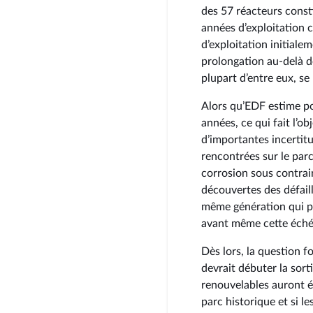
des 57 réacteurs const
années d’exploitation 
d’exploitation initiale
prolongation au-delà d
plupart d’entre eux, s
Alors qu’EDF estime po
années, ce qui fait l’o
d’importantes incertitu
rencontrées sur le par
corrosion sous contrai
découvertes des défail
même génération qui po
avant même cette éché
Dès lors, la question f
devrait débuter la sort
renouvelables auront é
parc historique et si l