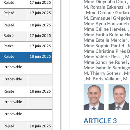
Mme Dieynaba Diop
Rejeté
17 juin 2025
12 juin 2025
 et Territoires
M. Romain Eskenazi
Mme Océane Godar
Rejeté
17 juin 2025
16 juin 2025
M. Emmanuel Grégoir
Mme Ayda Hadizadeh
Rejeté
18 juin 2025
12 juin 2025
Mme Céline Hervieu
Mme Fatiha Keloua Ha
Retiré
17 juin 2025
11 juin 2025
Mme Estelle Mercier
Mme Sophie Pantel
Retiré
17 juin 2025
12 juin 2025
Mme Christine Pirès 
Mme Valérie Rossi
Mm
Rejeté
18 juin 2025
12 juin 2025
Mme Sandrine Runel
Irrecevable
18 juin 2025
Mme Isabelle Santiag
M. Thierry Sother
Mm
M. Boris Vallaud
M. 
Irrecevable
18 juin 2025
Rejeté
18 juin 2025
12 juin 2025
Irrecevable
18 juin 2025
Irrecevable
18 juin 2025
ARTICLE 3
Rejeté
18 juin 2025
11 juin 2025
 et Territoires