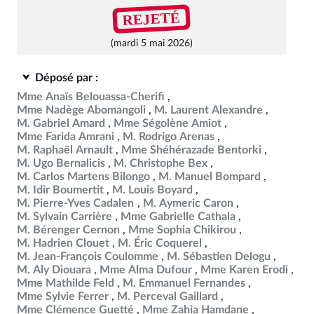
REJETÉ
(mardi 5 mai 2026)
Déposé par :
Mme Anaïs Belouassa-Cherifi
Mme Nadège Abomangoli
M. Laurent Alexandre
M. Gabriel Amard
Mme Ségolène Amiot
Mme Farida Amrani
M. Rodrigo Arenas
M. Raphaël Arnault
Mme Shéhérazade Bentorki
M. Ugo Bernalicis
M. Christophe Bex
M. Carlos Martens Bilongo
M. Manuel Bompard
M. Idir Boumertit
M. Louis Boyard
M. Pierre-Yves Cadalen
M. Aymeric Caron
M. Sylvain Carrière
Mme Gabrielle Cathala
M. Bérenger Cernon
Mme Sophia Chikirou
M. Hadrien Clouet
M. Éric Coquerel
M. Jean-François Coulomme
M. Sébastien Delogu
M. Aly Diouara
Mme Alma Dufour
Mme Karen Erodi
Mme Mathilde Feld
M. Emmanuel Fernandes
Mme Sylvie Ferrer
M. Perceval Gaillard
Mme Clémence Guetté
Mme Zahia Hamdane