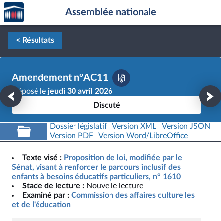
Accèder
Aller au contenu
Aller en bas de la page
Assemblée nationale
à la
page
d'accueil
< Résultats
Amendement n°AC11
Déposé le
jeudi 30 avril 2026
Discuté
Dossier législatif
Version XML
Version JSON
Version PDF
Version Word/LibreOffice
Texte visé :
Proposition de loi, modifiée par le
Sénat, visant à renforcer le parcours inclusif des
enfants à besoins éducatifs particuliers, n° 1610
Stade de lecture :
Nouvelle lecture
Examiné par :
Commission des affaires culturelles
et de l'éducation