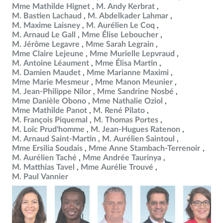
Mme Mathilde Hignet
M. Andy Kerbrat
M. Bastien Lachaud
M. Abdelkader Lahmar
M. Maxime Laisney
M. Aurélien Le Coq
M. Arnaud Le Gall
Mme Élise Leboucher
M. Jérôme Legavre
Mme Sarah Legrain
Mme Claire Lejeune
Mme Murielle Lepvraud
M. Antoine Léaument
Mme Élisa Martin
M. Damien Maudet
Mme Marianne Maximi
Mme Marie Mesmeur
Mme Manon Meunier
M. Jean-Philippe Nilor
Mme Sandrine Nosbé
Mme Danièle Obono
Mme Nathalie Oziol
Mme Mathilde Panot
M. René Pilato
M. François Piquemal
M. Thomas Portes
M. Loïc Prud'homme
M. Jean-Hugues Ratenon
M. Arnaud Saint-Martin
M. Aurélien Saintoul
Mme Ersilia Soudais
Mme Anne Stambach-Terrenoir
M. Aurélien Taché
Mme Andrée Taurinya
M. Matthias Tavel
Mme Aurélie Trouvé
M. Paul Vannier