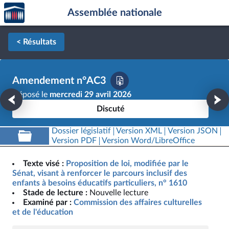
Accèder
Aller au contenu
Aller en bas de la page
Assemblée nationale
à la
page
d'accueil
< Résultats
Amendement n°AC3
Déposé le
mercredi 29 avril 2026
Discuté
Dossier législatif
Version XML
Version JSON
Version PDF
Version Word/LibreOffice
Texte visé :
Proposition de loi, modifiée par le
Sénat, visant à renforcer le parcours inclusif des
enfants à besoins éducatifs particuliers, n° 1610
Stade de lecture :
Nouvelle lecture
Examiné par :
Commission des affaires culturelles
et de l'éducation