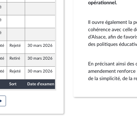
opérationnel.
é
30 mars 2026
°CL47 (Rect)
ue
é
30 mars 2026
°CL47 (Rect)
Il ouvre également la po
ue
cohérence avec celle de
é
30 mars 2026
°CL47 (Rect)
ue
d’Alsace, afin de favor
des politiques éducati
uté
Rejeté
30 mars 2026
30 mars 2026
°CL47 (Rect)
uté
Retiré
30 mars 2026
30 mars 2026
°CL47 (Rect)
En précisant ainsi des
amendement renforce la 
uté
Rejeté
30 mars 2026
30 mars 2026
°CL47 (Rect)
de la simplicité, de la r
Sort
Date d'examen
Date de dépôt