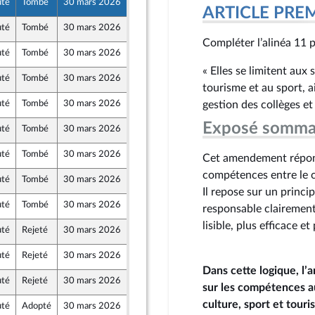
uté
Tombé
30 mars 2026
25 mars 2026
ARTICLE PRE
uté
Tombé
30 mars 2026
25 mars 2026
Compléter l’alinéa 11 p
uté
Tombé
30 mars 2026
25 mars 2026
« Elles se limitent aux
uté
Tombé
30 mars 2026
25 mars 2026
tourisme et au sport, a
uté
Tombé
30 mars 2026
26 mars 2026
gestion des collèges et
Exposé somma
uté
Tombé
30 mars 2026
25 mars 2026
uté
Tombé
30 mars 2026
25 mars 2026
Cet amendement répond 
compétences entre le co
uté
Tombé
30 mars 2026
26 mars 2026
Il repose sur un princi
uté
Tombé
30 mars 2026
26 mars 2026
responsable clairement 
lisible, plus efficace 
uté
Rejeté
30 mars 2026
25 mars 2026
veau Front Populaire
uté
Rejeté
30 mars 2026
26 mars 2026
Dans cette logique, l
uté
Rejeté
30 mars 2026
26 mars 2026
sur les compétences a
culture, sport et tour
uté
Adopté
30 mars 2026
29 mars 2026
porteur