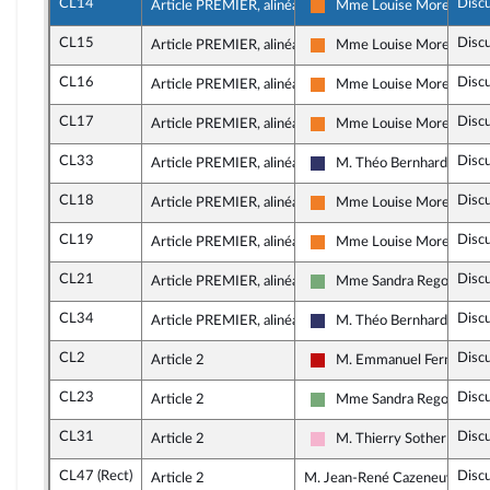
CL14
Disc
Article PREMIER, alinéa 11
Mme Louise Morel
Les Démocrates
CL15
Disc
Article PREMIER, alinéa 12
Mme Louise Morel
Les Démocrates
CL16
Disc
Article PREMIER, alinéa 13
Mme Louise Morel
Les Démocrates
CL17
Disc
Article PREMIER, alinéa 13
Mme Louise Morel
Les Démocrates
CL33
Disc
Article PREMIER, alinéa 14
M. Théo Bernhardt
Rassemblement National
CL18
Disc
Article PREMIER, alinéa 15
Mme Louise Morel
Les Démocrates
CL19
Disc
Article PREMIER, alinéa 16
Mme Louise Morel
Les Démocrates
CL21
Disc
Article PREMIER, alinéa 16
Mme Sandra Regol
Écologiste et Social
CL34
Disc
Article PREMIER, alinéa 16
M. Théo Bernhardt
Rassemblement National
CL2
Disc
Article 2
M. Emmanuel Fernandes
La France insoumise - Nou
CL23
Disc
Article 2
Mme Sandra Regol
Écologiste et Social
CL31
Disc
Article 2
M. Thierry Sother
Socialistes et apparentés
CL47 (Rect)
Disc
Article 2
M. Jean-René Cazeneuve, rap