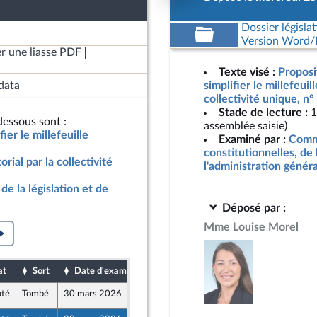
Dossier législat
Version Word/L
r une liasse PDF
Texte visé :
Proposit
data
simplifier le millefeuill
collectivité unique, n
Stade de lecture :
1
essous sont :
assemblée saisie)
fier le millefeuille
Examiné par :
Commi
constitutionnelles, de 
torial par la collectivité
l'administration génér
de la législation et de
Déposé par :
Mme Louise Morel
at
Sort
Date d'examen
Date de dépôt
uté
Tombé
30 mars 2026
26 mars 2026