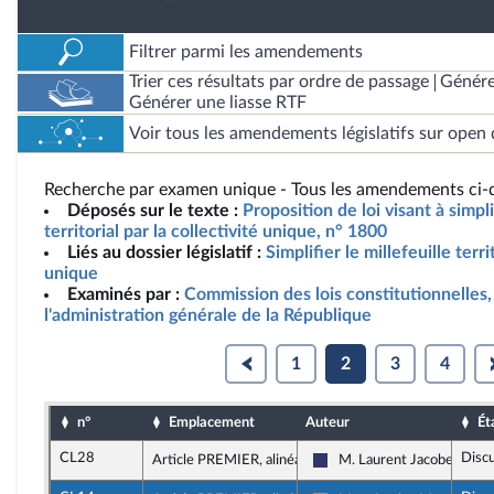
Filtrer parmi les amendements
Trier ces résultats par ordre de passage
Génére
Générer une liasse RTF
Voir tous les amendements législatifs sur open 
Recherche par examen unique - Tous les amendements ci-d
Déposés sur le texte :
Proposition de loi visant à simpli
territorial par la collectivité unique, n° 1800
Liés au dossier législatif :
Simplifier le millefeuille terri
unique
Examinés par :
Commission des lois constitutionnelles, 
l'administration générale de la République
1
2
3
4
n°
Emplacement
Auteur
Ét
CL28
Disc
Article PREMIER, alinéa 9
M. Laurent Jacobelli
Rassemblement National