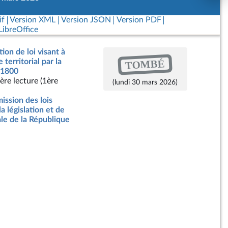
if
Version XML
Version JSON
Version PDF
ibreOffice
ion de loi visant à
TOMBÉ
e territorial par la
° 1800
ère lecture (1ère
(lundi 30 mars 2026)
ssion des lois
la législation et de
ale de la République