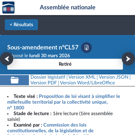
Accèder
Aller au contenu
Aller en bas de la page
Assemblée nationale
à la
page
d'accueil
< Résultats
Sous-amendement n°CL57
Déposé le
lundi 30 mars 2026
Retiré
Dossier législatif
Version XML
Version JSON
Version PDF
Version Word/LibreOffice
Texte visé :
Proposition de loi visant à simplifier le
millefeuille territorial par la collectivité unique,
n° 1800
Stade de lecture :
1ère lecture (1ère assemblée
saisie)
Examiné par :
Commission des lois
constitutionnelles, de la législation et de