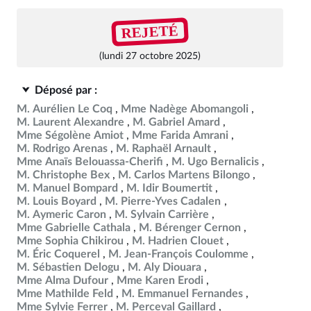
REJETÉ
(lundi 27 octobre 2025)
Déposé par :
M. Aurélien Le Coq
Mme Nadège Abomangoli
M. Laurent Alexandre
M. Gabriel Amard
Mme Ségolène Amiot
Mme Farida Amrani
M. Rodrigo Arenas
M. Raphaël Arnault
Mme Anaïs Belouassa-Cherifi
M. Ugo Bernalicis
M. Christophe Bex
M. Carlos Martens Bilongo
M. Manuel Bompard
M. Idir Boumertit
M. Louis Boyard
M. Pierre-Yves Cadalen
M. Aymeric Caron
M. Sylvain Carrière
Mme Gabrielle Cathala
M. Bérenger Cernon
Mme Sophia Chikirou
M. Hadrien Clouet
M. Éric Coquerel
M. Jean-François Coulomme
M. Sébastien Delogu
M. Aly Diouara
Mme Alma Dufour
Mme Karen Erodi
Mme Mathilde Feld
M. Emmanuel Fernandes
Mme Sylvie Ferrer
M. Perceval Gaillard