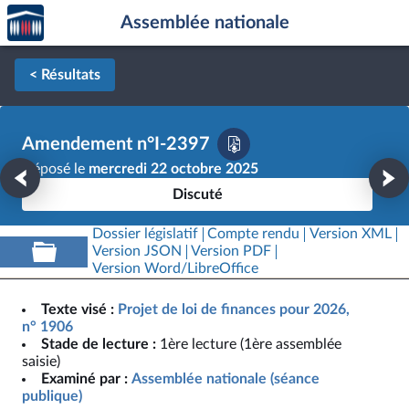
Accèder
Aller au contenu
Aller en bas de la page
Assemblée nationale
à la
page
d'accueil
< Résultats
Amendement n°I-2397
Déposé le
mercredi 22 octobre 2025
Discuté
Dossier législatif
Compte rendu
Version XML
Version JSON
Version PDF
Version Word/LibreOffice
Texte visé :
Projet de loi de finances pour 2026,
n° 1906
Stade de lecture :
1ère lecture (1ère assemblée
saisie)
Examiné par :
Assemblée nationale (séance
publique)