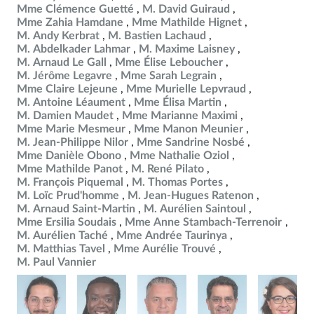
Mme Clémence Guetté
M. David Guiraud
Mme Zahia Hamdane
Mme Mathilde Hignet
M. Andy Kerbrat
M. Bastien Lachaud
M. Abdelkader Lahmar
M. Maxime Laisney
M. Arnaud Le Gall
Mme Élise Leboucher
M. Jérôme Legavre
Mme Sarah Legrain
Mme Claire Lejeune
Mme Murielle Lepvraud
M. Antoine Léaument
Mme Élisa Martin
M. Damien Maudet
Mme Marianne Maximi
Mme Marie Mesmeur
Mme Manon Meunier
M. Jean-Philippe Nilor
Mme Sandrine Nosbé
Mme Danièle Obono
Mme Nathalie Oziol
Mme Mathilde Panot
M. René Pilato
M. François Piquemal
M. Thomas Portes
M. Loïc Prud'homme
M. Jean-Hugues Ratenon
M. Arnaud Saint-Martin
M. Aurélien Saintoul
Mme Ersilia Soudais
Mme Anne Stambach-Terrenoir
M. Aurélien Taché
Mme Andrée Taurinya
M. Matthias Tavel
Mme Aurélie Trouvé
M. Paul Vannier