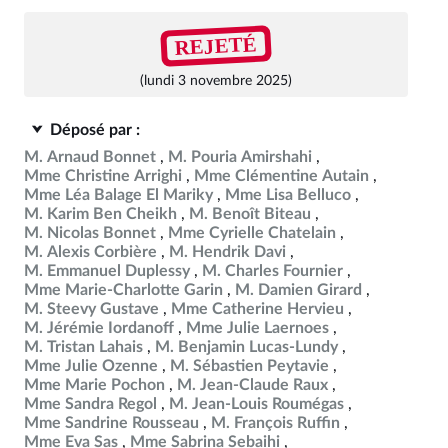
REJETÉ
(lundi 3 novembre 2025)
Déposé par :
M. Arnaud Bonnet
M. Pouria Amirshahi
Mme Christine Arrighi
Mme Clémentine Autain
Mme Léa Balage El Mariky
Mme Lisa Belluco
M. Karim Ben Cheikh
M. Benoît Biteau
M. Nicolas Bonnet
Mme Cyrielle Chatelain
M. Alexis Corbière
M. Hendrik Davi
M. Emmanuel Duplessy
M. Charles Fournier
Mme Marie-Charlotte Garin
M. Damien Girard
M. Steevy Gustave
Mme Catherine Hervieu
M. Jérémie Iordanoff
Mme Julie Laernoes
M. Tristan Lahais
M. Benjamin Lucas-Lundy
Mme Julie Ozenne
M. Sébastien Peytavie
Mme Marie Pochon
M. Jean-Claude Raux
Mme Sandra Regol
M. Jean-Louis Roumégas
Mme Sandrine Rousseau
M. François Ruffin
Mme Eva Sas
Mme Sabrina Sebaihi