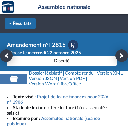
Accèder
Aller au contenu
Aller en bas de la page
Assemblée nationale
à la
page
d'accueil
< Résultats
Amendement n°I-2815
Déposé le
mercredi 22 octobre 2025
Discuté
Dossier législatif
Compte rendu
Version XML
Version JSON
Version PDF
Version Word/LibreOffice
Texte visé :
Projet de loi de finances pour 2026,
n° 1906
Stade de lecture :
1ère lecture (1ère assemblée
saisie)
Examiné par :
Assemblée nationale (séance
publique)