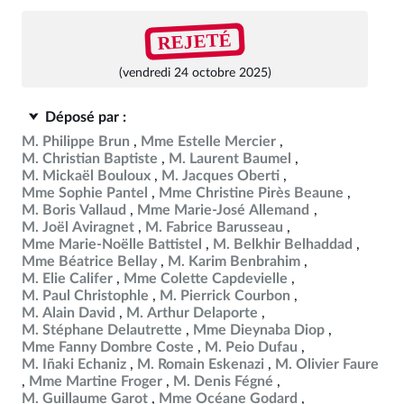
REJETÉ
(vendredi 24 octobre 2025)
Déposé par :
M. Philippe Brun
Mme Estelle Mercier
M. Christian Baptiste
M. Laurent Baumel
M. Mickaël Bouloux
M. Jacques Oberti
Mme Sophie Pantel
Mme Christine Pirès Beaune
M. Boris Vallaud
Mme Marie-José Allemand
M. Joël Aviragnet
M. Fabrice Barusseau
Mme Marie-Noëlle Battistel
M. Belkhir Belhaddad
Mme Béatrice Bellay
M. Karim Benbrahim
M. Elie Califer
Mme Colette Capdevielle
M. Paul Christophle
M. Pierrick Courbon
M. Alain David
M. Arthur Delaporte
M. Stéphane Delautrette
Mme Dieynaba Diop
Mme Fanny Dombre Coste
M. Peio Dufau
M. Iñaki Echaniz
M. Romain Eskenazi
M. Olivier Faure
Mme Martine Froger
M. Denis Fégné
M. Guillaume Garot
Mme Océane Godard