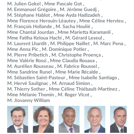
M. Julien Gokel
Mme Pascale Got
M. Emmanuel Grégoire
M. Jérôme Guedj
M. Stéphane Hablot
Mme Ayda Hadizadeh
Mme Florence Herouin-Léautey
Mme Céline Hervieu
M. François Hollande
M. Sacha Houlié
Mme Chantal Jourdan
Mme Marietta Karamanli
Mme Fatiha Keloua Hachi
M. Gérard Leseul
M. Laurent Lhardit
M. Philippe Naillet
M. Marc Pena
Mme Anna Pic
M. Dominique Potier
M. Pierre Pribetich
M. Christophe Proença
Mme Valérie Rossi
Mme Claudia Rouaux
M. Aurélien Rousseau
M. Fabrice Roussel
Mme Sandrine Runel
Mme Marie Récalde
M. Sébastien Saint-Pasteur
Mme Isabelle Santiago
M. Hervé Saulignac
M. Arnaud Simion
M. Thierry Sother
Mme Céline Thiébault-Martinez
Mme Mélanie Thomin
M. Roger Vicot
M. Jiovanny William