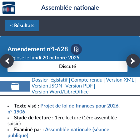
Accèder
Aller au contenu
Aller en bas de la page
Assemblée nationale
à la
page
d'accueil
< Résultats
Amendement n°I-628
Déposé le
lundi 20 octobre 2025
Discuté
Dossier législatif
Compte rendu
Version XML
Version JSON
Version PDF
Version Word/LibreOffice
Texte visé :
Projet de loi de finances pour 2026,
n° 1906
Stade de lecture :
1ère lecture (1ère assemblée
saisie)
Examiné par :
Assemblée nationale (séance
publique)