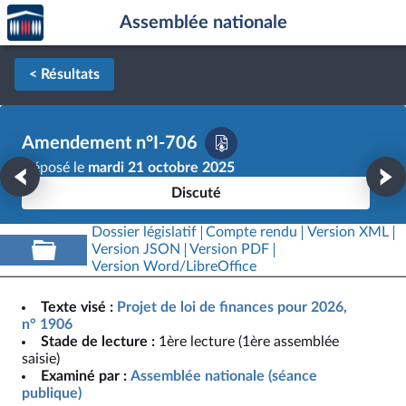
Accèder
Aller au contenu
Aller en bas de la page
Assemblée nationale
à la
page
d'accueil
< Résultats
Amendement n°I-706
Déposé le
mardi 21 octobre 2025
Discuté
Dossier législatif
Compte rendu
Version XML
Version JSON
Version PDF
Version Word/LibreOffice
Texte visé :
Projet de loi de finances pour 2026,
n° 1906
Stade de lecture :
1ère lecture (1ère assemblée
saisie)
Examiné par :
Assemblée nationale (séance
publique)